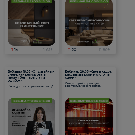
14
659
20
809
Вебинар 19.05 «От дизайна к
Вебинар 28.05 «Свет в кадре:
смете: как реализовать
расставить роли и отстоять
проект без переплат и
сцену»
ошибок»
Свет, который формирует
архитектуру пространства.
Как подготовить грамотную смету?