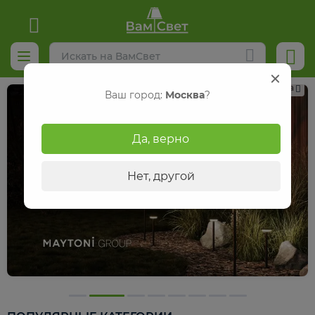
Реклама
Ваш город:
Москва
?
Да, верно
Нет, другой