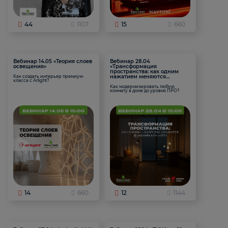
44
1107
15
660
Вебинар 14.05 «Теория слоев
Вебинар 28.04
освещения»
«Трансформация
пространства: как одним
нажатием меняются
Как создать интерьер премиум-
класса с Arlight?
функции комнаты
Как модернизировать любую
комнату в доме до уровня ПРО?
14
660
12
1144