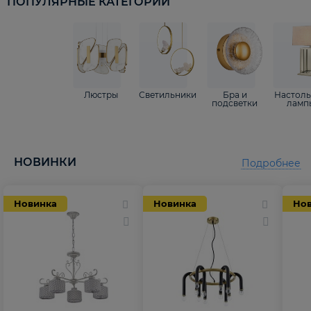
ПОПУЛЯРНЫЕ КАТЕГОРИИ
Люстры
Светильники
Бра и
Настол
подсветки
ламп
НОВИНКИ
Подробнее
Новинка
Новинка
Но