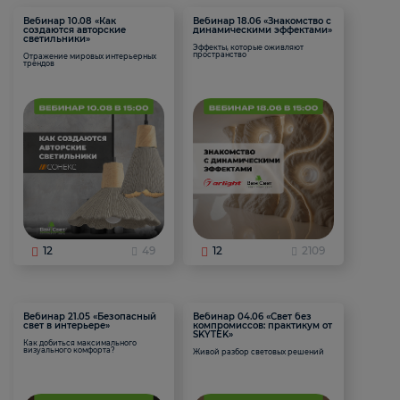
Вебинар 10.08 «Как
Вебинар 18.06 «Знакомство с
создаются авторские
динамическими эффектами»
светильники»
Эффекты, которые оживляют
пространство
Отражение мировых интерьерных
трендов
12
49
12
2109
Вебинар 21.05 «Безопасный
Вебинар 04.06 «Свет без
свет в интерьере»
компромиссов: практикум от
SKYTEK»
Как добиться максимального
визуального комфорта?
Живой разбор световых решений