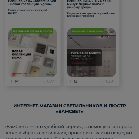
Вебинар 23.04 «Ambrella Volt
Вебинар 16.04 «TUYA за 60
- новая коллекция Sigma»
минут: первые шаги к
умному дому»
Стиль и технологии в каждой
детали
Научитесь настраивать умный свет
для ваших проектов
14
687
12
620
ИНТЕРНЕТ-МАГАЗИН СВЕТИЛЬНИКОВ И ЛЮСТР
«ВАМСВЕТ»
«ВамСвет» — это удобный сервис, с помощью которого
легко выбрать светильник, проверить, как он подходит