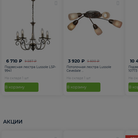
6 710 ₽
3 920 ₽
10 
9 587 ₽
5 600 ₽
Подвесная люстра Lussole LSP-
Потолочная люстра Lussole
Подве
9941
Cevedale ...
10773
На складе
1
шт
На складе
1
шт
На с
В корзину
В корзину
В ко
АКЦИИ