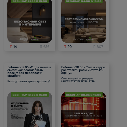
14
656
20
807
Вебинар 19.05 «От дизайна к
Вебинар 28.05 «Свет в кадре:
смете: как реализовать
расставить роли и отстоять
проект без переплат и
сцену»
ошибок»
Свет, который формирует
архитектуру пространства.
Как подготовить грамотную смету?