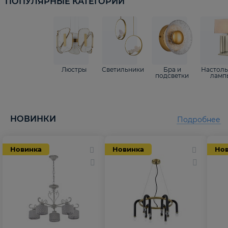
ПОПУЛЯРНЫЕ КАТЕГОРИИ
Люстры
Светильники
Бра и
Настол
подсветки
ламп
НОВИНКИ
Подробнее
Новинка
Новинка
Но