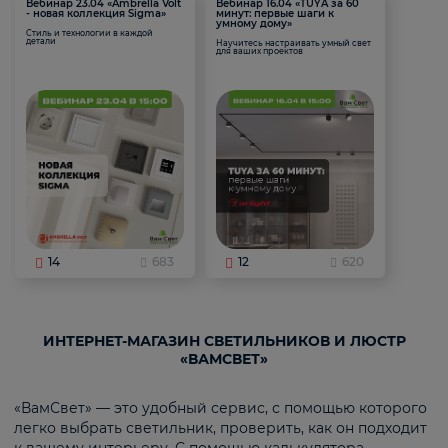
Вебинар 23.04 «Ambrella Volt
Вебинар 16.04 «TUYA за 60
- новая коллекция Sigma»
минут: первые шаги к
умному дому»
Стиль и технологии в каждой
детали
Научитесь настраивать умный свет
для ваших проектов
14
683
12
620
ИНТЕРНЕТ-МАГАЗИН СВЕТИЛЬНИКОВ И ЛЮСТР
«ВАМСВЕТ»
«ВамСвет» — это удобный сервис, с помощью которого
легко выбрать светильник, проверить, как он подходит