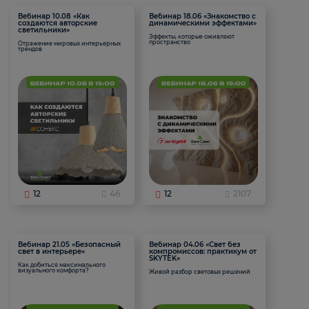
Вебинар 10.08 «Как
Вебинар 18.06 «Знакомство с
создаются авторские
динамическими эффектами»
светильники»
Эффекты, которые оживляют
пространство
Отражение мировых интерьерных
трендов
12
46
12
2107
Вебинар 21.05 «Безопасный
Вебинар 04.06 «Свет без
свет в интерьере»
компромиссов: практикум от
SKYTEK»
Как добиться максимального
визуального комфорта?
Живой разбор световых решений