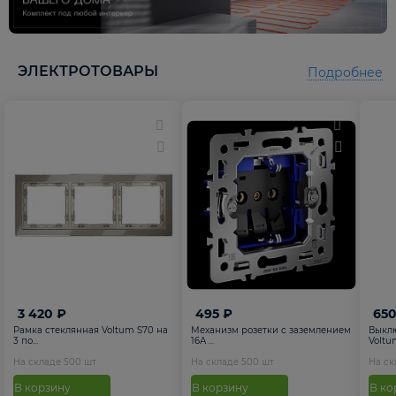
5
5
ЭЛЕКТРОТОВАРЫ
Подробнее
3 420 ₽
495 ₽
650
Рамка стеклянная Voltum S70 на
Механизм розетки с заземлением
Выкл
3 по...
16А ...
Voltum
На складе
500
шт
На складе
500
шт
На с
В корзину
В корзину
В ко