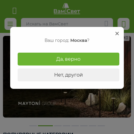
Реклама
Ваш город:
Москва
?
Да, верно
Нет, другой