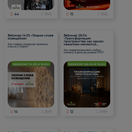
44
1105
15
656
Вебинар 14.05 «Теория слоев
Вебинар 28.04
освещения»
«Трансформация
пространства: как одним
нажатием меняются
Как создать интерьер премиум-
класса с Arlight?
функции комнаты
Как модернизировать любую
комнату в доме до уровня ПРО?
14
659
12
1069