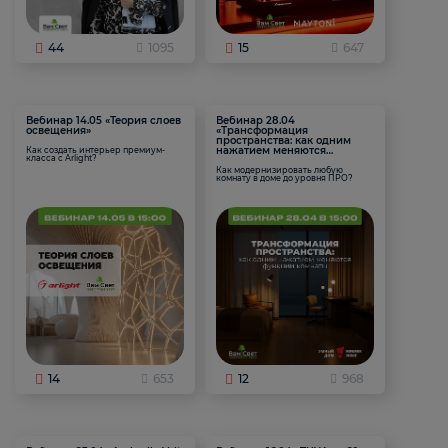
44
1095
15
647
Вебинар 14.05 «Теория слоев
Вебинар 28.04
освещения»
«Трансформация
пространства: как одним
нажатием меняются
Как создать интерьер премиум-
класса с Arlight?
функции комнаты
Как модернизировать любую
комнату в доме до уровня ПРО?
14
653
12
968