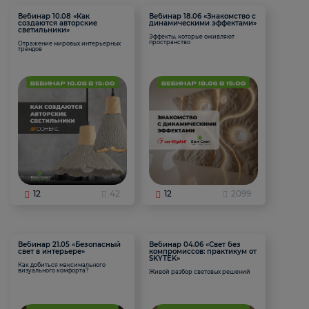
Вебинар 10.08 «Как
Вебинар 18.06 «Знакомство с
создаются авторские
динамическими эффектами»
светильники»
Эффекты, которые оживляют
пространство
Отражение мировых интерьерных
трендов
12
42
12
2099
Вебинар 21.05 «Безопасный
Вебинар 04.06 «Свет без
свет в интерьере»
компромиссов: практикум от
SKYTEK»
Как добиться максимального
визуального комфорта?
Живой разбор световых решений