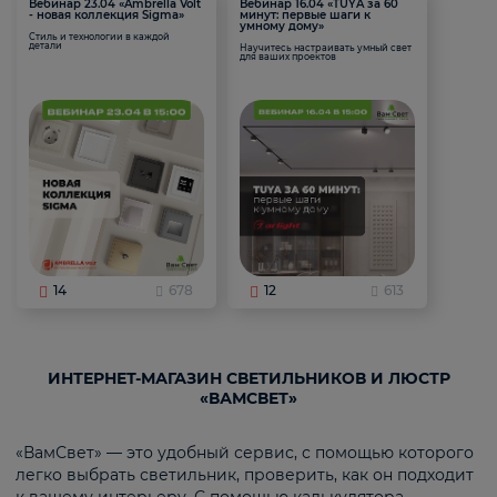
Вебинар 23.04 «Ambrella Volt
Вебинар 16.04 «TUYA за 60
- новая коллекция Sigma»
минут: первые шаги к
умному дому»
Стиль и технологии в каждой
детали
Научитесь настраивать умный свет
для ваших проектов
14
678
12
613
ИНТЕРНЕТ-МАГАЗИН СВЕТИЛЬНИКОВ И ЛЮСТР
«ВАМСВЕТ»
«ВамСвет» — это удобный сервис, с помощью которого
легко выбрать светильник, проверить, как он подходит