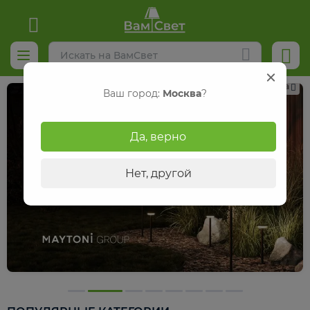
Реклама
Ваш город:
Москва
?
Да, верно
Нет, другой