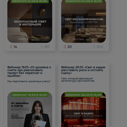
14
651
20
802
Вебинар 19.05 «От дизайна к
Вебинар 28.05 «Свет в кадре:
смете: как реализовать
расставить роли и отстоять
проект без переплат и
сцену»
ошибок»
Свет, который формирует
архитектуру пространства.
Как подготовить грамотную смету?