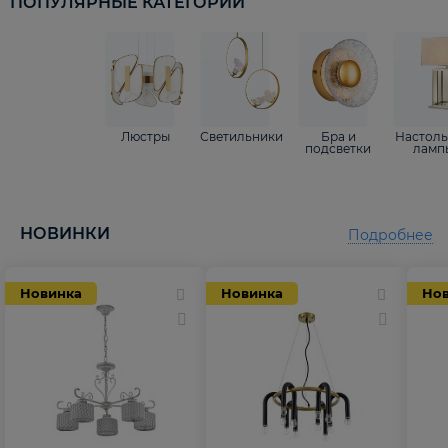
ПОПУЛЯРНЫЕ КАТЕГОРИИ
Люстры
Светильники
Бра и
Настол
подсветки
ламп
НОВИНКИ
Подробнее
Новинка
Новинка
Но