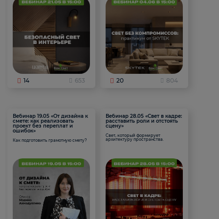
14
653
20
804
Вебинар 19.05 «От дизайна к
Вебинар 28.05 «Свет в кадре:
смете: как реализовать
расставить роли и отстоять
проект без переплат и
сцену»
ошибок»
Свет, который формирует
архитектуру пространства.
Как подготовить грамотную смету?