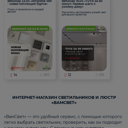
Вебинар 23.04 «Ambrella Volt
Вебинар 16.04 «TUYA за 60
- новая коллекция Sigma»
минут: первые шаги к
умному дому»
Стиль и технологии в каждой
детали
Научитесь настраивать умный свет
для ваших проектов
14
680
12
616
ИНТЕРНЕТ-МАГАЗИН СВЕТИЛЬНИКОВ И ЛЮСТР
«ВАМСВЕТ»
«ВамСвет» — это удобный сервис, с помощью которого
легко выбрать светильник, проверить, как он подходит