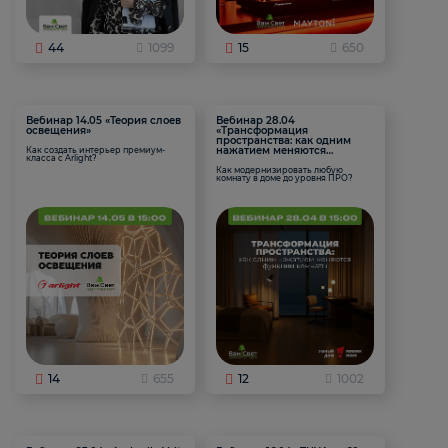
44
1099
15
650
Вебинар 14.05 «Теория слоев
Вебинар 28.04
освещения»
«Трансформация
пространства: как одним
нажатием меняются
Как создать интерьер премиум-
класса с Arlight?
функции комнаты
Как модернизировать любую
комнату в доме до уровня ПРО?
14
655
12
1002