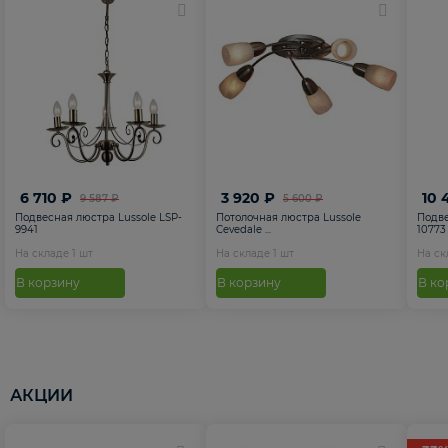
6 710 ₽
3 920 ₽
10 
9 587 ₽
5 600 ₽
Подвесная люстра Lussole LSP-
Потолочная люстра Lussole
Подве
9941
Cevedale ...
10773
На складе
1
шт
На складе
1
шт
На с
В корзину
В корзину
В ко
АКЦИИ