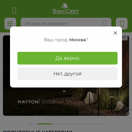
Реклама
Ваш город:
Москва
?
Да, верно
Нет, другой