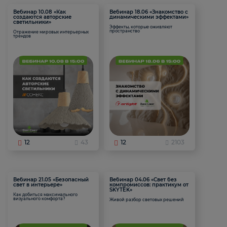
Вебинар 10.08 «Как
Вебинар 18.06 «Знакомство с
создаются авторские
динамическими эффектами»
светильники»
Эффекты, которые оживляют
пространство
Отражение мировых интерьерных
трендов
12
43
12
2103
Вебинар 21.05 «Безопасный
Вебинар 04.06 «Свет без
свет в интерьере»
компромиссов: практикум от
SKYTEK»
Как добиться максимального
визуального комфорта?
Живой разбор световых решений