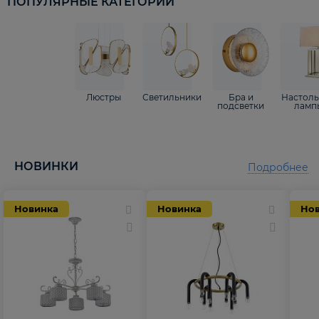
ПОПУЛЯРНЫЕ КАТЕГОРИИ
Люстры
Светильники
Бра и
Настол
подсветки
ламп
НОВИНКИ
Подробнее
Новинка
Новинка
Но