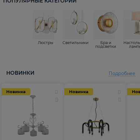
ПОПУЛЯРНЫЕ КАТЕГОРИИ
Люстры
Светильники
Бра и
Настол
подсветки
ламп
НОВИНКИ
Подробнее
Новинка
Новинка
Но