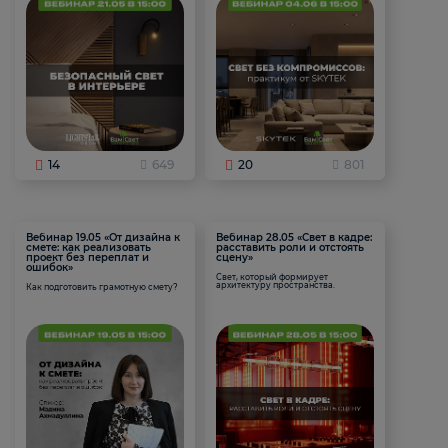
14
649
20
801
Вебинар 19.05 «От дизайна к
Вебинар 28.05 «Свет в кадре:
смете: как реализовать
расставить роли и отстоять
проект без переплат и
сцену»
ошибок»
Свет, который формирует
архитектуру пространства.
Как подготовить грамотную смету?