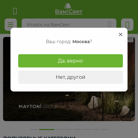
Реклама
Ваш город:
Москва
?
Да, верно
Нет, другой