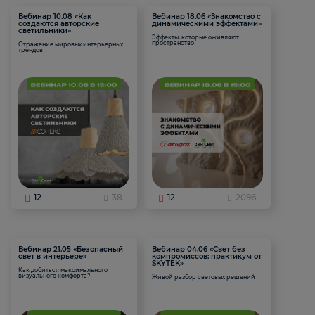
Вебинар 10.08 «Как
Вебинар 18.06 «Знакомство с
создаются авторские
динамическими эффектами»
светильники»
Эффекты, которые оживляют
пространство
Отражение мировых интерьерных
трендов
12
38
12
2096
Вебинар 21.05 «Безопасный
Вебинар 04.06 «Свет без
свет в интерьере»
компромиссов: практикум от
SKYTEK»
Как добиться максимального
визуального комфорта?
Живой разбор световых решений