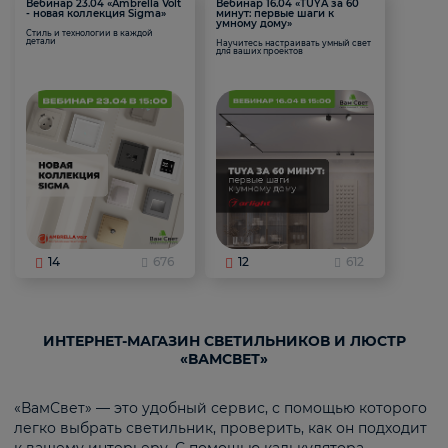
Вебинар 23.04 «Ambrella Volt
Вебинар 16.04 «TUYA за 60
- новая коллекция Sigma»
минут: первые шаги к
умному дому»
Стиль и технологии в каждой
детали
Научитесь настраивать умный свет
для ваших проектов
14
676
12
612
ИНТЕРНЕТ-МАГАЗИН СВЕТИЛЬНИКОВ И ЛЮСТР
«ВАМСВЕТ»
«ВамСвет» — это удобный сервис, с помощью которого
легко выбрать светильник, проверить, как он подходит