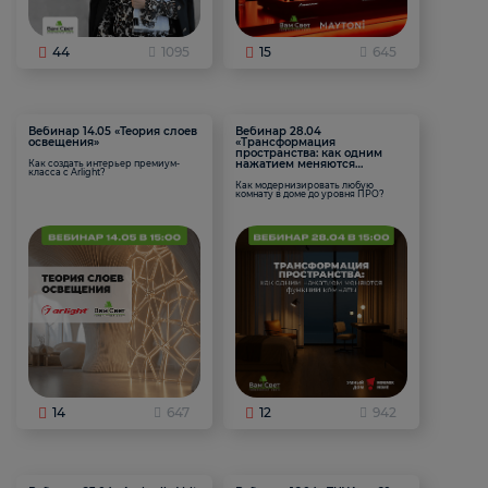
44
1095
15
645
Вебинар 14.05 «Теория слоев
Вебинар 28.04
освещения»
«Трансформация
пространства: как одним
нажатием меняются
Как создать интерьер премиум-
класса с Arlight?
функции комнаты
Как модернизировать любую
комнату в доме до уровня ПРО?
14
647
12
942