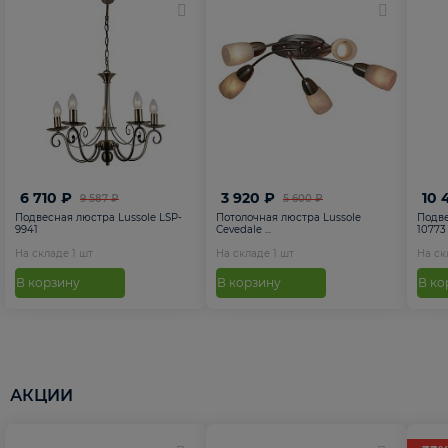
6 710 ₽
3 920 ₽
10 
9 587 ₽
5 600 ₽
Подвесная люстра Lussole LSP-
Потолочная люстра Lussole
Подве
9941
Cevedale ...
10773
На складе
1
шт
На складе
1
шт
На с
В корзину
В корзину
В ко
АКЦИИ