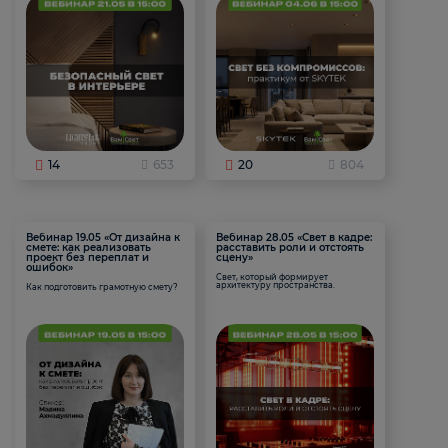
14
653
20
804
Вебинар 19.05 «От дизайна к
Вебинар 28.05 «Свет в кадре:
смете: как реализовать
расставить роли и отстоять
проект без переплат и
сцену»
ошибок»
Свет, который формирует
архитектуру пространства.
Как подготовить грамотную смету?