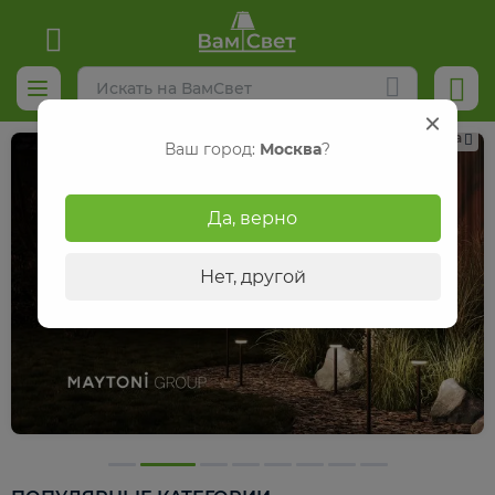
Реклама
Ваш город:
Москва
?
Да, верно
Нет, другой