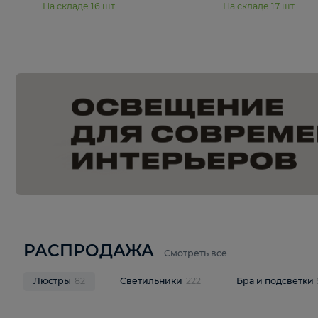
15 990 ₽
19 990 ₽
Подвесная люстра Moderli
Подвесная л
Dottie V11921-5P
Mireil V11914-
В корзину
В корзину
На складе
16
шт
На складе
17