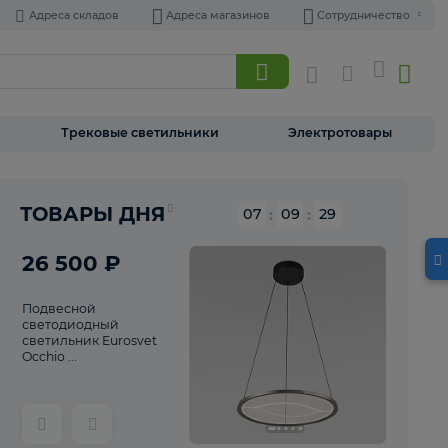
Адреса складов
Адреса магазинов
Торшеры
Трековые светильники
Э
Реклама
ТОВАРЫ ДНЯ
07
:
09
26 500 ₽
Подвесной
светодиодный
светильник Eurosvet
Occhio ...