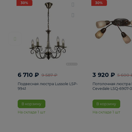
РАСПРОДАЖА
Смотреть все
Люстры
82
Светильники
222
Бра и под
30%
30%