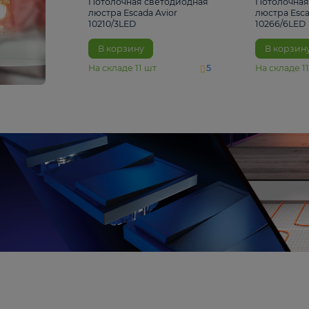
4 810 ₽
Потолочная светодиодная
люстра Escada Avior
10210/3LED
В корзину
На складе
11
шт
5