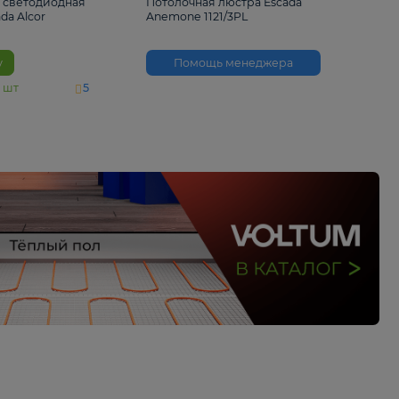
6 500 ₽
3 530 ₽
Потолочная светодиодная
Потолочная люстра 
люстра Escada Alcor
Anemone 1121/3PL
10266/6LED
В корзину
Помощь менед
На складе
11
шт
5