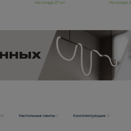
11 990 ₽
юстра Moderli
Подвесная люстра Moderli
12P
Dottie V11920-3P
В корзину
шт
На складе
27
шт