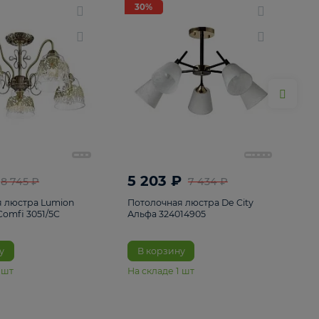
ие
8
30%
30%