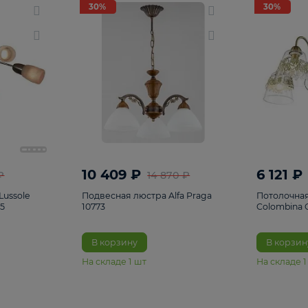
светки
96
Настольные лампы
5
Комплектующ
30%