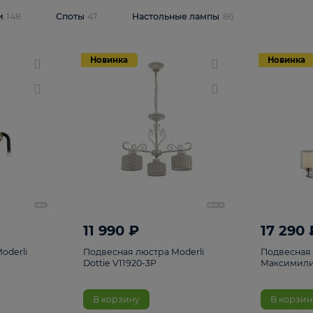
одсветки
148
Споты
47
Настольные лампы
86
Новинка