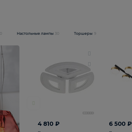
10 409 ₽
5 600 ₽
14 870 ₽
люстра Lussole
Подвесная люстра Alfa Praga
-6907-05
10773
В корзину
т
На складе
1
шт
светки
30
Настольные лампы
30
Торшеры
9