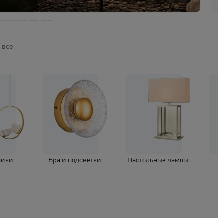
мотреть все
ветильники
Бра и подсветки
Настольные 