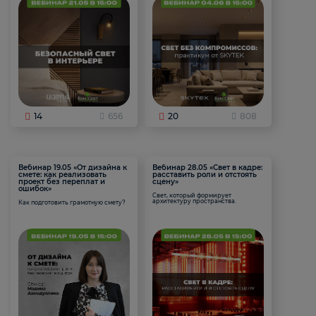
14
656
20
808
Вебинар 19.05 «От дизайна к
Вебинар 28.05 «Свет в кадре:
смете: как реализовать
расставить роли и отстоять
проект без переплат и
сцену»
ошибок»
Свет, который формирует
архитектуру пространства.
Как подготовить грамотную смету?