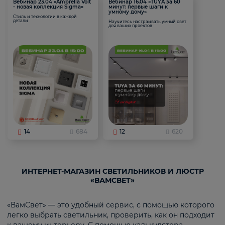
Вебинар 23.04 «Ambrella Volt
Вебинар 16.04 «TUYA за 60
- новая коллекция Sigma»
минут: первые шаги к
умному дому»
Стиль и технологии в каждой
детали
Научитесь настраивать умный свет
для ваших проектов
14
684
12
620
ИНТЕРНЕТ-МАГАЗИН СВЕТИЛЬНИКОВ И ЛЮСТР
«ВАМСВЕТ»
«ВамСвет» — это удобный сервис, с помощью которого
легко выбрать светильник, проверить, как он подходит