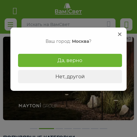
Реклама
Ваш город:
Москва
?
Да, верно
Нет, другой