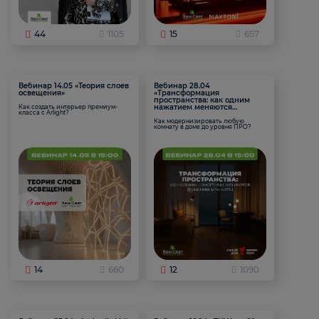
44
1105
15
657
Вебинар 14.05 «Теория слоев
Вебинар 28.04
освещения»
«Трансформация
пространства: как одним
нажатием меняются
Как создать интерьер премиум-
класса с Arlight?
функции комнаты
Как модернизировать любую
комнату в доме до уровня ПРО?
14
660
12
1090