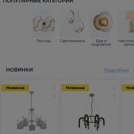
ПОПУЛЯРНЫЕ КАТЕГОРИИ
Люстры
Светильники
Бра и
Настол
подсветки
ламп
НОВИНКИ
Подробнее
Новинка
Новинка
Но