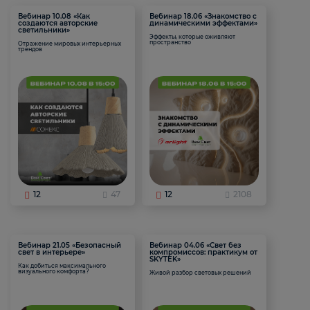
Вебинар 10.08 «Как
Вебинар 18.06 «Знакомство с
создаются авторские
динамическими эффектами»
светильники»
Эффекты, которые оживляют
пространство
Отражение мировых интерьерных
трендов
12
47
12
2108
Вебинар 21.05 «Безопасный
Вебинар 04.06 «Свет без
свет в интерьере»
компромиссов: практикум от
SKYTEK»
Как добиться максимального
визуального комфорта?
Живой разбор световых решений