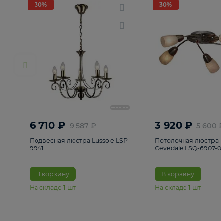
РАСПРОДАЖА
Смотреть все
Люстры
82
Светильники
222
Бра и под
30%
30%