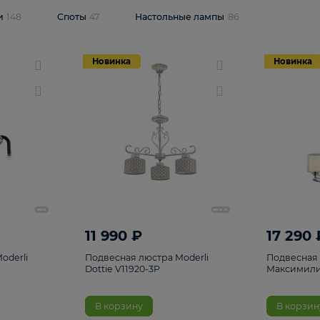
одсветки
148
Споты
47
Настольные лампы
86
Новинка