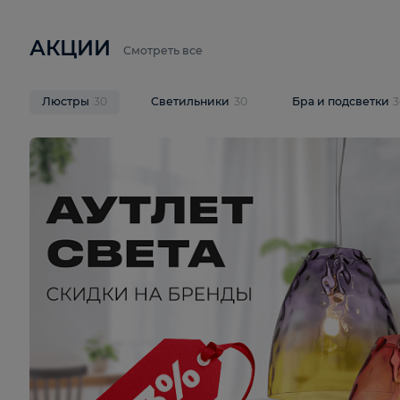
6 710 ₽
3 920 ₽
9 587 ₽
Подвесная люстра Lussole LSP-
Потолочная 
9941
Cevedale LSQ
В корзину
В корзину
На складе
1
шт
На складе
1
ш
АКЦИИ
Смотреть все
Люстры
30
Светильники
30
Бра и под