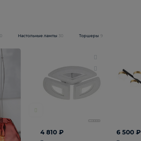
10 409 ₽
5 600 ₽
14 870 ₽
люстра Lussole
Подвесная люстра Alfa Praga
-6907-05
10773
В корзину
т
На складе
1
шт
светки
30
Настольные лампы
30
Торшеры
9