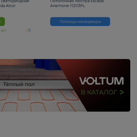
6 500 ₽
3 530 ₽
Потолочная светодиодная
Потолочная люстра 
люстра Escada Alcor
Anemone 1121/3PL
10266/6LED
В корзину
Помощь менед
На складе
11
шт
5