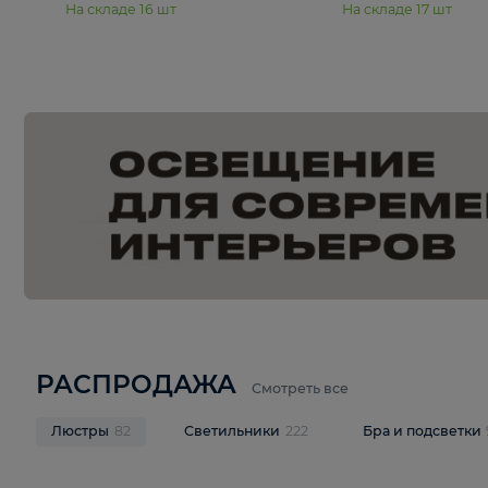
15 990 ₽
19 990 ₽
Подвесная люстра Moderli
Подвесная л
Dottie V11921-5P
Mireil V11914-
В корзину
В корзину
На складе
16
шт
На складе
17