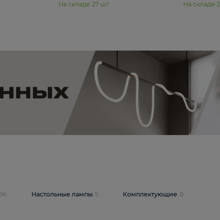
11 990 ₽
юстра Moderli
Подвесная люстра Moderli
12P
Dottie V11920-3P
В корзину
шт
На складе
27
шт