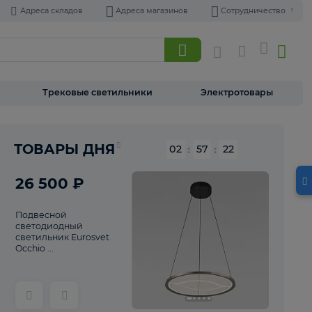
Адреса складов
Адреса магазинов
Торшеры
Трековые светильники
Э
Реклама
ТОВАРЫ ДНЯ
02
:
57
26 500 ₽
Подвесной
светодиодный
светильник Eurosvet
Occhio ...