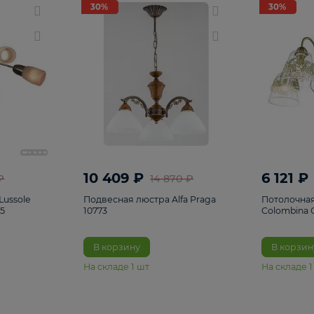
светки
96
Настольные лампы
5
Комплектующ
30%