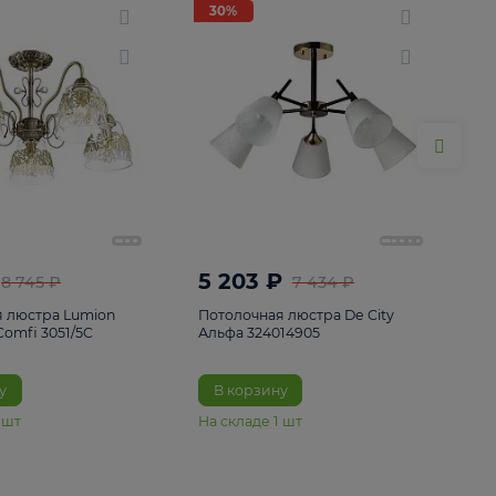
ие
8
30%
30%