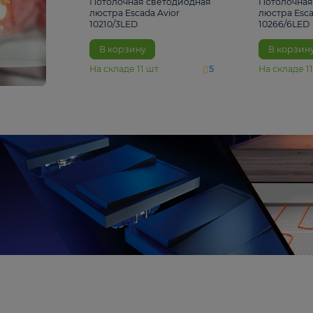
4 810 ₽
Потолочная светодиодная
люстра Escada Avior
10210/3LED
В корзину
На складе
11
шт
5