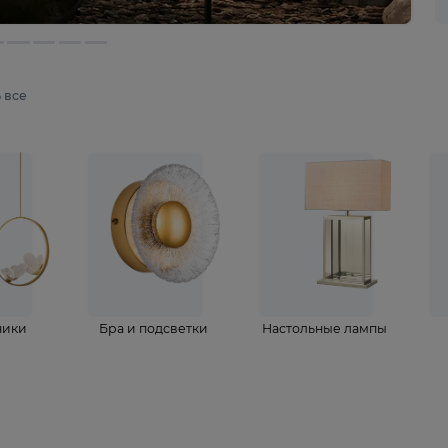
мотреть все
ветильники
Бра и подсветки
Настольные 