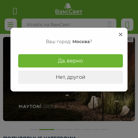
Реклама
Ваш город:
Москва
?
Да, верно
Нет, другой