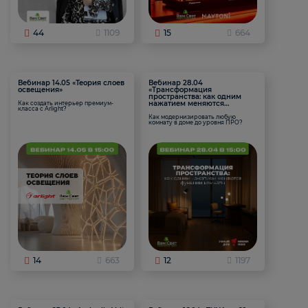
44
1109
15
664
Вебинар 14.05 «Теория слоев
Вебинар 28.04
освещения»
«Трансформация
пространства: как одним
нажатием меняются
Как создать интерьер премиум-
класса с Arlight?
функции комнаты
Как модернизировать любую
комнату в доме до уровня ПРО?
14
663
12
1197