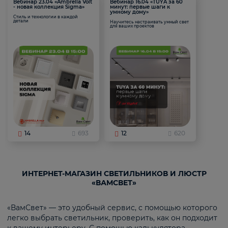
Вебинар 23.04 «Ambrella Volt
Вебинар 16.04 «TUYA за 60
- новая коллекция Sigma»
минут: первые шаги к
умному дому»
Стиль и технологии в каждой
детали
Научитесь настраивать умный свет
для ваших проектов
14
693
12
620
ИНТЕРНЕТ-МАГАЗИН СВЕТИЛЬНИКОВ И ЛЮСТР
«ВАМСВЕТ»
«ВамСвет» — это удобный сервис, с помощью которого
легко выбрать светильник, проверить, как он подходит