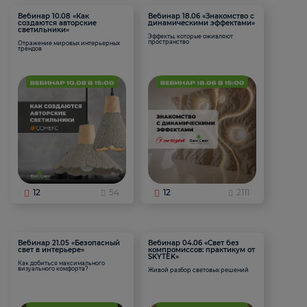
Вебинар 10.08 «Как
Вебинар 18.06 «Знакомство с
создаются авторские
динамическими эффектами»
светильники»
Эффекты, которые оживляют
пространство
Отражение мировых интерьерных
трендов
12
54
12
2111
Вебинар 21.05 «Безопасный
Вебинар 04.06 «Свет без
свет в интерьере»
компромиссов: практикум от
SKYTEK»
Как добиться максимального
визуального комфорта?
Живой разбор световых решений