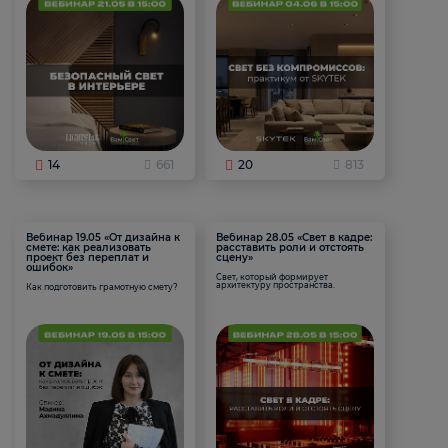
14
661
20
813
Вебинар 19.05 «От дизайна к
Вебинар 28.05 «Свет в кадре:
смете: как реализовать
расставить роли и отстоять
проект без переплат и
сцену»
ошибок»
Свет, который формирует
архитектуру пространства.
Как подготовить грамотную смету?