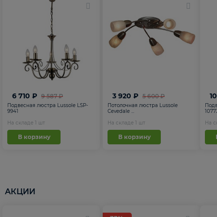
6 710 ₽
3 920 ₽
1
9 587 ₽
5 600 ₽
Подвесная люстра Lussole LSP-
Потолочная люстра Lussole
Подв
9941
Cevedale ...
1077
На складе
1
шт
На складе
1
шт
На 
В корзину
В корзину
АКЦИИ