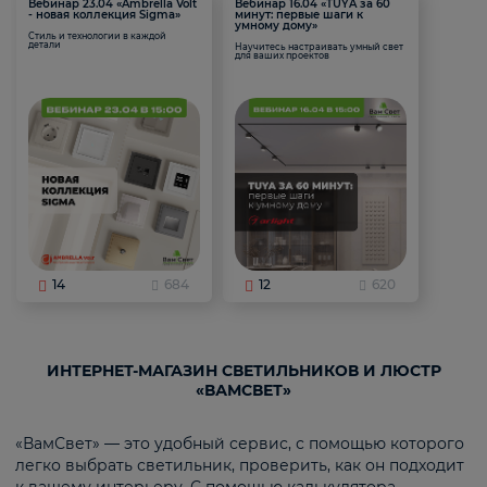
Вебинар 23.04 «Ambrella Volt
Вебинар 16.04 «TUYA за 60
- новая коллекция Sigma»
минут: первые шаги к
умному дому»
Стиль и технологии в каждой
детали
Научитесь настраивать умный свет
для ваших проектов
14
684
12
620
ИНТЕРНЕТ-МАГАЗИН СВЕТИЛЬНИКОВ И ЛЮСТР
«ВАМСВЕТ»
«ВамСвет» — это удобный сервис, с помощью которого
легко выбрать светильник, проверить, как он подходит