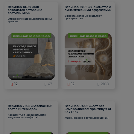
Вебинар 10.08 «Как
Вебинар 18.06 «Знакомство с
создаются авторские
динамическими эффектами»
светильники»
Эффекты, которые оживляют
пространство
Отражение мировых интерьерных
трендов
12
47
12
2108
Вебинар 21.05 «Безопасный
Вебинар 04.06 «Свет без
свет в интерьере»
компромиссов: практикум от
SKYTEK»
Как добиться максимального
визуального комфорта?
Живой разбор световых решений