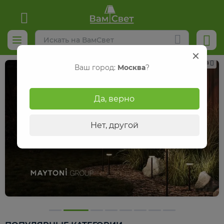
Реклама
Ваш город:
Москва
?
Да, верно
Нет, другой