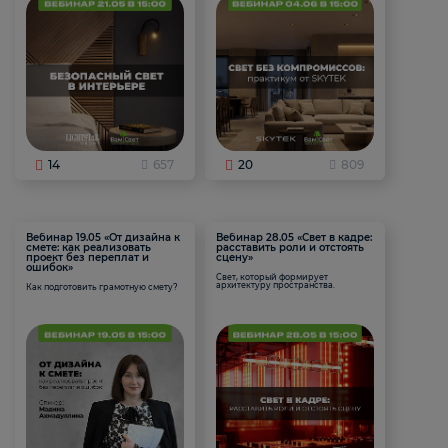
14
657
20
809
Вебинар 19.05 «От дизайна к
Вебинар 28.05 «Свет в кадре:
смете: как реализовать
расставить роли и отстоять
проект без переплат и
сцену»
ошибок»
Свет, который формирует
архитектуру пространства.
Как подготовить грамотную смету?