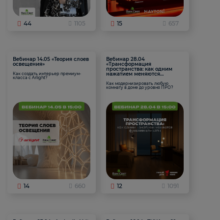
44
1105
15
657
Вебинар 14.05 «Теория слоев
Вебинар 28.04
освещения»
«Трансформация
пространства: как одним
нажатием меняются
Как создать интерьер премиум-
класса с Arlight?
функции комнаты
Как модернизировать любую
комнату в доме до уровня ПРО?
14
660
12
1091