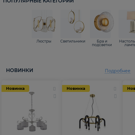
ПОПУЛЯРНЫЕ КАТЕГОРИИ
Люстры
Светильники
Бра и
Настол
подсветки
ламп
НОВИНКИ
Подробнее
Новинка
Новинка
Но