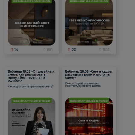
14
651
20
802
Вебинар 19.05 «От дизайна к
Вебинар 28.05 «Свет в кадре:
смете: как реализовать
расставить роли и отстоять
проект без переплат и
сцену»
ошибок»
Свет, который формирует
архитектуру пространства.
Как подготовить грамотную смету?