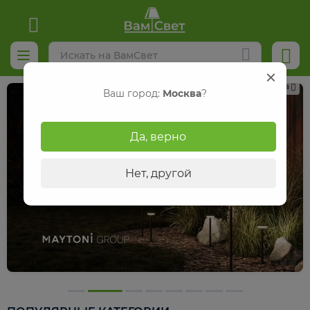
Реклама
Ваш город:
Москва
?
Да, верно
Нет, другой