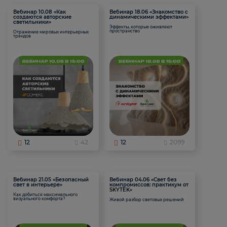
Вебинар 10.08 «Как
Вебинар 18.06 «Знакомство с
создаются авторские
динамическими эффектами»
светильники»
Эффекты, которые оживляют
пространство
Отражение мировых интерьерных
трендов
12
42
12
2099
Вебинар 21.05 «Безопасный
Вебинар 04.06 «Свет без
свет в интерьере»
компромиссов: практикум от
SKYTEK»
Как добиться максимального
визуального комфорта?
Живой разбор световых решений