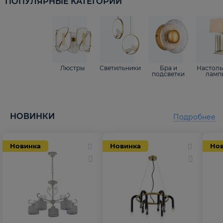
ПОПУЛЯРНЫЕ КАТЕГОРИИ
Люстры
Светильники
Бра и
Настол
подсветки
ламп
НОВИНКИ
Подробнее
Новинка
Новинка
Но