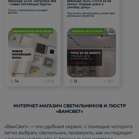
Вебинар 23.04 «Ambrella Volt
Вебинар 16.04 «TUYA за 60
- новая коллекция Sigma»
минут: первые шаги к
умному дому»
Стиль и технологии в каждой
детали
Научитесь настраивать умный свет
для ваших проектов
14
678
12
613
ИНТЕРНЕТ-МАГАЗИН СВЕТИЛЬНИКОВ И ЛЮСТР
«ВАМСВЕТ»
«ВамСвет» — это удобный сервис, с помощью которого
легко выбрать светильник, проверить, как он подходит