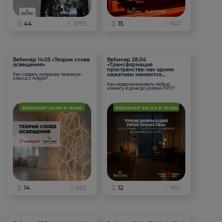
44
1095
15
647
Вебинар 14.05 «Теория слоев
Вебинар 28.04
освещения»
«Трансформация
пространства: как одним
нажатием меняются
Как создать интерьер премиум-
класса с Arlight?
функции комнаты
Как модернизировать любую
комнату в доме до уровня ПРО?
14
652
12
962