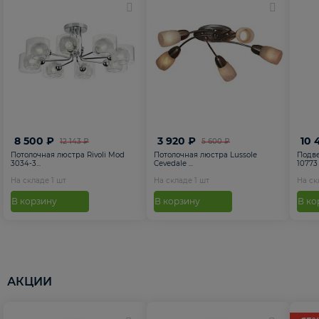
8 500 ₽
3 920 ₽
10 
12 143 ₽
5 600 ₽
Потолочная люстра Rivoli Mod
Потолочная люстра Lussole
Подве
3034-3...
Cevedale ...
10773
На складе
1
шт
На складе
1
шт
На с
В корзину
В корзину
В ко
АКЦИИ