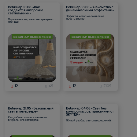
Вебинар 10.08 «Как
Вебинар 18.06 «Знакомство с
создаются авторские
динамическими эффектами»
светильники»
Эффекты, которые оживляют
пространство
Отражение мировых интерьерных
трендов
12
49
12
2109
Вебинар 21.05 «Безопасный
Вебинар 04.06 «Свет без
свет в интерьере»
компромиссов: практикум от
SKYTEK»
Как добиться максимального
визуального комфорта?
Живой разбор световых решений