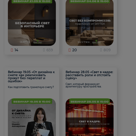
14
659
20
809
Вебинар 19.05 «От дизайна к
Вебинар 28.05 «Свет в кадре:
смете: как реализовать
расставить роли и отстоять
проект без переплат и
сцену»
ошибок»
Свет, который формирует
архитектуру пространства.
Как подготовить грамотную смету?