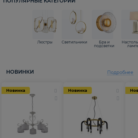
ПОПУЛЯРНЫЕ КАТЕГОРИИ
Люстры
Светильники
Бра и
Настол
подсветки
ламп
НОВИНКИ
Подробнее
Новинка
Новинка
Но