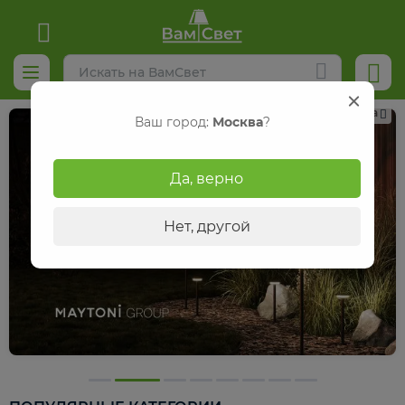
Реклама
Ваш город:
Москва
?
Да, верно
Нет, другой