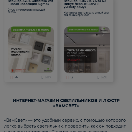
Вебинар 23.04 «Ambrella Volt
Вебинар 16.04 «TUYA за 60
- новая коллекция Sigma»
минут: первые шаги к
умному дому»
Стиль и технологии в каждой
детали
Научитесь настраивать умный свет
для ваших проектов
14
687
12
620
ИНТЕРНЕТ-МАГАЗИН СВЕТИЛЬНИКОВ И ЛЮСТР
«ВАМСВЕТ»
«ВамСвет» — это удобный сервис, с помощью которого
легко выбрать светильник, проверить, как он подходит