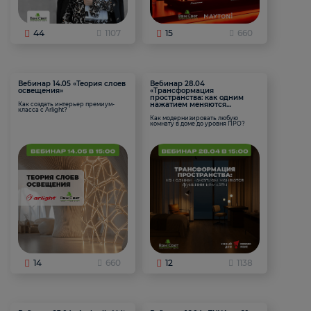
44
1107
15
660
Вебинар 14.05 «Теория слоев
Вебинар 28.04
освещения»
«Трансформация
пространства: как одним
нажатием меняются
Как создать интерьер премиум-
класса с Arlight?
функции комнаты
Как модернизировать любую
комнату в доме до уровня ПРО?
14
660
12
1138