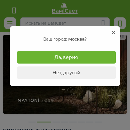
Реклама
Ваш город:
Москва
?
Да, верно
Нет, другой