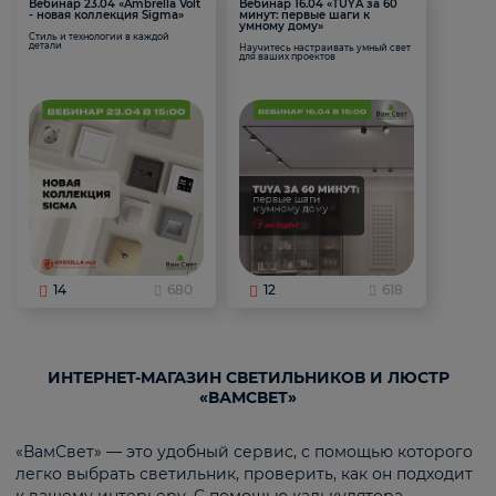
Вебинар 23.04 «Ambrella Volt
Вебинар 16.04 «TUYA за 60
- новая коллекция Sigma»
минут: первые шаги к
умному дому»
Стиль и технологии в каждой
детали
Научитесь настраивать умный свет
для ваших проектов
14
680
12
618
ИНТЕРНЕТ-МАГАЗИН СВЕТИЛЬНИКОВ И ЛЮСТР
«ВАМСВЕТ»
«ВамСвет» — это удобный сервис, с помощью которого
легко выбрать светильник, проверить, как он подходит