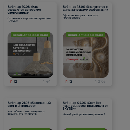
Вебинар 10.08 «Как
Вебинар 18.06 «Знакомство с
создаются авторские
динамическими эффектами»
светильники»
Эффекты, которые оживляют
пространство
Отражение мировых интерьерных
трендов
12
44
12
2103
Вебинар 21.05 «Безопасный
Вебинар 04.06 «Свет без
свет в интерьере»
компромиссов: практикум от
SKYTEK»
Как добиться максимального
визуального комфорта?
Живой разбор световых решений