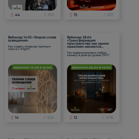
44
1101
15
651
Вебинар 14.05 «Теория слоев
Вебинар 28.04
освещения»
«Трансформация
пространства: как одним
нажатием меняются
Как создать интерьер премиум-
класса с Arlight?
функции комнаты
Как модернизировать любую
комнату в доме до уровня ПРО?
14
655
12
1016