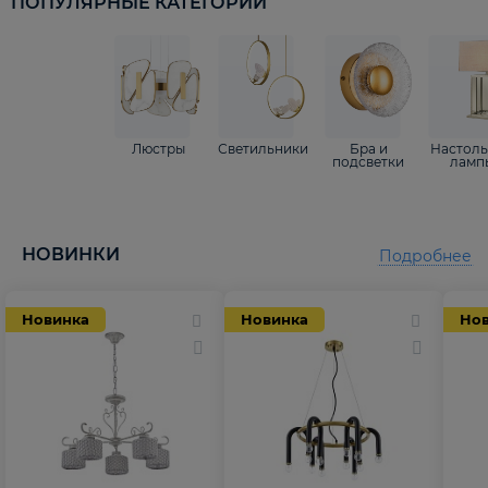
ПОПУЛЯРНЫЕ КАТЕГОРИИ
Люстры
Светильники
Бра и
Настол
подсветки
ламп
НОВИНКИ
Подробнее
Новинка
Новинка
Но