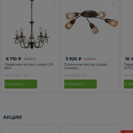
6 710 ₽
3 920 ₽
10 
9 587 ₽
5 600 ₽
Подвесная люстра Lussole LSP-
Потолочная люстра Lussole
Подве
9941
Cevedale ...
10773
На складе
1
шт
На складе
1
шт
На с
В корзину
В корзину
В ко
АКЦИИ