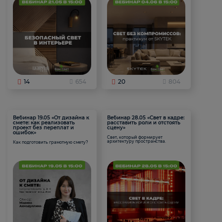
14
654
20
804
Вебинар 19.05 «От дизайна к
Вебинар 28.05 «Свет в кадре:
смете: как реализовать
расставить роли и отстоять
проект без переплат и
сцену»
ошибок»
Свет, который формирует
архитектуру пространства.
Как подготовить грамотную смету?