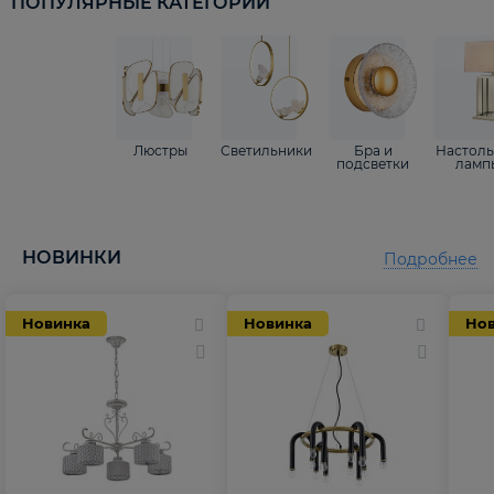
ПОПУЛЯРНЫЕ КАТЕГОРИИ
Люстры
Светильники
Бра и
Настол
подсветки
ламп
НОВИНКИ
Подробнее
Новинка
Новинка
Но