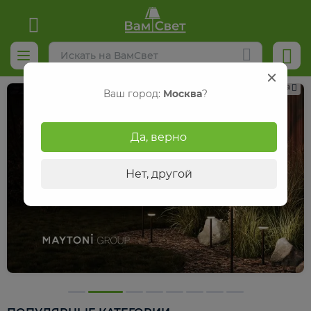
Реклама
Ваш город:
Москва
?
Да, верно
Нет, другой