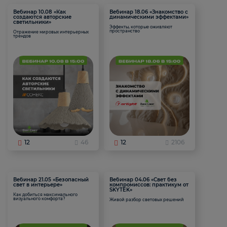
Вебинар 10.08 «Как
Вебинар 18.06 «Знакомство с
создаются авторские
динамическими эффектами»
светильники»
Эффекты, которые оживляют
пространство
Отражение мировых интерьерных
трендов
12
46
12
2106
Вебинар 21.05 «Безопасный
Вебинар 04.06 «Свет без
свет в интерьере»
компромиссов: практикум от
SKYTEK»
Как добиться максимального
визуального комфорта?
Живой разбор световых решений