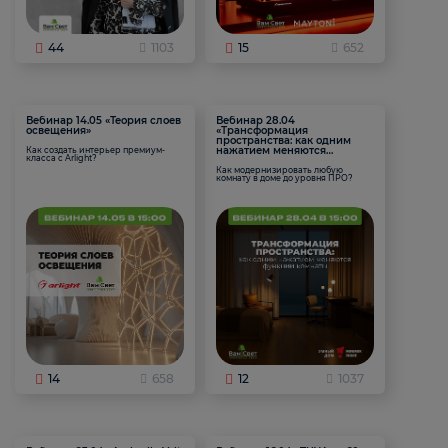
44
1103
15
652
Вебинар 14.05 «Теория слоев
Вебинар 28.04
освещения»
«Трансформация
пространства: как одним
нажатием меняются
Как создать интерьер премиум-
класса с Arlight?
функции комнаты
Как модернизировать любую
комнату в доме до уровня ПРО?
14
658
12
1037