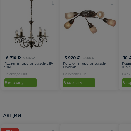
6 710 ₽
3 920 ₽
10 
9 587 ₽
5 600 ₽
Подвесная люстра Lussole LSP-
Потолочная люстра Lussole
Подве
9941
Cevedale ...
10773
На складе
1
шт
На складе
1
шт
На с
В корзину
В корзину
В ко
АКЦИИ