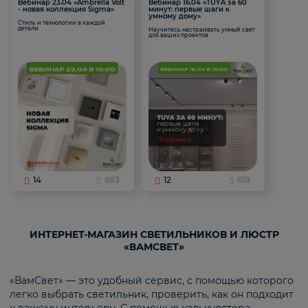
Вебинар 23.04 «Ambrella Volt
Вебинар 16.04 «TUYA за 60
- новая коллекция Sigma»
минут: первые шаги к
умному дому»
Стиль и технологии в каждой
детали
Научитесь настраивать умный свет
для ваших проектов
14
683
12
618
ИНТЕРНЕТ-МАГАЗИН СВЕТИЛЬНИКОВ И ЛЮСТР
«ВАМСВЕТ»
«ВамСвет» — это удобный сервис, с помощью которого
легко выбрать светильник, проверить, как он подходит