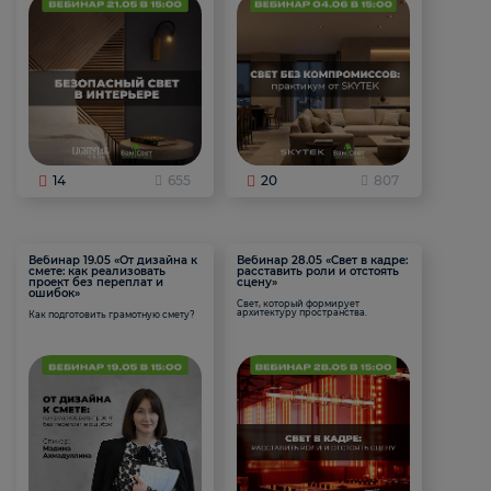
14
655
20
807
Вебинар 19.05 «От дизайна к
Вебинар 28.05 «Свет в кадре:
смете: как реализовать
расставить роли и отстоять
проект без переплат и
сцену»
ошибок»
Свет, который формирует
архитектуру пространства.
Как подготовить грамотную смету?