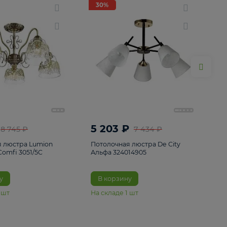
ие
8
30%
30%