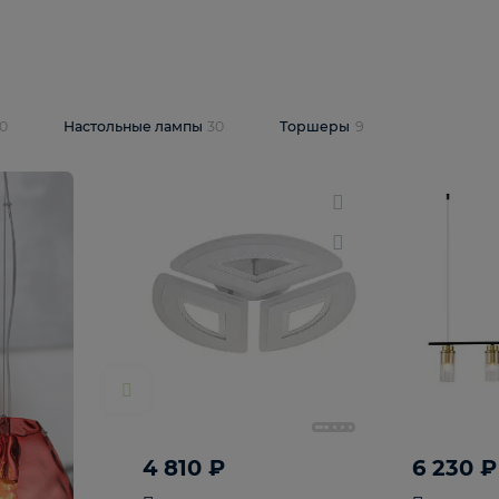
10 409 ₽
5 600 ₽
14 870 ₽
люстра Lussole
Подвесная люстра Alfa Praga
-6907-05
10773
В корзину
т
На складе
1
шт
светки
30
Настольные лампы
30
Торшеры
9