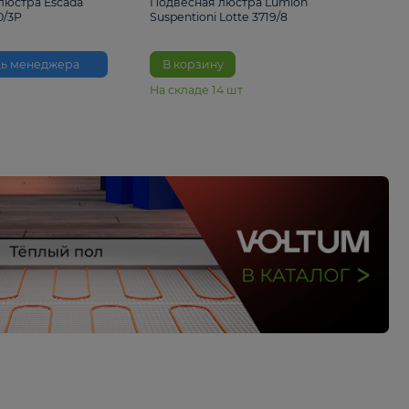
33%
6 230 ₽
4 490 ₽
6 680 
Подвесная люстра Escada
Подвесная люстра L
Reverse 2100/3P
Suspentioni Lotte 371
Помощь менеджера
В корзину
На складе
14
шт