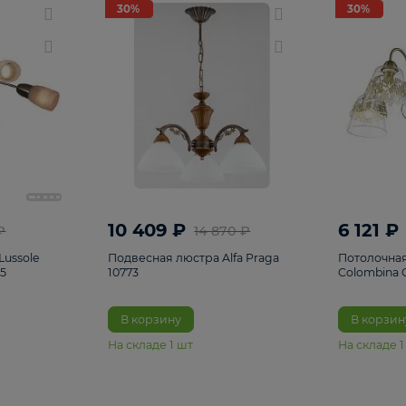
светки
96
Настольные лампы
5
Комплектующ
30%