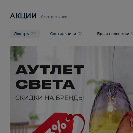
6 710 ₽
3 920 ₽
9 587 ₽
Подвесная люстра Lussole LSP-
Потолочная 
9941
Cevedale LSQ
В корзину
В корзину
На складе
1
шт
На складе
1
ш
АКЦИИ
Смотреть все
Люстры
30
Светильники
30
Бра и под