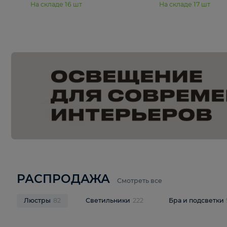
15 990 ₽
19 990 ₽
Подвесная люстра Moderli
Подвесная л
Dottie V11921-5P
Mireil V11914-
В корзину
В корзину
На складе
16
шт
На складе
17