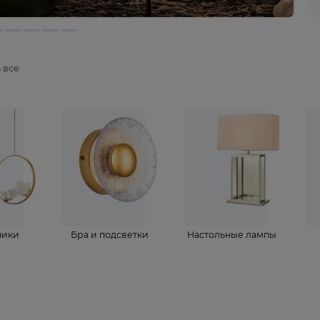
мотреть все
ветильники
Бра и подсветки
Настольные 