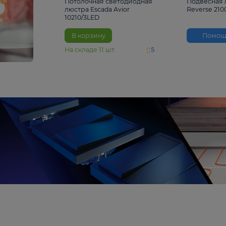
4 810 ₽
Потолочная светодиодная
люстра Escada Avior
10210/3LED
В корзину
На складе
11
шт
5