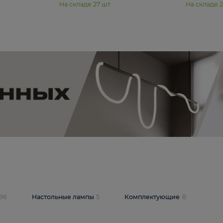
11 990 ₽
юстра Moderli
Подвесная люстра Moderli
12P
Dottie V11920-3P
В корзину
шт
На складе
27
шт