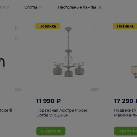
одсветки
148
Споты
47
Настольные лампы
86
Новинка