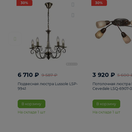
РАСПРОДАЖА
Смотреть все
Люстры
82
Светильники
222
Бра и под
30%
30%