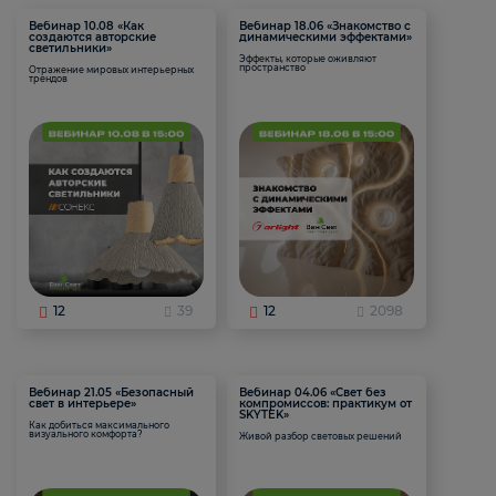
Вебинар 10.08 «Как
Вебинар 18.06 «Знакомство с
создаются авторские
динамическими эффектами»
светильники»
Эффекты, которые оживляют
пространство
Отражение мировых интерьерных
трендов
12
39
12
2098
Вебинар 21.05 «Безопасный
Вебинар 04.06 «Свет без
свет в интерьере»
компромиссов: практикум от
SKYTEK»
Как добиться максимального
визуального комфорта?
Живой разбор световых решений