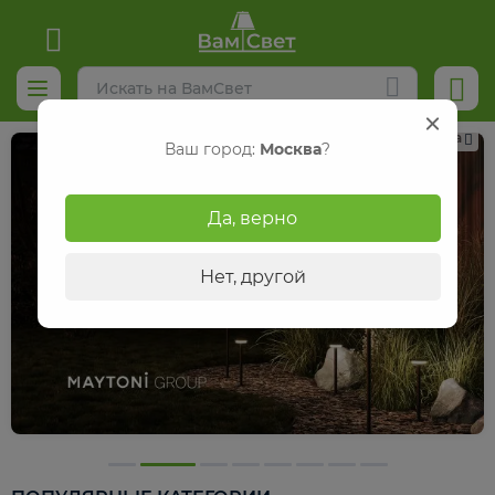
Реклама
Ваш город:
Москва
?
Да, верно
Нет, другой