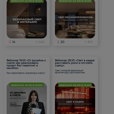
14
649
20
801
Вебинар 19.05 «От дизайна к
Вебинар 28.05 «Свет в кадре:
смете: как реализовать
расставить роли и отстоять
проект без переплат и
сцену»
ошибок»
Свет, который формирует
архитектуру пространства.
Как подготовить грамотную смету?