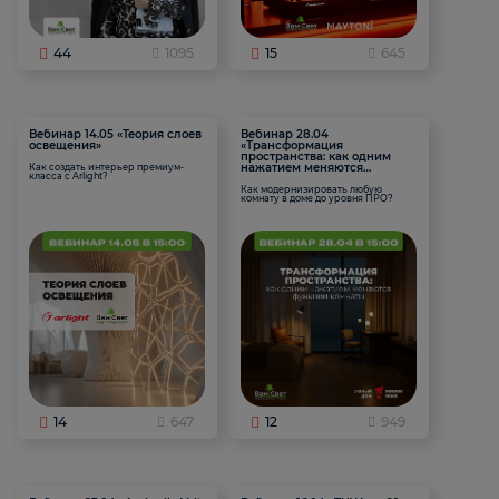
44
1095
15
645
Вебинар 14.05 «Теория слоев
Вебинар 28.04
освещения»
«Трансформация
пространства: как одним
нажатием меняются
Как создать интерьер премиум-
класса с Arlight?
функции комнаты
Как модернизировать любую
комнату в доме до уровня ПРО?
14
647
12
949