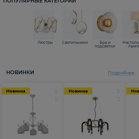
ПОПУЛЯРНЫЕ КАТЕГОРИИ
Люстры
Светильники
Бра и
Настол
подсветки
ламп
НОВИНКИ
Подробнее
Новинка
Новинка
Но