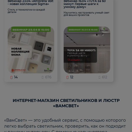
Вебинар 23.04 «Ambrella Volt
Вебинар 16.04 «TUYA за 60
- новая коллекция Sigma»
минут: первые шаги к
умному дому»
Стиль и технологии в каждой
детали
Научитесь настраивать умный свет
для ваших проектов
14
676
12
612
ИНТЕРНЕТ-МАГАЗИН СВЕТИЛЬНИКОВ И ЛЮСТР
«ВАМСВЕТ»
«ВамСвет» — это удобный сервис, с помощью которого
легко выбрать светильник, проверить, как он подходит