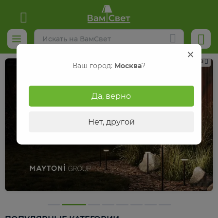
Реклама
Ваш город:
Москва
?
Да, верно
Нет, другой