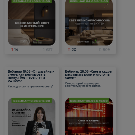
14
657
20
809
Вебинар 19.05 «От дизайна к
Вебинар 28.05 «Свет в кадре:
смете: как реализовать
расставить роли и отстоять
проект без переплат и
сцену»
ошибок»
Свет, который формирует
архитектуру пространства.
Как подготовить грамотную смету?