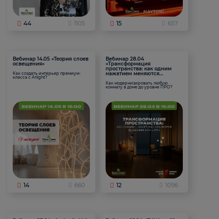
44
1105
15
657
Вебинар 14.05 «Теория слоев
Вебинар 28.04
освещения»
«Трансформация
пространства: как одним
нажатием меняются
Как создать интерьер премиум-
класса с Arlight?
функции комнаты
Как модернизировать любую
комнату в доме до уровня ПРО?
14
660
12
1096