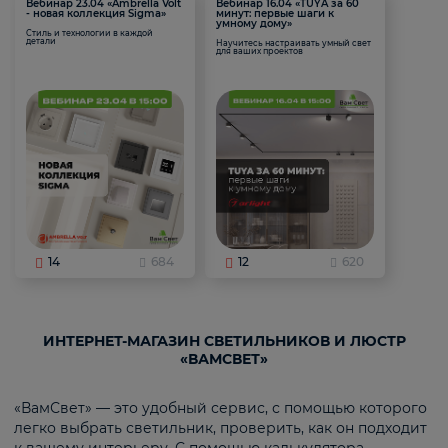
Вебинар 23.04 «Ambrella Volt
Вебинар 16.04 «TUYA за 60
- новая коллекция Sigma»
минут: первые шаги к
умному дому»
Стиль и технологии в каждой
детали
Научитесь настраивать умный свет
для ваших проектов
14
684
12
620
ИНТЕРНЕТ-МАГАЗИН СВЕТИЛЬНИКОВ И ЛЮСТР
«ВАМСВЕТ»
«ВамСвет» — это удобный сервис, с помощью которого
легко выбрать светильник, проверить, как он подходит