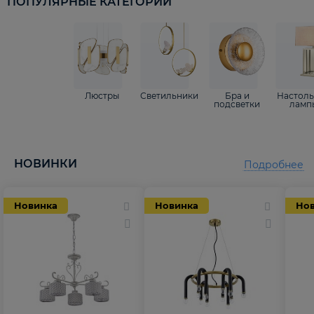
ПОПУЛЯРНЫЕ КАТЕГОРИИ
Люстры
Светильники
Бра и
Настол
подсветки
ламп
НОВИНКИ
Подробнее
Новинка
Новинка
Но