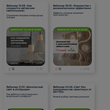
Вебинар 10.08 «Как
Вебинар 18.06 «Знакомство с
создаются авторские
динамическими эффектами»
светильники»
Эффекты, которые оживляют
пространство
Отражение мировых интерьерных
трендов
12
47
12
2109
Вебинар 21.05 «Безопасный
Вебинар 04.06 «Свет без
свет в интерьере»
компромиссов: практикум от
SKYTEK»
Как добиться максимального
визуального комфорта?
Живой разбор световых решений