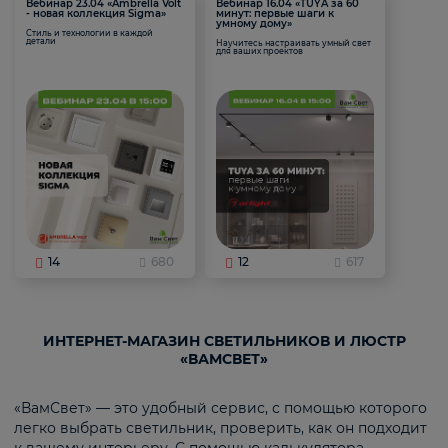
Вебинар 23.04 «Ambrella Volt
Вебинар 16.04 «TUYA за 60
- новая коллекция Sigma»
минут: первые шаги к
умному дому»
Стиль и технологии в каждой
детали
Научитесь настраивать умный свет
для ваших проектов
14
680
12
617
ИНТЕРНЕТ-МАГАЗИН СВЕТИЛЬНИКОВ И ЛЮСТР
«ВАМСВЕТ»
«ВамСвет» — это удобный сервис, с помощью которого
легко выбрать светильник, проверить, как он подходит