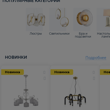
ПОПУЛЯРНЫЕ КАТЕГОРИИ
Люстры
Светильники
Бра и
Настол
подсветки
ламп
НОВИНКИ
Подробнее
Новинка
Новинка
Но