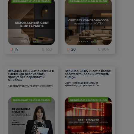
14
653
20
804
Вебинар 19.05 «От дизайна к
Вебинар 28.05 «Свет в кадре:
смете: как реализовать
расставить роли и отстоять
проект без переплат и
сцену»
ошибок»
Свет, который формирует
архитектуру пространства.
Как подготовить грамотную смету?