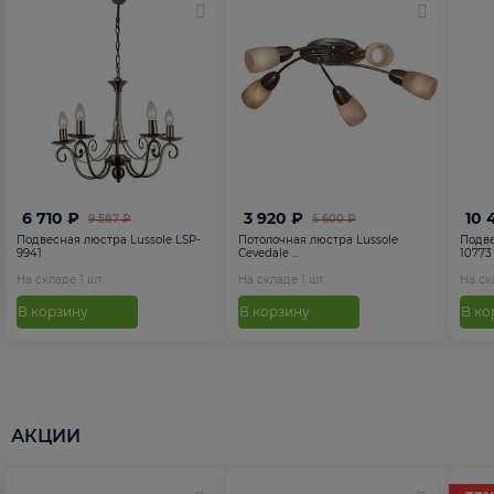
6 710 ₽
3 920 ₽
10 
9 587 ₽
5 600 ₽
Подвесная люстра Lussole LSP-
Потолочная люстра Lussole
Подве
9941
Cevedale ...
10773
На складе
1
шт
На складе
1
шт
На с
В корзину
В корзину
В ко
АКЦИИ