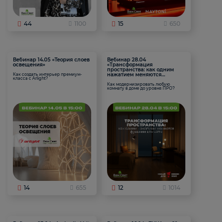
44
1100
15
650
Вебинар 14.05 «Теория слоев
Вебинар 28.04
освещения»
«Трансформация
пространства: как одним
нажатием меняются
Как создать интерьер премиум-
класса с Arlight?
функции комнаты
Как модернизировать любую
комнату в доме до уровня ПРО?
14
655
12
1014