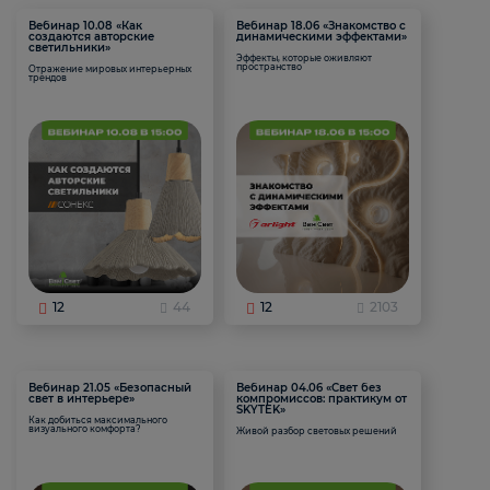
Вебинар 10.08 «Как
Вебинар 18.06 «Знакомство с
создаются авторские
динамическими эффектами»
светильники»
Эффекты, которые оживляют
пространство
Отражение мировых интерьерных
трендов
12
44
12
2103
Вебинар 21.05 «Безопасный
Вебинар 04.06 «Свет без
свет в интерьере»
компромиссов: практикум от
SKYTEK»
Как добиться максимального
визуального комфорта?
Живой разбор световых решений