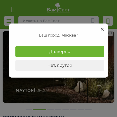
Реклама
Ваш город:
Москва
?
Да, верно
Нет, другой