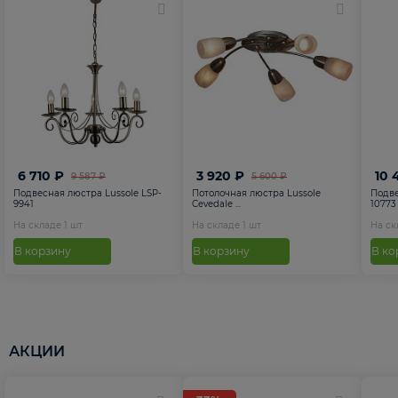
6 710 ₽
3 920 ₽
10 
9 587 ₽
5 600 ₽
Подвесная люстра Lussole LSP-
Потолочная люстра Lussole
Подве
9941
Cevedale ...
10773
На складе
1
шт
На складе
1
шт
На с
В корзину
В корзину
В ко
АКЦИИ