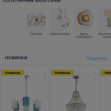
ПОПУЛЯРНЫЕ КАТЕГОРИИ
Люстры
Светильники
Бра и
Настол
подсветки
ламп
НОВИНКИ
Подробнее
Новинка
Новинка
Но