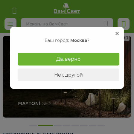
Реклама
Ваш город:
Москва
?
Да, верно
Нет, другой