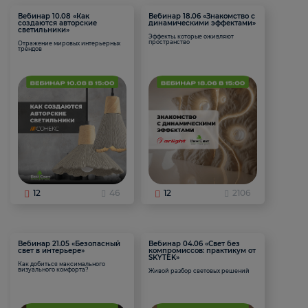
Вебинар 10.08 «Как
Вебинар 18.06 «Знакомство с
создаются авторские
динамическими эффектами»
светильники»
Эффекты, которые оживляют
пространство
Отражение мировых интерьерных
трендов
12
46
12
2106
Вебинар 21.05 «Безопасный
Вебинар 04.06 «Свет без
свет в интерьере»
компромиссов: практикум от
SKYTEK»
Как добиться максимального
визуального комфорта?
Живой разбор световых решений