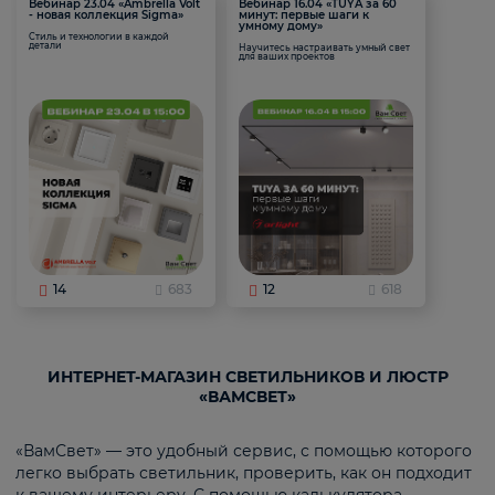
Вебинар 23.04 «Ambrella Volt
Вебинар 16.04 «TUYA за 60
- новая коллекция Sigma»
минут: первые шаги к
умному дому»
Стиль и технологии в каждой
детали
Научитесь настраивать умный свет
для ваших проектов
14
683
12
618
ИНТЕРНЕТ-МАГАЗИН СВЕТИЛЬНИКОВ И ЛЮСТР
«ВАМСВЕТ»
«ВамСвет» — это удобный сервис, с помощью которого
легко выбрать светильник, проверить, как он подходит