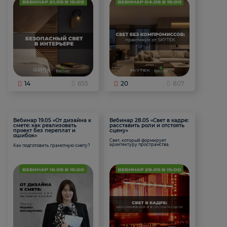
14
655
20
807
Вебинар 19.05 «От дизайна к
Вебинар 28.05 «Свет в кадре:
смете: как реализовать
расставить роли и отстоять
проект без переплат и
сцену»
ошибок»
Свет, который формирует
архитектуру пространства.
Как подготовить грамотную смету?