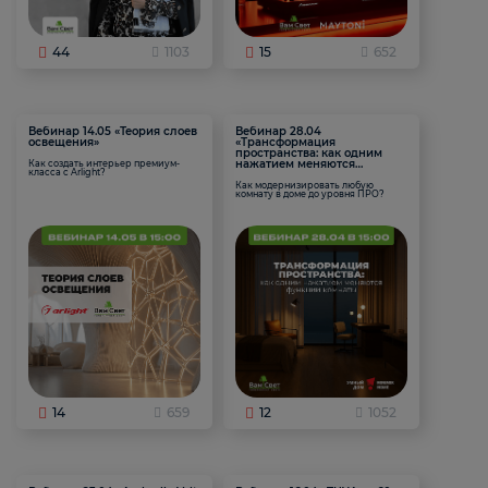
44
1103
15
652
Вебинар 14.05 «Теория слоев
Вебинар 28.04
освещения»
«Трансформация
пространства: как одним
нажатием меняются
Как создать интерьер премиум-
класса с Arlight?
функции комнаты
Как модернизировать любую
комнату в доме до уровня ПРО?
14
659
12
1052