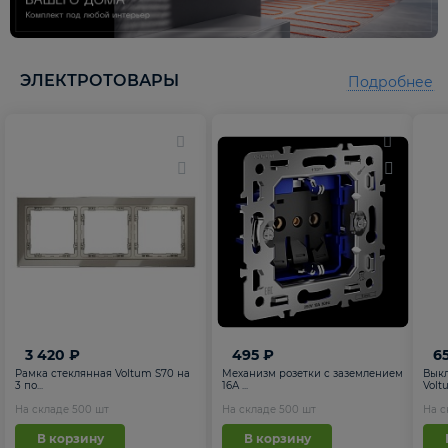
5
5
ЭЛЕКТРОТОВАРЫ
Подробнее
3 420 ₽
495 ₽
6
Рамка стеклянная Voltum S70 на
Механизм розетки с заземлением
Вык
3 по...
16А ...
Voltu
На складе
500
шт
На складе
500
шт
На 
В корзину
В корзину