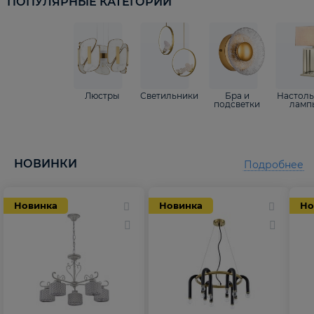
ПОПУЛЯРНЫЕ КАТЕГОРИИ
Люстры
Светильники
Бра и
Настол
подсветки
ламп
НОВИНКИ
Подробнее
Новинка
Новинка
Но