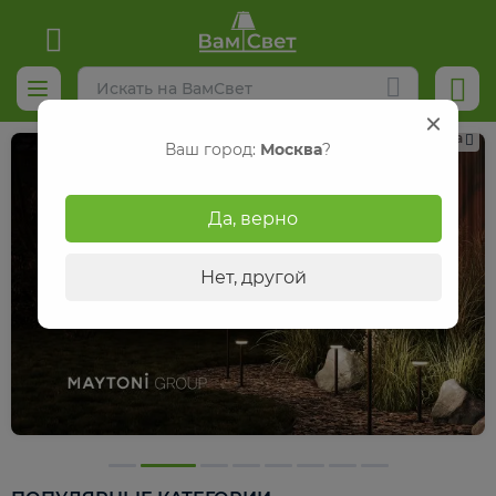
Реклама
Ваш город:
Москва
?
Да, верно
Нет, другой