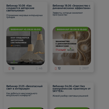
Вебинар 10.08 «Как
Вебинар 18.06 «Знакомство с
создаются авторские
динамическими эффектами»
светильники»
Эффекты, которые оживляют
пространство
Отражение мировых интерьерных
трендов
12
46
12
2107
Вебинар 21.05 «Безопасный
Вебинар 04.06 «Свет без
свет в интерьере»
компромиссов: практикум от
SKYTEK»
Как добиться максимального
визуального комфорта?
Живой разбор световых решений