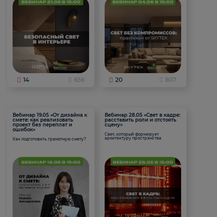
14
656
20
807
Вебинар 19.05 «От дизайна к
Вебинар 28.05 «Свет в кадре:
смете: как реализовать
расставить роли и отстоять
проект без переплат и
сцену»
ошибок»
Свет, который формирует
архитектуру пространства.
Как подготовить грамотную смету?