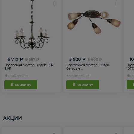
6 710 ₽
3 920 ₽
1
9 587 ₽
5 600 ₽
Подвесная люстра Lussole LSP-
Потолочная люстра Lussole
Подв
9941
Cevedale ...
1077
На складе
1
шт
На складе
1
шт
На 
В корзину
В корзину
АКЦИИ