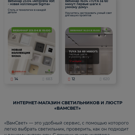
Вебинар 23.04 «Ambrella Volt
Вебинар 16.04 «TUYA за 60
- новая коллекция Sigma»
минут: первые шаги к
умному дому»
Стиль и технологии в каждой
детали
Научитесь настраивать умный свет
для ваших проектов
14
683
12
620
ИНТЕРНЕТ-МАГАЗИН СВЕТИЛЬНИКОВ И ЛЮСТР
«ВАМСВЕТ»
«ВамСвет» — это удобный сервис, с помощью которого
легко выбрать светильник, проверить, как он подходит