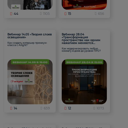
44
1105
15
656
Вебинар 14.05 «Теория слоев
Вебинар 28.04
освещения»
«Трансформация
пространства: как одним
нажатием меняются
Как создать интерьер премиум-
класса с Arlight?
функции комнаты
Как модернизировать любую
комнату в доме до уровня ПРО?
14
659
12
1073