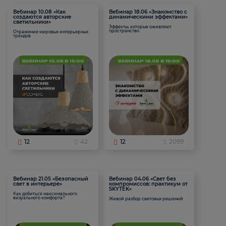
Вебинар 10.08 «Как
Вебинар 18.06 «Знакомство с
создаются авторские
динамическими эффектами»
светильники»
Эффекты, которые оживляют
пространство
Отражение мировых интерьерных
трендов
12
42
12
2099
Вебинар 21.05 «Безопасный
Вебинар 04.06 «Свет без
свет в интерьере»
компромиссов: практикум от
SKYTEK»
Как добиться максимального
визуального комфорта?
Живой разбор световых решений