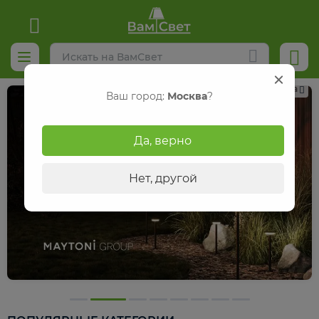
Реклама
Ваш город:
Москва
?
Да, верно
Нет, другой