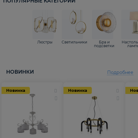
ПОПУЛЯРНЫЕ КАТЕГОРИИ
Люстры
Светильники
Бра и
Настол
подсветки
ламп
НОВИНКИ
Подробнее
Новинка
Новинка
Но