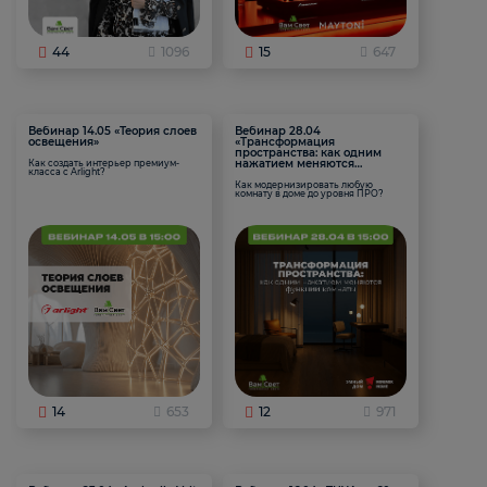
44
1096
15
647
Вебинар 14.05 «Теория слоев
Вебинар 28.04
освещения»
«Трансформация
пространства: как одним
нажатием меняются
Как создать интерьер премиум-
класса с Arlight?
функции комнаты
Как модернизировать любую
комнату в доме до уровня ПРО?
14
653
12
971