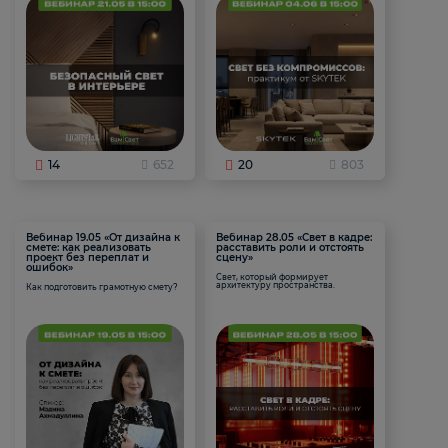
14
652
20
803
Вебинар 19.05 «От дизайна к
Вебинар 28.05 «Свет в кадре:
смете: как реализовать
расставить роли и отстоять
проект без переплат и
сцену»
ошибок»
Свет, который формирует
архитектуру пространства.
Как подготовить грамотную смету?