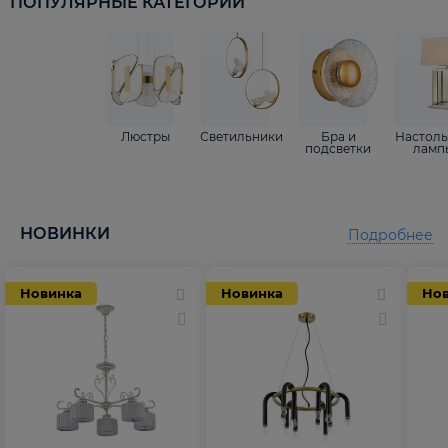
ПОПУЛЯРНЫЕ КАТЕГОРИИ
Люстры
Светильники
Бра и
Настол
подсветки
ламп
НОВИНКИ
Подробнее
Новинка
Новинка
Но