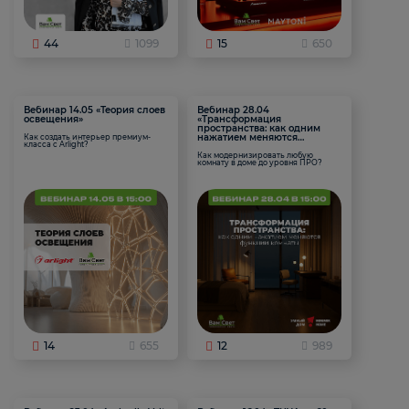
44
1099
15
650
Вебинар 14.05 «Теория слоев
Вебинар 28.04
освещения»
«Трансформация
пространства: как одним
нажатием меняются
Как создать интерьер премиум-
класса с Arlight?
функции комнаты
Как модернизировать любую
комнату в доме до уровня ПРО?
14
655
12
989