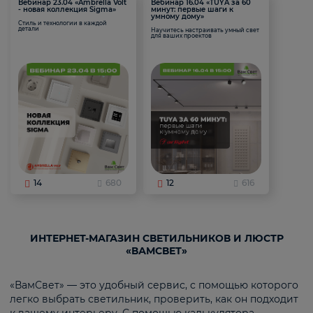
Вебинар 23.04 «Ambrella Volt
Вебинар 16.04 «TUYA за 60
- новая коллекция Sigma»
минут: первые шаги к
умному дому»
Стиль и технологии в каждой
детали
Научитесь настраивать умный свет
для ваших проектов
14
680
12
616
ИНТЕРНЕТ-МАГАЗИН СВЕТИЛЬНИКОВ И ЛЮСТР
«ВАМСВЕТ»
«ВамСвет» — это удобный сервис, с помощью которого
легко выбрать светильник, проверить, как он подходит