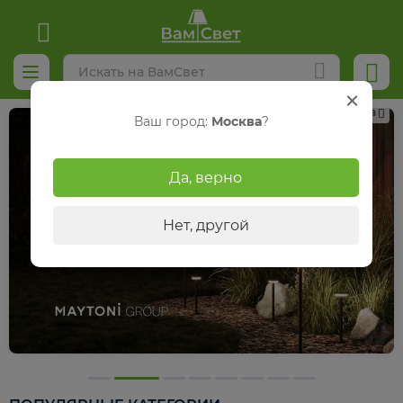
Реклама
Ваш город:
Москва
?
Да, верно
Нет, другой