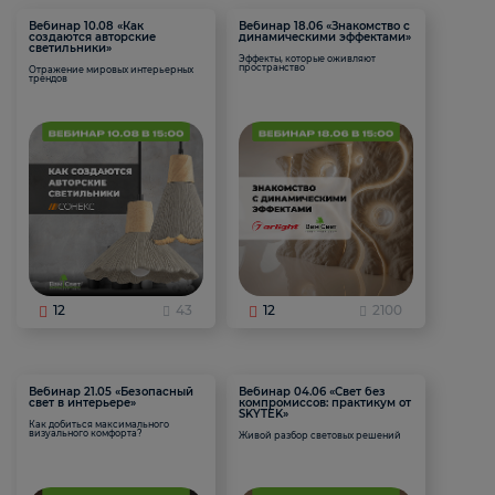
Вебинар 10.08 «Как
Вебинар 18.06 «Знакомство с
создаются авторские
динамическими эффектами»
светильники»
Эффекты, которые оживляют
пространство
Отражение мировых интерьерных
трендов
12
43
12
2100
Вебинар 21.05 «Безопасный
Вебинар 04.06 «Свет без
свет в интерьере»
компромиссов: практикум от
SKYTEK»
Как добиться максимального
визуального комфорта?
Живой разбор световых решений