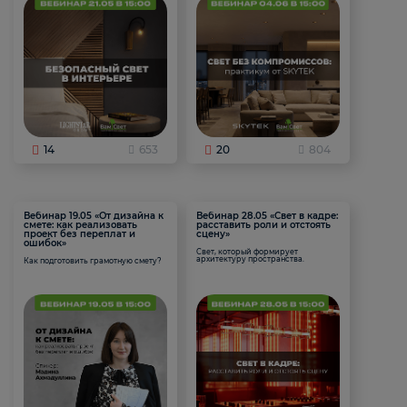
14
653
20
804
Вебинар 19.05 «От дизайна к
Вебинар 28.05 «Свет в кадре:
смете: как реализовать
расставить роли и отстоять
проект без переплат и
сцену»
ошибок»
Свет, который формирует
архитектуру пространства.
Как подготовить грамотную смету?