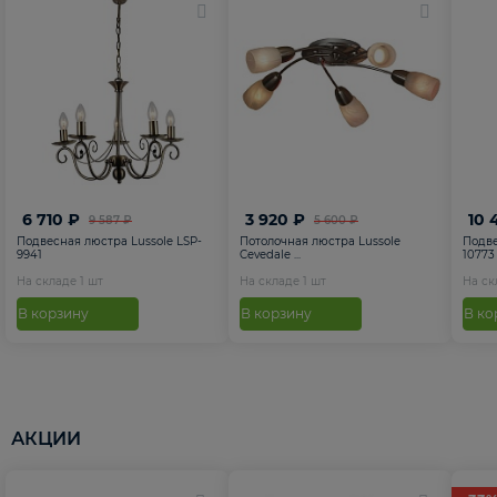
6 710 ₽
3 920 ₽
10 
9 587 ₽
5 600 ₽
Подвесная люстра Lussole LSP-
Потолочная люстра Lussole
Подве
9941
Cevedale ...
10773
На складе
1
шт
На складе
1
шт
На с
В корзину
В корзину
В ко
АКЦИИ