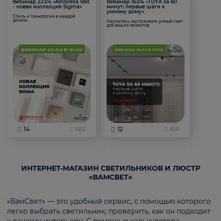
Вебинар 23.04 «Ambrella Volt
Вебинар 16.04 «TUYA за 60
- новая коллекция Sigma»
минут: первые шаги к
умному дому»
Стиль и технологии в каждой
детали
Научитесь настраивать умный свет
для ваших проектов
14
682
12
618
ИНТЕРНЕТ-МАГАЗИН СВЕТИЛЬНИКОВ И ЛЮСТР
«ВАМСВЕТ»
«ВамСвет» — это удобный сервис, с помощью которого
легко выбрать светильник, проверить, как он подходит