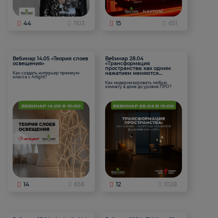
44
1103
15
651
Вебинар 14.05 «Теория слоев
Вебинар 28.04
освещения»
«Трансформация
пространства: как одним
нажатием меняются
Как создать интерьер премиум-
класса с Arlight?
функции комнаты
Как модернизировать любую
комнату в доме до уровня ПРО?
14
658
12
1028