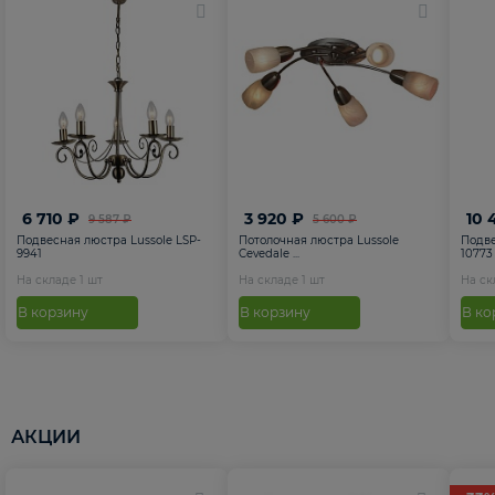
6 710 ₽
3 920 ₽
10 
9 587 ₽
5 600 ₽
Подвесная люстра Lussole LSP-
Потолочная люстра Lussole
Подве
9941
Cevedale ...
10773
На складе
1
шт
На складе
1
шт
На с
В корзину
В корзину
В ко
АКЦИИ