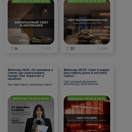
14
655
20
806
Вебинар 19.05 «От дизайна к
Вебинар 28.05 «Свет в кадре:
смете: как реализовать
расставить роли и отстоять
проект без переплат и
сцену»
ошибок»
Свет, который формирует
архитектуру пространства.
Как подготовить грамотную смету?