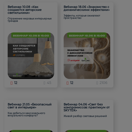
Вебинар 10.08 «Как
Вебинар 18.06 «Знакомство с
создаются авторские
динамическими эффектами»
светильники»
Эффекты, которые оживляют
пространство
Отражение мировых интерьерных
трендов
12
45
12
2106
Вебинар 21.05 «Безопасный
Вебинар 04.06 «Свет без
свет в интерьере»
компромиссов: практикум от
SKYTEK»
Как добиться максимального
визуального комфорта?
Живой разбор световых решений