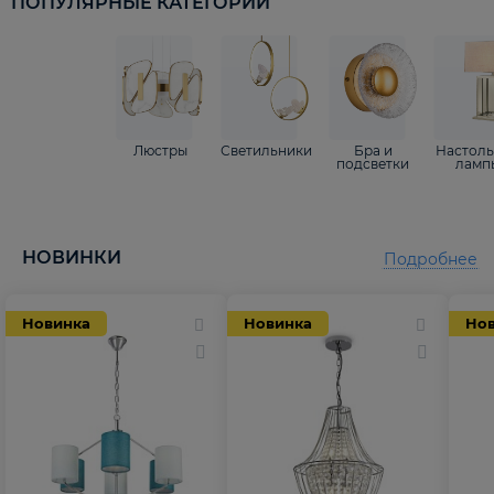
ПОПУЛЯРНЫЕ КАТЕГОРИИ
Люстры
Светильники
Бра и
Настол
подсветки
ламп
НОВИНКИ
Подробнее
Новинка
Новинка
Но