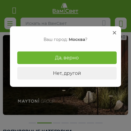
Реклама
Ваш город:
Москва
?
Да, верно
Нет, другой