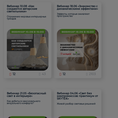
Вебинар 10.08 «Как
Вебинар 18.06 «Знакомство с
создаются авторские
динамическими эффектами»
светильники»
Эффекты, которые оживляют
пространство
Отражение мировых интерьерных
трендов
12
43
12
2103
Вебинар 21.05 «Безопасный
Вебинар 04.06 «Свет без
свет в интерьере»
компромиссов: практикум от
SKYTEK»
Как добиться максимального
визуального комфорта?
Живой разбор световых решений