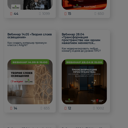
44
1099
15
650
Вебинар 14.05 «Теория слоев
Вебинар 28.04
освещения»
«Трансформация
пространства: как одним
нажатием меняются
Как создать интерьер премиум-
класса с Arlight?
функции комнаты
Как модернизировать любую
комнату в доме до уровня ПРО?
14
655
12
1002