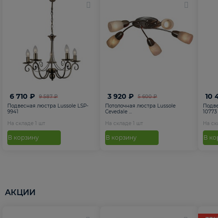
6 710 ₽
3 920 ₽
10 
9 587 ₽
5 600 ₽
Подвесная люстра Lussole LSP-
Потолочная люстра Lussole
Подве
9941
Cevedale ...
10773
На складе
1
шт
На складе
1
шт
На с
В корзину
В корзину
В ко
АКЦИИ