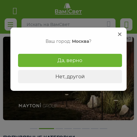
Реклама
Ваш город:
Москва
?
Да, верно
Нет, другой