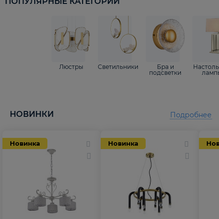
ПОПУЛЯРНЫЕ КАТЕГОРИИ
Люстры
Светильники
Бра и
Настол
подсветки
ламп
НОВИНКИ
Подробнее
Новинка
Новинка
Но