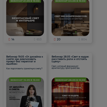
14
653
20
804
Вебинар 19.05 «От дизайна к
Вебинар 28.05 «Свет в кадре:
смете: как реализовать
расставить роли и отстоять
проект без переплат и
сцену»
ошибок»
Свет, который формирует
архитектуру пространства.
Как подготовить грамотную смету?