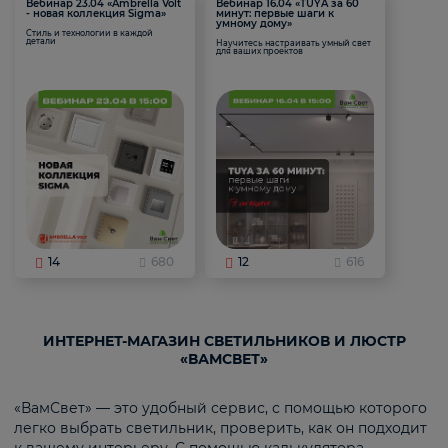
Вебинар 23.04 «Ambrella Volt
Вебинар 16.04 «TUYA за 60
- новая коллекция Sigma»
минут: первые шаги к
умному дому»
Стиль и технологии в каждой
детали
Научитесь настраивать умный свет
для ваших проектов
14
680
12
616
ИНТЕРНЕТ-МАГАЗИН СВЕТИЛЬНИКОВ И ЛЮСТР
«ВАМСВЕТ»
«ВамСвет» — это удобный сервис, с помощью которого
легко выбрать светильник, проверить, как он подходит