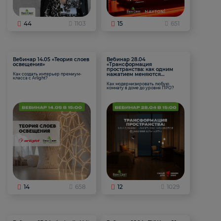
44
1103
15
651
Вебинар 14.05 «Теория слоев
Вебинар 28.04
освещения»
«Трансформация
пространства: как одним
нажатием меняются
Как создать интерьер премиум-
класса с Arlight?
функции комнаты
Как модернизировать любую
комнату в доме до уровня ПРО?
14
658
12
1029