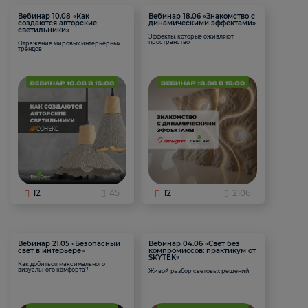
Вебинар 10.08 «Как
Вебинар 18.06 «Знакомство с
создаются авторские
динамическими эффектами»
светильники»
Эффекты, которые оживляют
пространство
Отражение мировых интерьерных
трендов
12
45
12
2106
Вебинар 21.05 «Безопасный
Вебинар 04.06 «Свет без
свет в интерьере»
компромиссов: практикум от
SKYTEK»
Как добиться максимального
визуального комфорта?
Живой разбор световых решений