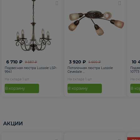
6 710 ₽
3 920 ₽
10 
9 587 ₽
5 600 ₽
Подвесная люстра Lussole LSP-
Потолочная люстра Lussole
Подве
9941
Cevedale ...
10773
На складе
1
шт
На складе
1
шт
На с
В корзину
В корзину
В ко
АКЦИИ