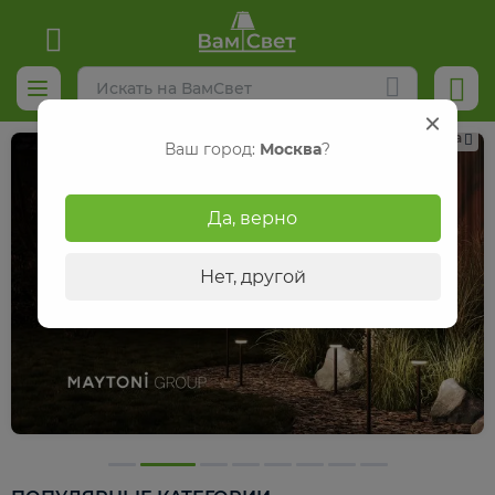
Реклама
Ваш город:
Москва
?
Да, верно
Нет, другой