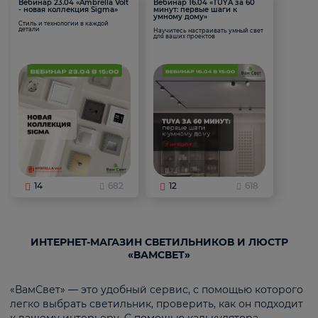
Вебинар 23.04 «Ambrella Volt
Вебинар 16.04 «TUYA за 60
- новая коллекция Sigma»
минут: первые шаги к
умному дому»
Стиль и технологии в каждой
детали
Научитесь настраивать умный свет
для ваших проектов
14
682
12
618
ИНТЕРНЕТ-МАГАЗИН СВЕТИЛЬНИКОВ И ЛЮСТР
«ВАМСВЕТ»
«ВамСвет» — это удобный сервис, с помощью которого
легко выбрать светильник, проверить, как он подходит