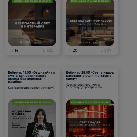
14
655
20
807
Вебинар 19.05 «От дизайна к
Вебинар 28.05 «Свет в кадре:
смете: как реализовать
расставить роли и отстоять
проект без переплат и
сцену»
ошибок»
Свет, который формирует
архитектуру пространства.
Как подготовить грамотную смету?