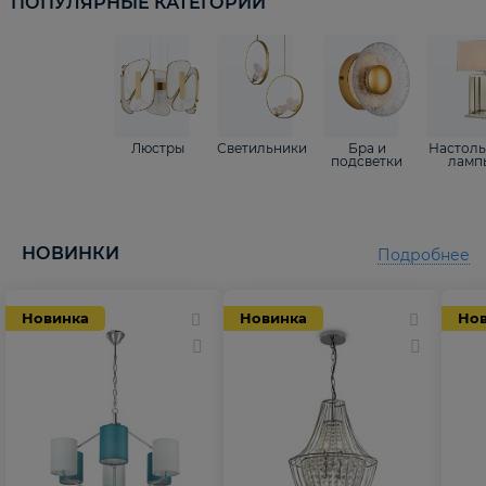
ПОПУЛЯРНЫЕ КАТЕГОРИИ
Люстры
Светильники
Бра и
Настол
подсветки
ламп
НОВИНКИ
Подробнее
Новинка
Новинка
Но