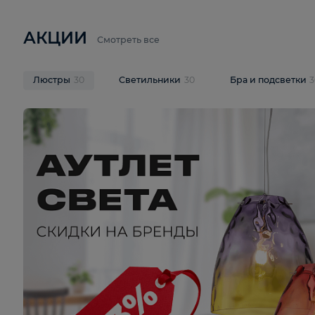
6 710 ₽
3 920 ₽
9 587 ₽
Подвесная люстра Lussole LSP-
Потолочная 
9941
Cevedale LSQ
В корзину
В корзину
На складе
1
шт
На складе
1
ш
АКЦИИ
Смотреть все
Люстры
30
Светильники
30
Бра и под