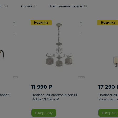
одсветки
148
Споты
47
Настольные лампы
86
Новинка