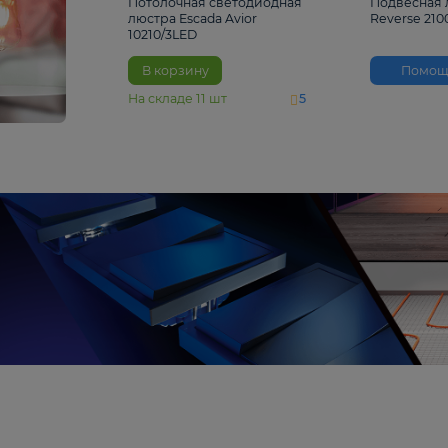
4 810 ₽
Потолочная светодиодная
люстра Escada Avior
10210/3LED
В корзину
На складе
11
шт
5