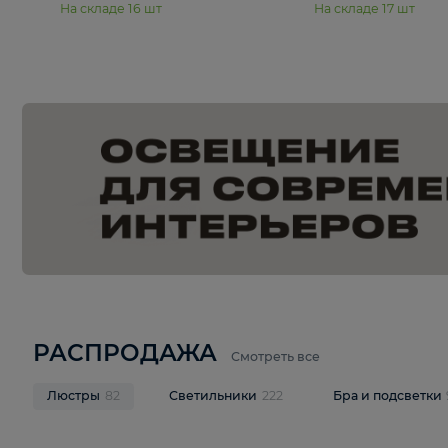
15 990 ₽
19 990 ₽
Подвесная люстра Moderli
Подвесная л
Dottie V11921-5P
Mireil V11914-
В корзину
В корзину
На складе
16
шт
На складе
17