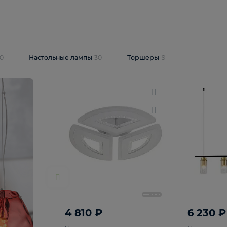
10 409 ₽
5 600 ₽
14 870 ₽
люстра Lussole
Подвесная люстра Alfa Praga
-6907-05
10773
В корзину
т
На складе
1
шт
светки
30
Настольные лампы
30
Торшеры
9