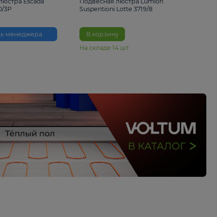
33%
6 230 ₽
4 490 ₽
6 680 
Подвесная люстра Escada
Подвесная люстра L
Reverse 2100/3P
Suspentioni Lotte 371
Помощь менеджера
В корзину
На складе
14
шт