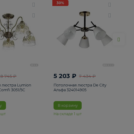
ие
8
30%
30%