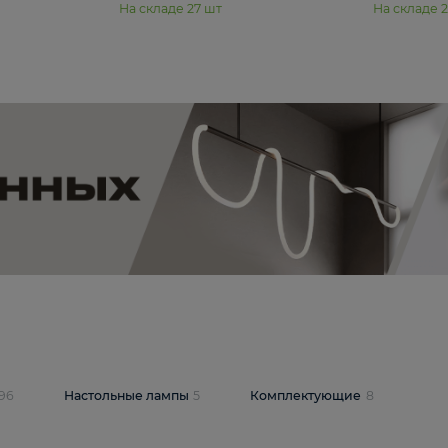
11 990 ₽
юстра Moderli
Подвесная люстра Moderli
12P
Dottie V11920-3P
В корзину
шт
На складе
27
шт