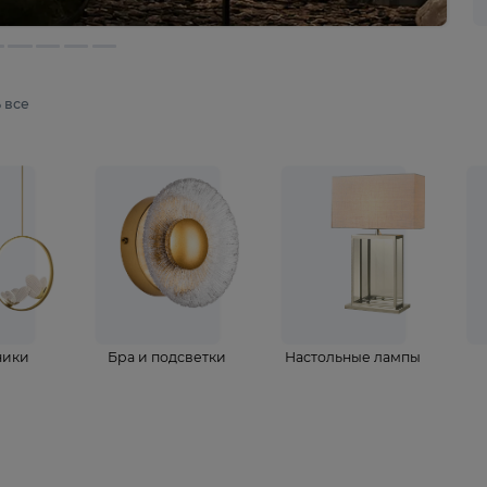
мотреть все
ветильники
Бра и подсветки
Настольные 