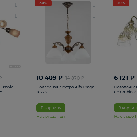
светки
96
Настольные лампы
5
Комплектующ
30%