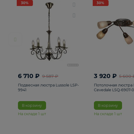
РАСПРОДАЖА
Смотреть все
Люстры
82
Светильники
222
Бра и под
30%
30%