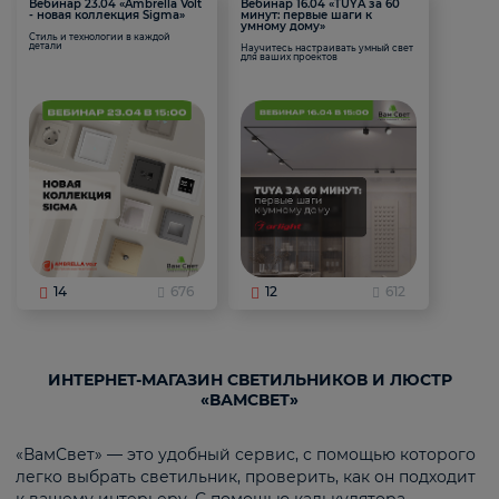
Вебинар 23.04 «Ambrella Volt
Вебинар 16.04 «TUYA за 60
- новая коллекция Sigma»
минут: первые шаги к
умному дому»
Стиль и технологии в каждой
детали
Научитесь настраивать умный свет
для ваших проектов
14
676
12
612
ИНТЕРНЕТ-МАГАЗИН СВЕТИЛЬНИКОВ И ЛЮСТР
«ВАМСВЕТ»
«ВамСвет» — это удобный сервис, с помощью которого
легко выбрать светильник, проверить, как он подходит