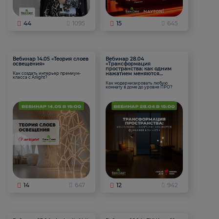
44
1095
15
645
Вебинар 14.05 «Теория слоев
Вебинар 28.04
освещения»
«Трансформация
пространства: как одним
нажатием меняются
Как создать интерьер премиум-
класса с Arlight?
функции комнаты
Как модернизировать любую
комнату в доме до уровня ПРО?
14
647
12
942