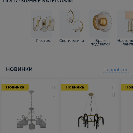
ПОПУЛЯРНЫЕ КАТЕГОРИИ
Люстры
Светильники
Бра и
Настол
подсветки
ламп
НОВИНКИ
Подробнее
Новинка
Новинка
Но