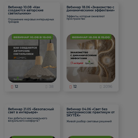
Вебинар 10.08 «Как
Вебинар 18.06 «Знакомство с
создаются авторские
динамическими эффектами»
светильники»
Эффекты, которые оживляют
пространство
Отражение мировых интерьерных
трендов
12
38
12
2096
Вебинар 21.05 «Безопасный
Вебинар 04.06 «Свет без
свет в интерьере»
компромиссов: практикум от
SKYTEK»
Как добиться максимального
визуального комфорта?
Живой разбор световых решений