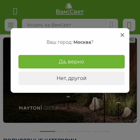
Реклама
Ваш город:
Москва
?
Да, верно
Нет, другой