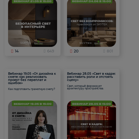
14
649
20
801
Вебинар 19.05 «От дизайна к
Вебинар 28.05 «Свет в кадре:
смете: как реализовать
расставить роли и отстоять
проект без переплат и
сцену»
ошибок»
Свет, который формирует
архитектуру пространства.
Как подготовить грамотную смету?