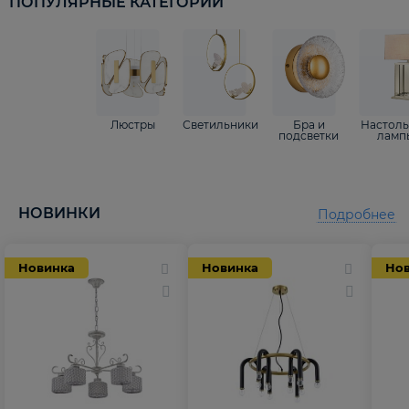
ПОПУЛЯРНЫЕ КАТЕГОРИИ
Люстры
Светильники
Бра и
Настол
подсветки
ламп
НОВИНКИ
Подробнее
Новинка
Новинка
Но