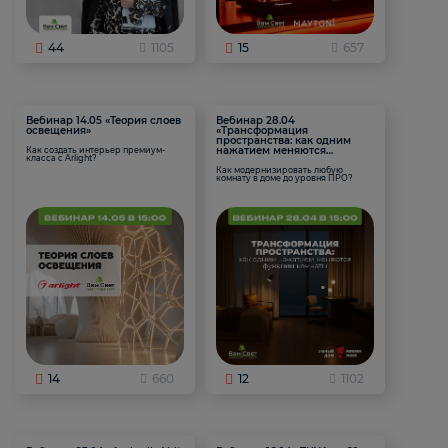
44
1105
15
657
Вебинар 14.05 «Теория слоев
Вебинар 28.04
освещения»
«Трансформация
пространства: как одним
нажатием меняются
Как создать интерьер премиум-
класса с Arlight?
функции комнаты
Как модернизировать любую
комнату в доме до уровня ПРО?
14
660
12
1102