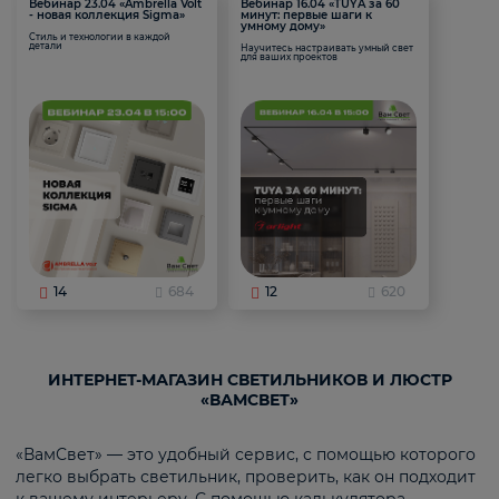
Вебинар 23.04 «Ambrella Volt
Вебинар 16.04 «TUYA за 60
- новая коллекция Sigma»
минут: первые шаги к
умному дому»
Стиль и технологии в каждой
детали
Научитесь настраивать умный свет
для ваших проектов
14
684
12
620
ИНТЕРНЕТ-МАГАЗИН СВЕТИЛЬНИКОВ И ЛЮСТР
«ВАМСВЕТ»
«ВамСвет» — это удобный сервис, с помощью которого
легко выбрать светильник, проверить, как он подходит