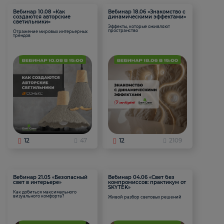
Вебинар 10.08 «Как
Вебинар 18.06 «Знакомство с
создаются авторские
динамическими эффектами»
светильники»
Эффекты, которые оживляют
пространство
Отражение мировых интерьерных
трендов
12
47
12
2109
Вебинар 21.05 «Безопасный
Вебинар 04.06 «Свет без
свет в интерьере»
компромиссов: практикум от
SKYTEK»
Как добиться максимального
визуального комфорта?
Живой разбор световых решений