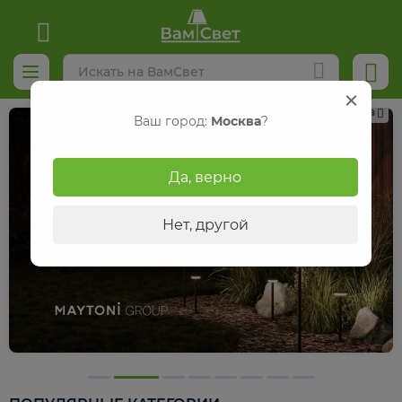
Реклама
Ваш город:
Москва
?
Да, верно
Нет, другой