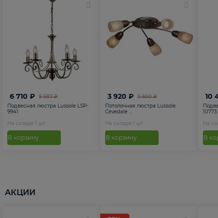
6 710 ₽
3 920 ₽
10 
9 587 ₽
5 600 ₽
Подвесная люстра Lussole LSP-
Потолочная люстра Lussole
Подве
9941
Cevedale ...
10773
На складе
1
шт
На складе
1
шт
На с
В корзину
В корзину
В ко
АКЦИИ