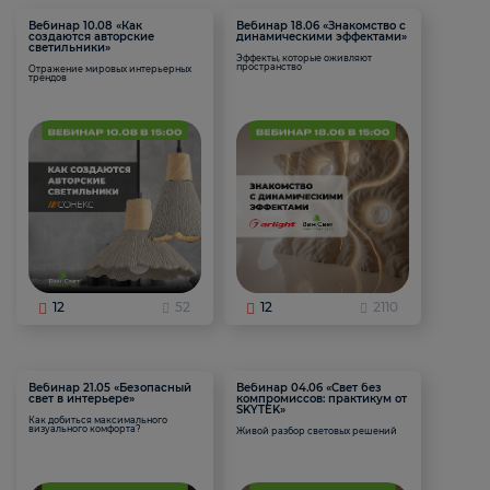
Вебинар 10.08 «Как
Вебинар 18.06 «Знакомство с
создаются авторские
динамическими эффектами»
светильники»
Эффекты, которые оживляют
пространство
Отражение мировых интерьерных
трендов
12
52
12
2110
Вебинар 21.05 «Безопасный
Вебинар 04.06 «Свет без
свет в интерьере»
компромиссов: практикум от
SKYTEK»
Как добиться максимального
визуального комфорта?
Живой разбор световых решений