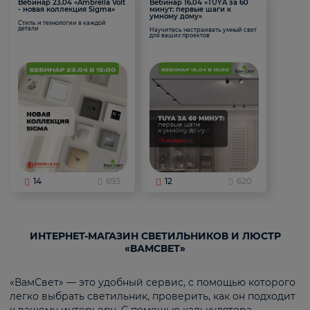
Вебинар 23.04 «Ambrella Volt
Вебинар 16.04 «TUYA за 60
- новая коллекция Sigma»
минут: первые шаги к
умному дому»
Стиль и технологии в каждой
детали
Научитесь настраивать умный свет
для ваших проектов
14
693
12
620
ИНТЕРНЕТ-МАГАЗИН СВЕТИЛЬНИКОВ И ЛЮСТР
«ВАМСВЕТ»
«ВамСвет» — это удобный сервис, с помощью которого
легко выбрать светильник, проверить, как он подходит