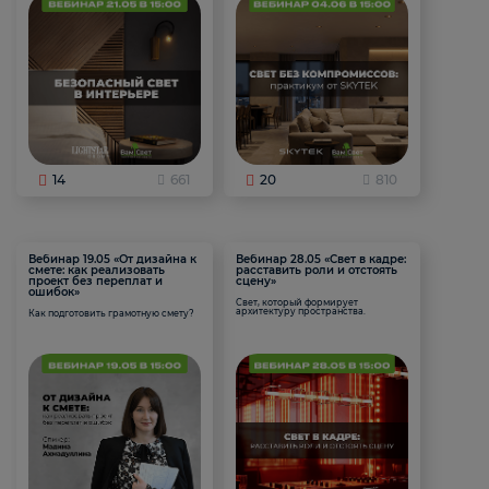
14
661
20
810
Вебинар 19.05 «От дизайна к
Вебинар 28.05 «Свет в кадре:
смете: как реализовать
расставить роли и отстоять
проект без переплат и
сцену»
ошибок»
Свет, который формирует
архитектуру пространства.
Как подготовить грамотную смету?