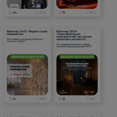
44
1109
15
663
Вебинар 14.05 «Теория слоев
Вебинар 28.04
освещения»
«Трансформация
пространства: как одним
нажатием меняются
Как создать интерьер премиум-
класса с Arlight?
функции комнаты
Как модернизировать любую
комнату в доме до уровня ПРО?
14
663
12
1183