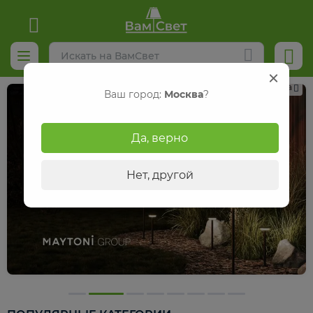
Реклама
Ваш город:
Москва
?
Да, верно
Нет, другой