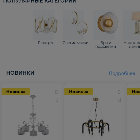
ПОПУЛЯРНЫЕ КАТЕГОРИИ
Люстры
Светильники
Бра и
Настол
подсветки
ламп
НОВИНКИ
Подробнее
Новинка
Новинка
Но