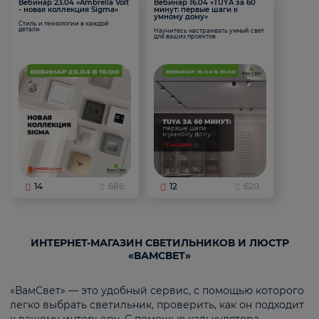
Вебинар 23.04 «Ambrella Volt
Вебинар 16.04 «TUYA за 60
- новая коллекция Sigma»
минут: первые шаги к
умному дому»
Стиль и технологии в каждой
детали
Научитесь настраивать умный свет
для ваших проектов
14
686
12
620
ИНТЕРНЕТ-МАГАЗИН СВЕТИЛЬНИКОВ И ЛЮСТР
«ВАМСВЕТ»
«ВамСвет» — это удобный сервис, с помощью которого
легко выбрать светильник, проверить, как он подходит