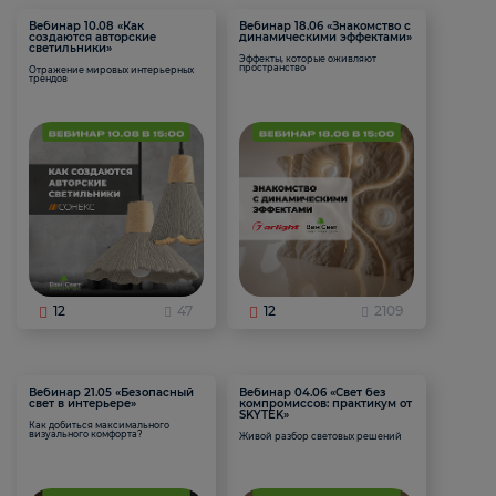
Вебинар 10.08 «Как
Вебинар 18.06 «Знакомство с
создаются авторские
динамическими эффектами»
светильники»
Эффекты, которые оживляют
пространство
Отражение мировых интерьерных
трендов
12
47
12
2109
Вебинар 21.05 «Безопасный
Вебинар 04.06 «Свет без
свет в интерьере»
компромиссов: практикум от
SKYTEK»
Как добиться максимального
визуального комфорта?
Живой разбор световых решений