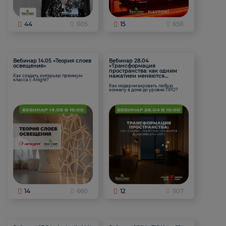
44
1105
15
658
Вебинар 14.05 «Теория слоев
Вебинар 28.04
освещения»
«Трансформация
пространства: как одним
нажатием меняются
Как создать интерьер премиум-
класса с Arlight?
функции комнаты
Как модернизировать любую
комнату в доме до уровня ПРО?
14
660
12
1107