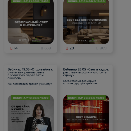
14
658
20
809
Вебинар 19.05 «От дизайна к
Вебинар 28.05 «Свет в кадре:
смете: как реализовать
расставить роли и отстоять
проект без переплат и
сцену»
ошибок»
Свет, который формирует
архитектуру пространства.
Как подготовить грамотную смету?