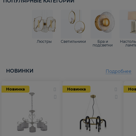
ПОПУЛЯРНЫЕ КАТЕГОРИИ
Люстры
Светильники
Бра и
Настол
подсветки
ламп
НОВИНКИ
Подробнее
Новинка
Новинка
Но