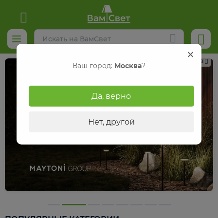
Реклама
Ваш город:
Москва
?
Да, верно
Нет, другой