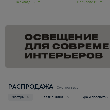
15 990 ₽
19 990 ₽
Подвесная люстра Moderli
Подвесная л
Dottie V11921-5P
Mireil V11914-
В корзину
В корзину
На складе
16
шт
На складе
17