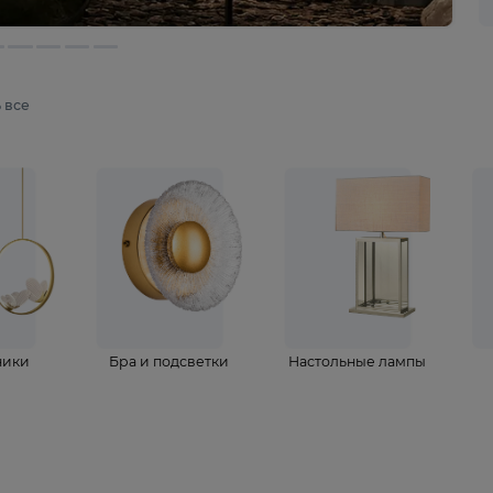
мотреть все
ветильники
Бра и подсветки
Настольные 