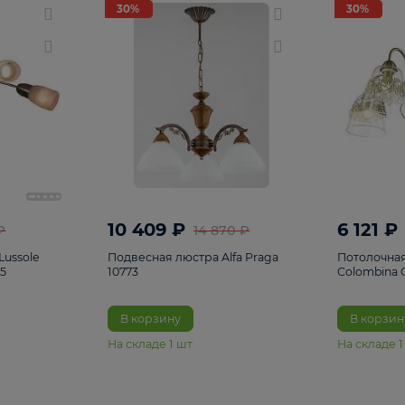
светки
96
Настольные лампы
5
Комплектующ
30%