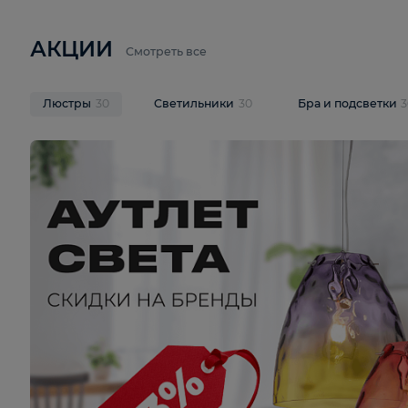
6 710 ₽
3 920 ₽
9 587 ₽
Подвесная люстра Lussole LSP-
Потолочная 
9941
Cevedale LSQ
В корзину
В корзину
На складе
1
шт
На складе
1
ш
АКЦИИ
Смотреть все
Люстры
30
Светильники
30
Бра и под