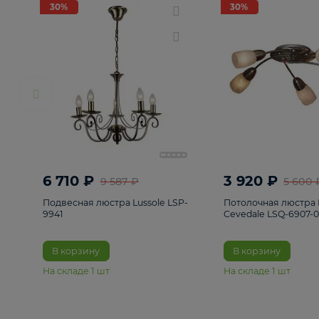
РАСПРОДАЖА
Смотреть все
Люстры
82
Светильники
222
Бра и под
30%
30%