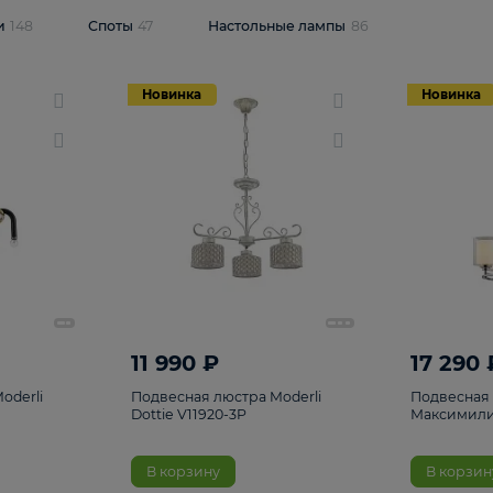
одсветки
148
Споты
47
Настольные лампы
86
Новинка