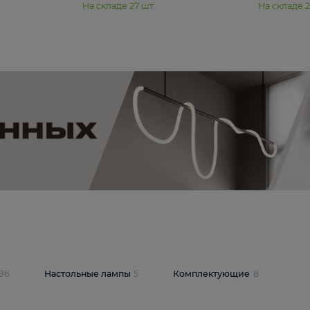
11 990 ₽
юстра Moderli
Подвесная люстра Moderli
12P
Dottie V11920-3P
В корзину
шт
На складе
27
шт