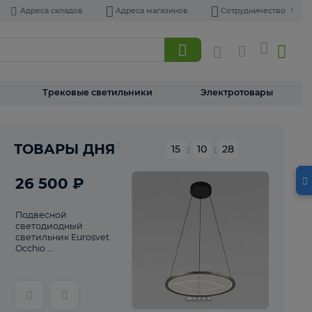
Адреса складов
Адреса магазинов
Торшеры
Трековые светильники
Э
Реклама
ТОВАРЫ ДНЯ
15
:
10
26 500 ₽
Подвесной
светодиодный
светильник Eurosvet
Occhio ...