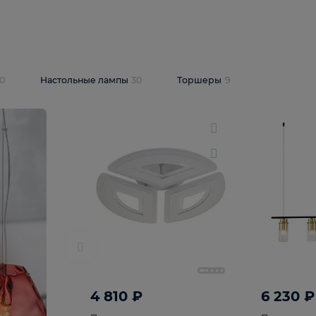
10 409 ₽
5 600 ₽
14 870 ₽
люстра Lussole
Подвесная люстра Alfa Praga
-6907-05
10773
В корзину
т
На складе
1
шт
светки
30
Настольные лампы
30
Торшеры
9