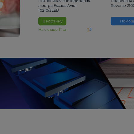
4 810 ₽
Потолочная светодиодная
люстра Escada Avior
10210/3LED
В корзину
На складе
11
шт
5