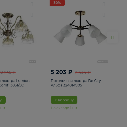
ие
8
30%
30%