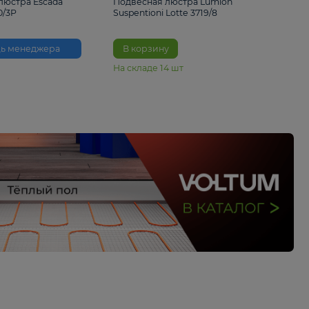
33%
6 230 ₽
4 490 ₽
6 680 
Подвесная люстра Escada
Подвесная люстра L
Reverse 2100/3P
Suspentioni Lotte 371
Помощь менеджера
В корзину
На складе
14
шт