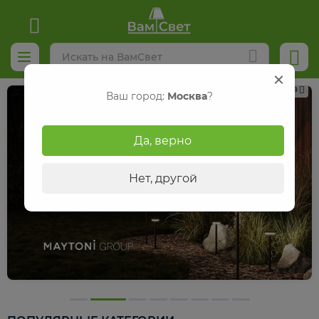
Реклама
Ваш город:
Москва
?
Да, верно
Нет, другой