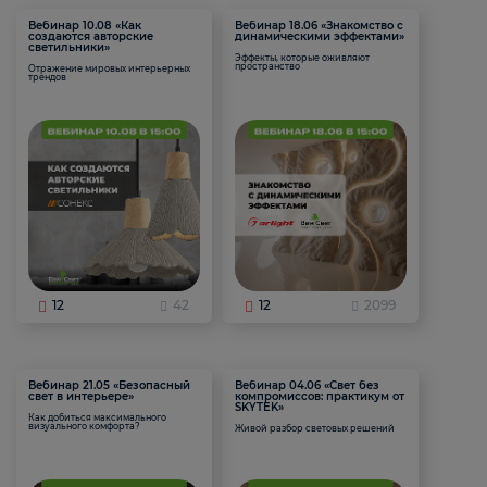
Вебинар 10.08 «Как
Вебинар 18.06 «Знакомство с
создаются авторские
динамическими эффектами»
светильники»
Эффекты, которые оживляют
пространство
Отражение мировых интерьерных
трендов
12
42
12
2099
Вебинар 21.05 «Безопасный
Вебинар 04.06 «Свет без
свет в интерьере»
компромиссов: практикум от
SKYTEK»
Как добиться максимального
визуального комфорта?
Живой разбор световых решений