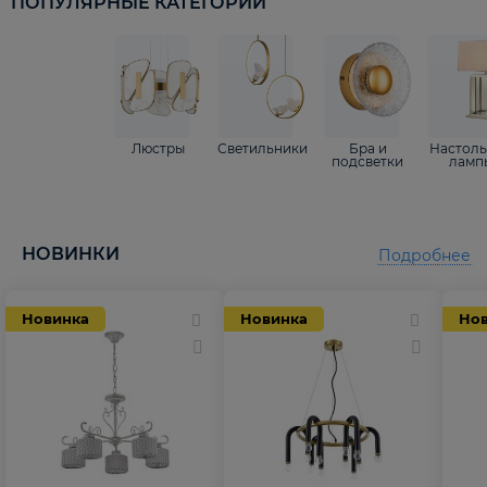
ПОПУЛЯРНЫЕ КАТЕГОРИИ
Люстры
Светильники
Бра и
Настол
подсветки
ламп
НОВИНКИ
Подробнее
Новинка
Новинка
Но