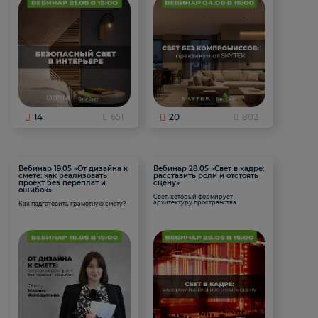
14
651
20
802
Вебинар 19.05 «От дизайна к
Вебинар 28.05 «Свет в кадре:
смете: как реализовать
расставить роли и отстоять
проект без переплат и
сцену»
ошибок»
Свет, который формирует
архитектуру пространства.
Как подготовить грамотную смету?