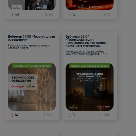
44
1095
15
647
Вебинар 14.05 «Теория слоев
Вебинар 28.04
освещения»
«Трансформация
пространства: как одним
нажатием меняются
Как создать интерьер премиум-
класса с Arlight?
функции комнаты
Как модернизировать любую
комнату в доме до уровня ПРО?
14
653
12
968