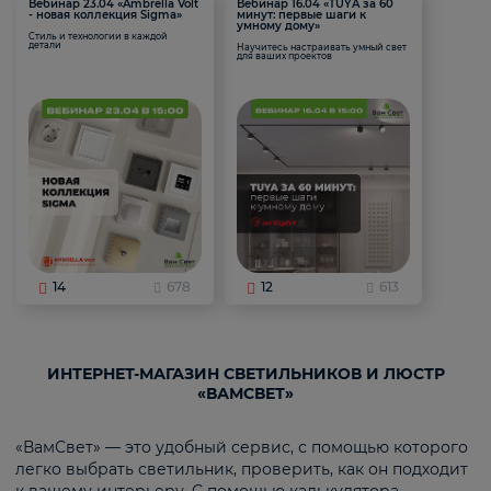
Вебинар 23.04 «Ambrella Volt
Вебинар 16.04 «TUYA за 60
- новая коллекция Sigma»
минут: первые шаги к
умному дому»
Стиль и технологии в каждой
детали
Научитесь настраивать умный свет
для ваших проектов
14
678
12
613
ИНТЕРНЕТ-МАГАЗИН СВЕТИЛЬНИКОВ И ЛЮСТР
«ВАМСВЕТ»
«ВамСвет» — это удобный сервис, с помощью которого
легко выбрать светильник, проверить, как он подходит