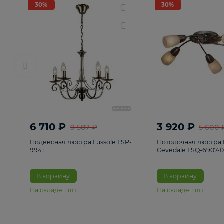
РАСПРОДАЖА
Смотреть все
Люстры
82
Светильники
222
Бра и под
30%
30%