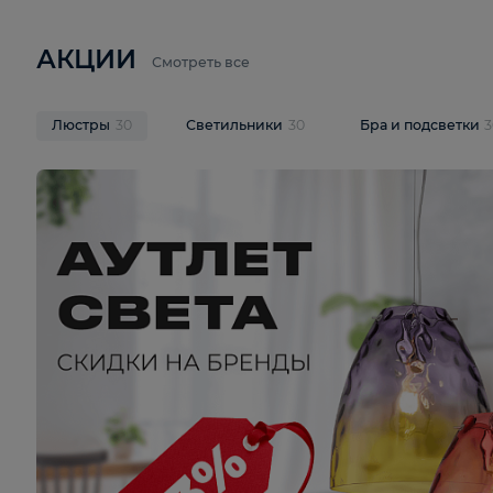
6 710 ₽
3 920 ₽
9 587 ₽
Подвесная люстра Lussole LSP-
Потолочная 
9941
Cevedale LSQ
В корзину
В корзину
На складе
1
шт
На складе
1
ш
АКЦИИ
Смотреть все
Люстры
30
Светильники
30
Бра и под