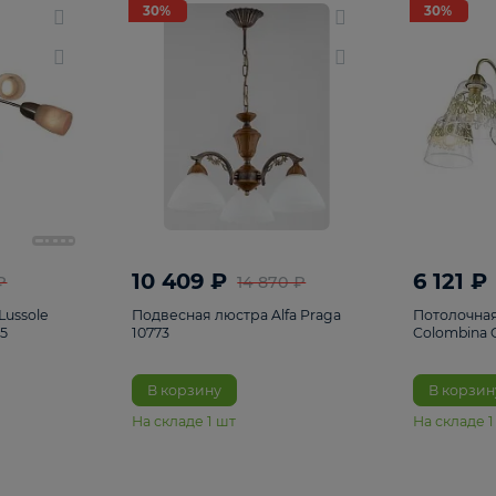
светки
96
Настольные лампы
5
Комплектующ
30%