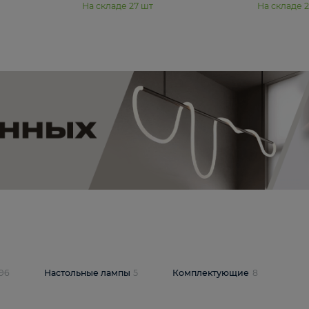
11 990 ₽
юстра Moderli
Подвесная люстра Moderli
12P
Dottie V11920-3P
В корзину
шт
На складе
27
шт