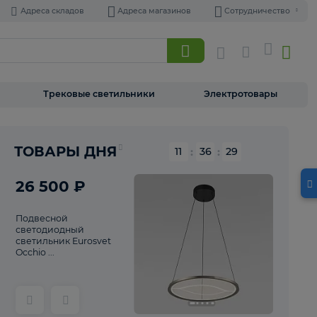
Адреса складов
Адреса магазинов
Торшеры
Трековые светильники
Э
Реклама
ТОВАРЫ ДНЯ
11
:
36
26 500 ₽
Подвесной
светодиодный
светильник Eurosvet
Occhio ...