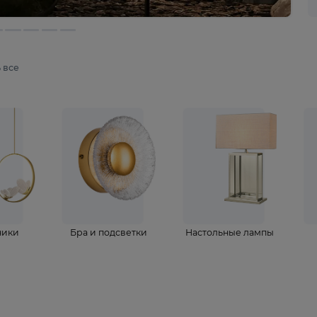
мотреть все
ветильники
Бра и подсветки
Настольные 