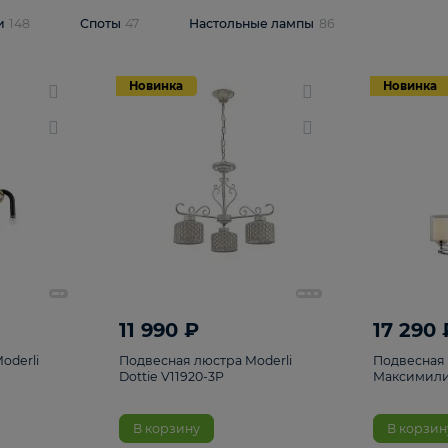
одсветки
148
Споты
47
Настольные лампы
86
Новинка