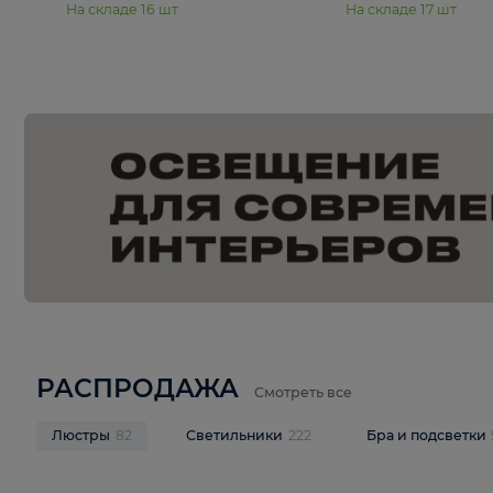
15 990 ₽
19 990 ₽
Подвесная люстра Moderli
Подвесная л
Dottie V11921-5P
Mireil V11914-
В корзину
В корзину
На складе
16
шт
На складе
17