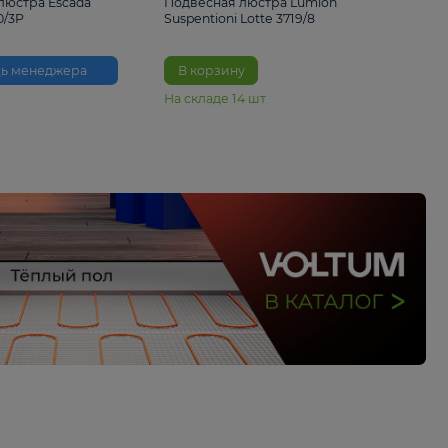
33%
6 230 ₽
4 490 ₽
6 680 
Подвесная люстра Escada
Подвесная люстра L
Reverse 2100/3P
Suspentioni Lotte 371
Помощь менеджера
В корзину
На складе
14
шт