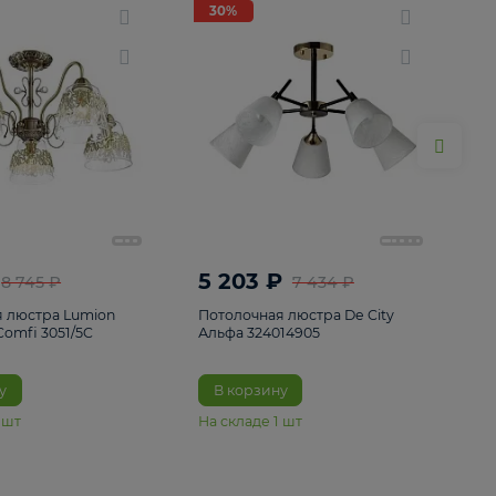
ие
8
30%
30%