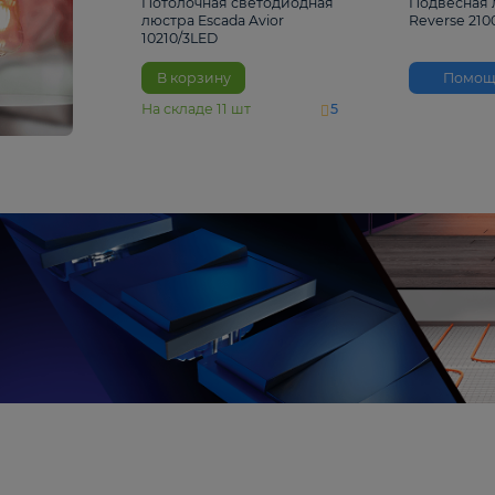
4 810 ₽
Потолочная светодиодная
люстра Escada Avior
10210/3LED
В корзину
На складе
11
шт
5