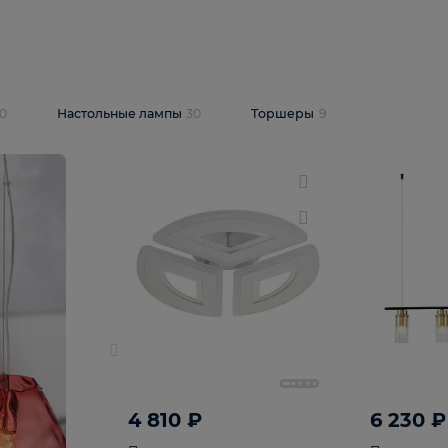
10 409 ₽
5 600 ₽
14 870 ₽
люстра Lussole
Подвесная люстра Alfa Praga
-6907-05
10773
В корзину
т
На складе
1
шт
светки
30
Настольные лампы
30
Торшеры
9