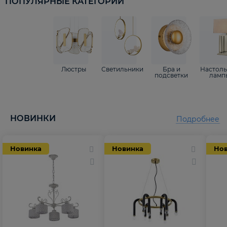
ПОПУЛЯРНЫЕ КАТЕГОРИИ
Люстры
Светильники
Бра и
Настол
подсветки
ламп
НОВИНКИ
Подробнее
Новинка
Новинка
Но