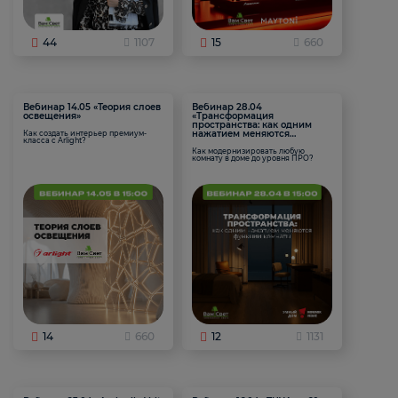
44
1107
15
660
Вебинар 14.05 «Теория слоев
Вебинар 28.04
освещения»
«Трансформация
пространства: как одним
нажатием меняются
Как создать интерьер премиум-
класса с Arlight?
функции комнаты
Как модернизировать любую
комнату в доме до уровня ПРО?
14
660
12
1131