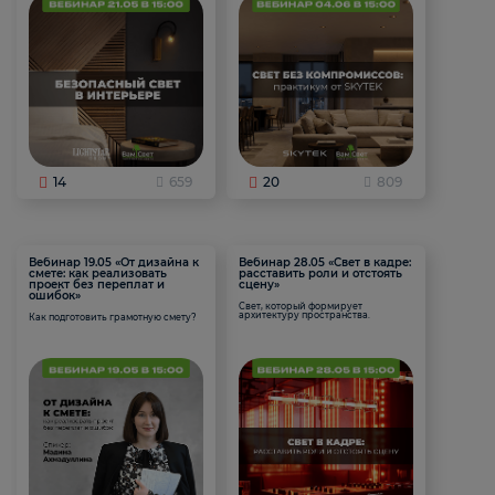
14
659
20
809
Вебинар 19.05 «От дизайна к
Вебинар 28.05 «Свет в кадре:
смете: как реализовать
расставить роли и отстоять
проект без переплат и
сцену»
ошибок»
Свет, который формирует
архитектуру пространства.
Как подготовить грамотную смету?