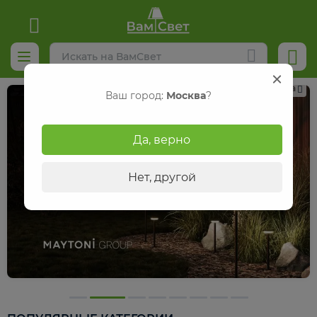
Реклама
Ваш город:
Москва
?
Да, верно
Нет, другой