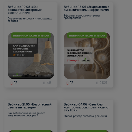
Вебинар 10.08 «Как
Вебинар 18.06 «Знакомство с
создаются авторские
динамическими эффектами»
светильники»
Эффекты, которые оживляют
пространство
Отражение мировых интерьерных
трендов
12
48
12
2109
Вебинар 21.05 «Безопасный
Вебинар 04.06 «Свет без
свет в интерьере»
компромиссов: практикум от
SKYTEK»
Как добиться максимального
визуального комфорта?
Живой разбор световых решений