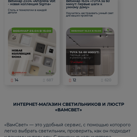
Вебинар 23.04 «Ambrella Volt
Вебинар 16.04 «TUYA за 60
- новая коллекция Sigma»
минут: первые шаги к
умному дому»
Стиль и технологии в каждой
детали
Научитесь настраивать умный свет
для ваших проектов
14
687
12
620
ИНТЕРНЕТ-МАГАЗИН СВЕТИЛЬНИКОВ И ЛЮСТР
«ВАМСВЕТ»
«ВамСвет» — это удобный сервис, с помощью которого
легко выбрать светильник, проверить, как он подходит