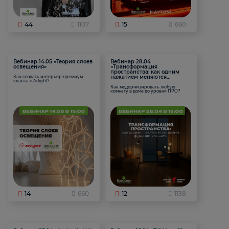
44
1107
15
660
Вебинар 14.05 «Теория слоев
Вебинар 28.04
освещения»
«Трансформация
пространства: как одним
нажатием меняются
Как создать интерьер премиум-
класса с Arlight?
функции комнаты
Как модернизировать любую
комнату в доме до уровня ПРО?
14
660
12
1138