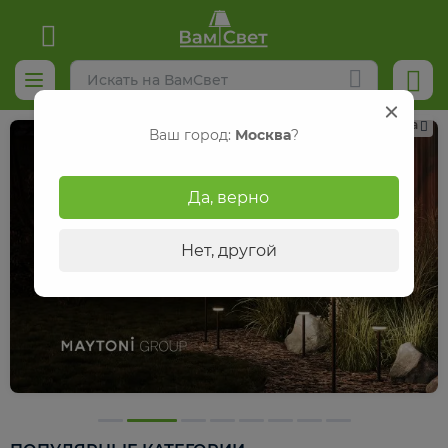
Реклама
Ваш город:
Москва
?
Да, верно
Нет, другой