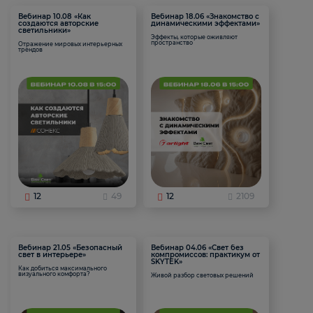
Вебинар 10.08 «Как
Вебинар 18.06 «Знакомство с
создаются авторские
динамическими эффектами»
светильники»
Эффекты, которые оживляют
пространство
Отражение мировых интерьерных
трендов
12
49
12
2109
Вебинар 21.05 «Безопасный
Вебинар 04.06 «Свет без
свет в интерьере»
компромиссов: практикум от
SKYTEK»
Как добиться максимального
визуального комфорта?
Живой разбор световых решений