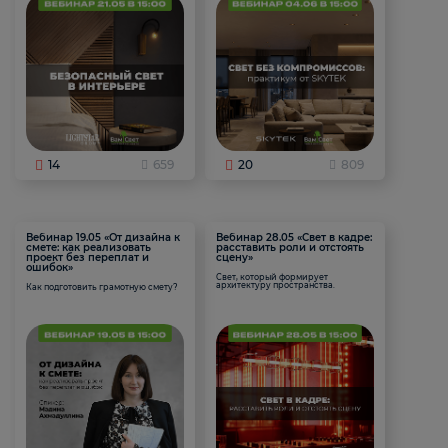
14
659
20
809
Вебинар 19.05 «От дизайна к
Вебинар 28.05 «Свет в кадре:
смете: как реализовать
расставить роли и отстоять
проект без переплат и
сцену»
ошибок»
Свет, который формирует
архитектуру пространства.
Как подготовить грамотную смету?