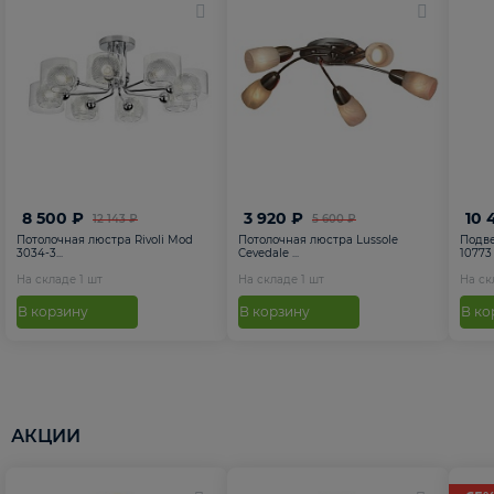
8 500 ₽
3 920 ₽
10 
12 143 ₽
5 600 ₽
Потолочная люстра Rivoli Mod
Потолочная люстра Lussole
Подве
3034-3...
Cevedale ...
10773
На складе
1
шт
На складе
1
шт
На с
В корзину
В корзину
В ко
АКЦИИ