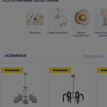
ПОПУЛЯРНЫЕ КАТЕГОРИИ
Люстры
Светильники
Бра и
Настол
подсветки
ламп
НОВИНКИ
Подробнее
Новинка
Новинка
Но