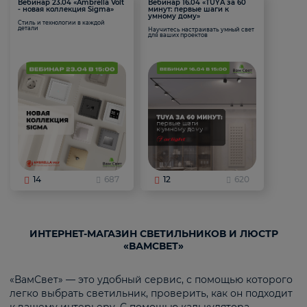
Вебинар 23.04 «Ambrella Volt
Вебинар 16.04 «TUYA за 60
- новая коллекция Sigma»
минут: первые шаги к
умному дому»
Стиль и технологии в каждой
детали
Научитесь настраивать умный свет
для ваших проектов
14
687
12
620
ИНТЕРНЕТ-МАГАЗИН СВЕТИЛЬНИКОВ И ЛЮСТР
«ВАМСВЕТ»
«ВамСвет» — это удобный сервис, с помощью которого
легко выбрать светильник, проверить, как он подходит