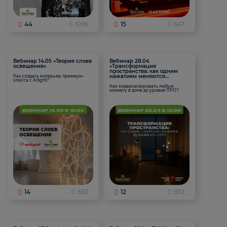
44
1096
15
647
Вебинар 14.05 «Теория слоев
Вебинар 28.04
освещения»
«Трансформация
пространства: как одним
нажатием меняются
Как создать интерьер премиум-
класса с Arlight?
функции комнаты
Как модернизировать любую
комнату в доме до уровня ПРО?
14
653
12
972