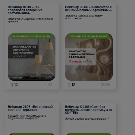
Вебинар 10.08 «Как
Вебинар 18.06 «Знакомство с
создаются авторские
динамическими эффектами»
светильники»
Эффекты, которые оживляют
пространство
Отражение мировых интерьерных
трендов
12
42
12
2099
Вебинар 21.05 «Безопасный
Вебинар 04.06 «Свет без
свет в интерьере»
компромиссов: практикум от
SKYTEK»
Как добиться максимального
визуального комфорта?
Живой разбор световых решений