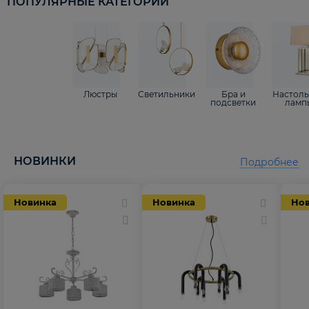
ПОПУЛЯРНЫЕ КАТЕГОРИИ
Люстры
Светильники
Бра и
Настол
подсветки
ламп
НОВИНКИ
Подробнее
Новинка
Новинка
Но