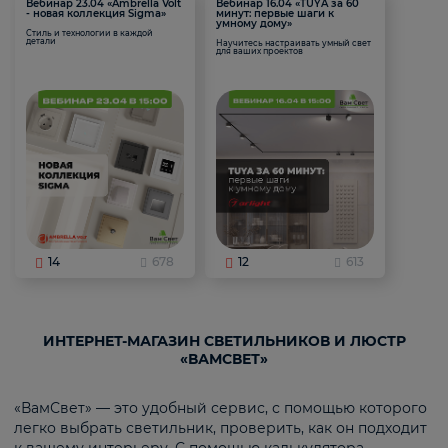
Вебинар 23.04 «Ambrella Volt
Вебинар 16.04 «TUYA за 60
- новая коллекция Sigma»
минут: первые шаги к
умному дому»
Стиль и технологии в каждой
детали
Научитесь настраивать умный свет
для ваших проектов
14
678
12
613
ИНТЕРНЕТ-МАГАЗИН СВЕТИЛЬНИКОВ И ЛЮСТР
«ВАМСВЕТ»
«ВамСвет» — это удобный сервис, с помощью которого
легко выбрать светильник, проверить, как он подходит