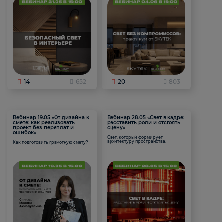
14
652
20
803
Вебинар 19.05 «От дизайна к
Вебинар 28.05 «Свет в кадре:
смете: как реализовать
расставить роли и отстоять
проект без переплат и
сцену»
ошибок»
Свет, который формирует
архитектуру пространства.
Как подготовить грамотную смету?