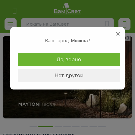
Реклама
Ваш город:
Москва
?
Да, верно
Нет, другой