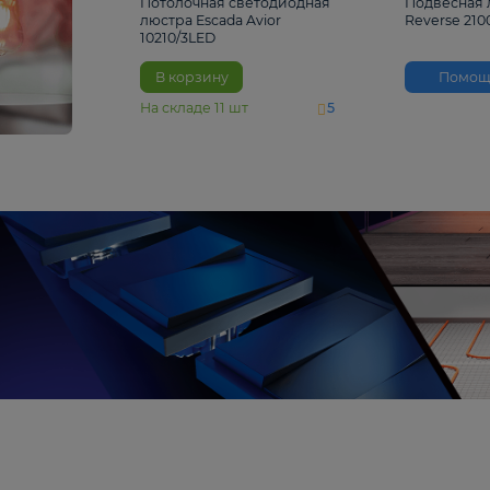
4 810 ₽
Потолочная светодиодная
люстра Escada Avior
10210/3LED
В корзину
На складе
11
шт
5