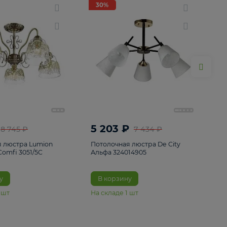
ие
8
30%
30%