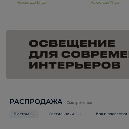
15 990 ₽
19 990 ₽
Подвесная люстра Moderli
Подвесная л
Dottie V11921-5P
Mireil V11914-
В корзину
В корзину
На складе
16
шт
На складе
17