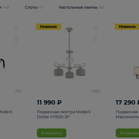
одсветки
148
Споты
47
Настольные лампы
86
Новинка