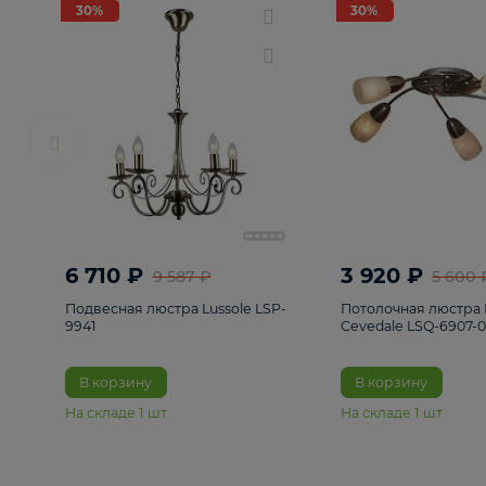
РАСПРОДАЖА
Смотреть все
Люстры
82
Светильники
222
Бра и под
30%
30%