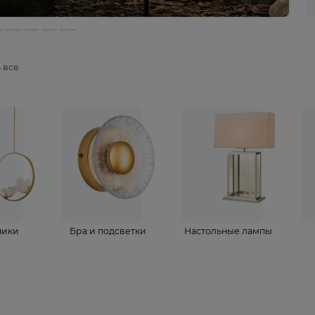
мотреть все
ветильники
Бра и подсветки
Настольные 