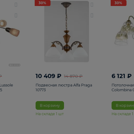
светки
96
Настольные лампы
5
Комплектующ
30%