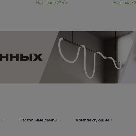
11 990 ₽
юстра Moderli
Подвесная люстра Moderli
12P
Dottie V11920-3P
В корзину
шт
На складе
27
шт