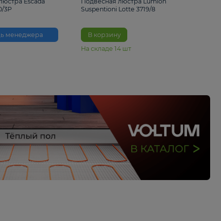
33%
6 230 ₽
4 490 ₽
6 680 
Подвесная люстра Escada
Подвесная люстра L
Reverse 2100/3P
Suspentioni Lotte 371
Помощь менеджера
В корзину
На складе
14
шт