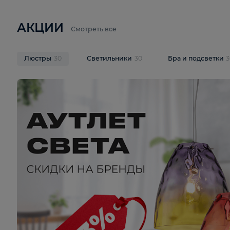
6 710 ₽
3 920 ₽
9 587 ₽
Подвесная люстра Lussole LSP-
Потолочная 
9941
Cevedale LSQ
В корзину
В корзину
На складе
1
шт
На складе
1
ш
АКЦИИ
Смотреть все
Люстры
30
Светильники
30
Бра и под