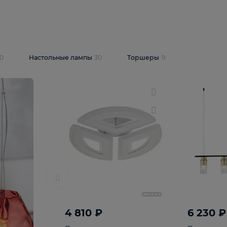
10 409 ₽
5 600 ₽
14 870 ₽
люстра Lussole
Подвесная люстра Alfa Praga
-6907-05
10773
В корзину
т
На складе
1
шт
светки
30
Настольные лампы
30
Торшеры
9