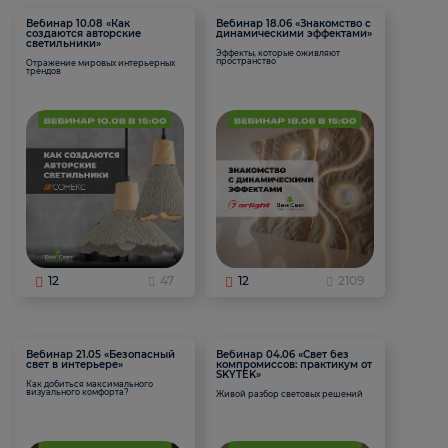
Вебинар 10.08 «Как
Вебинар 18.06 «Знакомство с
создаются авторские
динамическими эффектами»
светильники»
Эффекты, которые оживляют
пространство
Отражение мировых интерьерных
трендов
12
47
12
2109
Вебинар 21.05 «Безопасный
Вебинар 04.06 «Свет без
свет в интерьере»
компромиссов: практикум от
SKYTEK»
Как добиться максимального
визуального комфорта?
Живой разбор световых решений