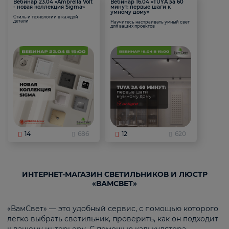
Вебинар 23.04 «Ambrella Volt
Вебинар 16.04 «TUYA за 60
- новая коллекция Sigma»
минут: первые шаги к
умному дому»
Стиль и технологии в каждой
детали
Научитесь настраивать умный свет
для ваших проектов
14
686
12
620
ИНТЕРНЕТ-МАГАЗИН СВЕТИЛЬНИКОВ И ЛЮСТР
«ВАМСВЕТ»
«ВамСвет» — это удобный сервис, с помощью которого
легко выбрать светильник, проверить, как он подходит