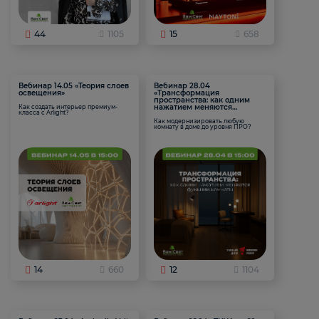
44
1105
15
658
Вебинар 14.05 «Теория слоев
Вебинар 28.04
освещения»
«Трансформация
пространства: как одним
нажатием меняются
Как создать интерьер премиум-
класса с Arlight?
функции комнаты
Как модернизировать любую
комнату в доме до уровня ПРО?
14
660
12
1104