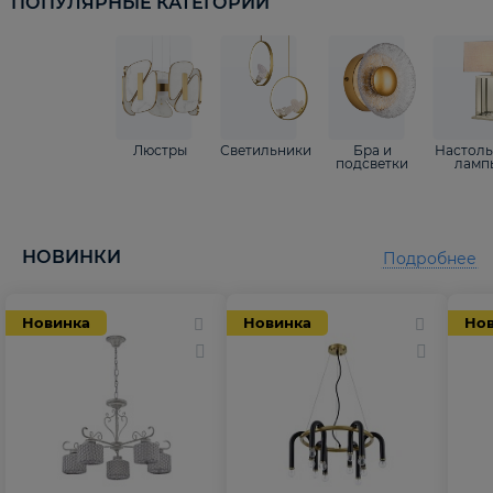
ПОПУЛЯРНЫЕ КАТЕГОРИИ
Люстры
Светильники
Бра и
Настол
подсветки
ламп
НОВИНКИ
Подробнее
Новинка
Новинка
Но