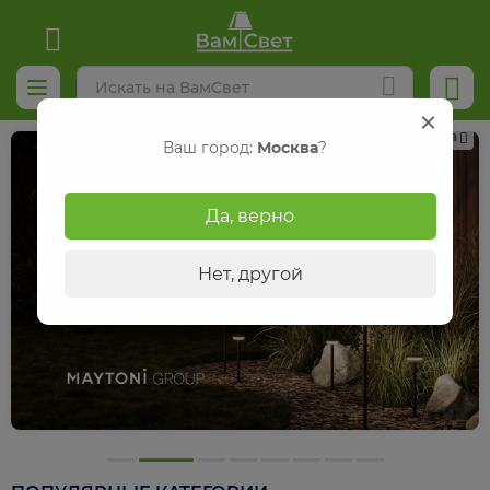
Реклама
Ваш город:
Москва
?
Да, верно
Нет, другой