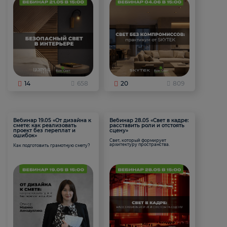
14
658
20
809
Вебинар 19.05 «От дизайна к
Вебинар 28.05 «Свет в кадре:
смете: как реализовать
расставить роли и отстоять
проект без переплат и
сцену»
ошибок»
Свет, который формирует
архитектуру пространства.
Как подготовить грамотную смету?