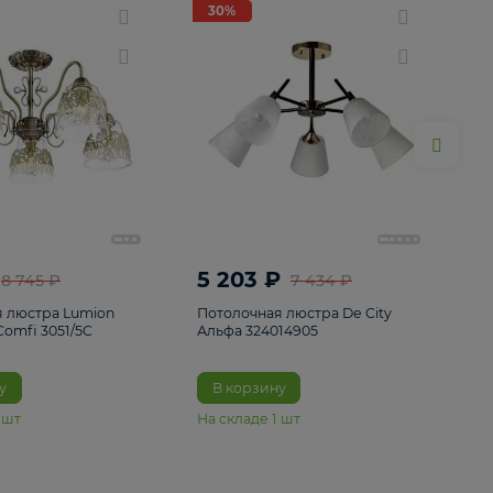
ие
8
30%
30%