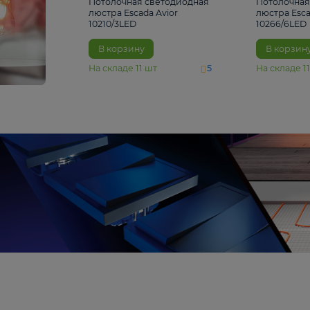
4 810 ₽
Потолочная светодиодная
люстра Escada Avior
10210/3LED
В корзину
На складе
11
шт
5