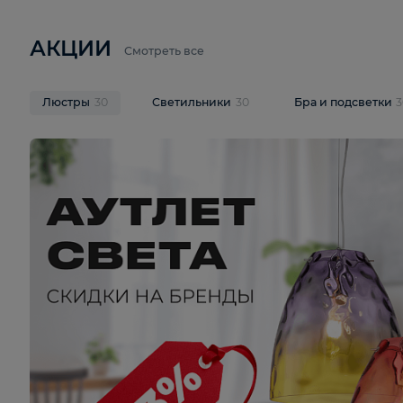
6 710 ₽
3 920 ₽
9 587 ₽
Подвесная люстра Lussole LSP-
Потолочная 
9941
Cevedale LSQ
В корзину
В корзину
На складе
1
шт
На складе
1
ш
АКЦИИ
Смотреть все
Люстры
30
Светильники
30
Бра и под