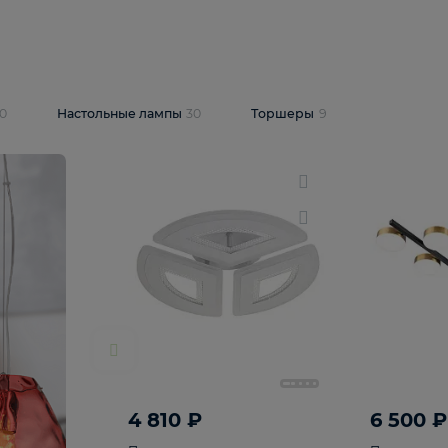
10 409 ₽
5 600 ₽
14 870 ₽
люстра Lussole
Подвесная люстра Alfa Praga
-6907-05
10773
В корзину
т
На складе
1
шт
светки
30
Настольные лампы
30
Торшеры
9