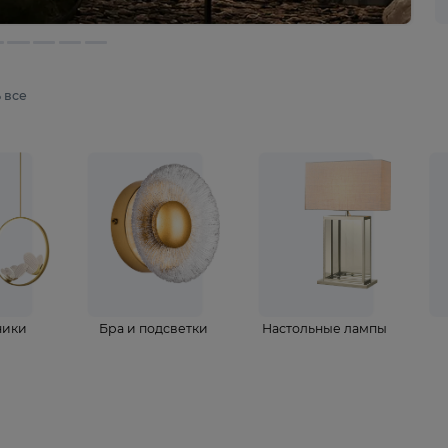
мотреть все
ветильники
Бра и подсветки
Настольные 