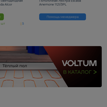
6 500 ₽
3 530 ₽
Потолочная светодиодная
Потолочная люстра 
люстра Escada Alcor
Anemone 1121/3PL
10266/6LED
В корзину
Помощь менед
На складе
11
шт
5