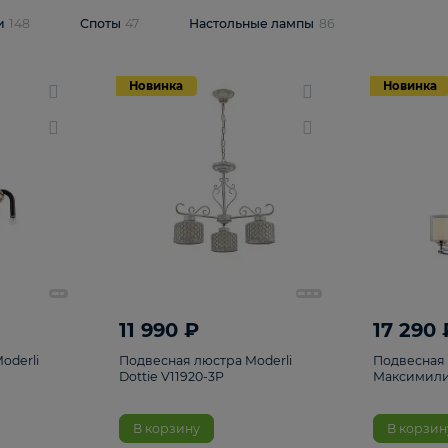
одсветки
148
Споты
47
Настольные лампы
86
Новинка