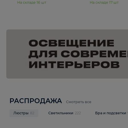
15 990 ₽
19 990 ₽
Подвесная люстра Moderli
Подвесная л
Dottie V11921-5P
Mireil V11914-
В корзину
В корзину
На складе
16
шт
На складе
17