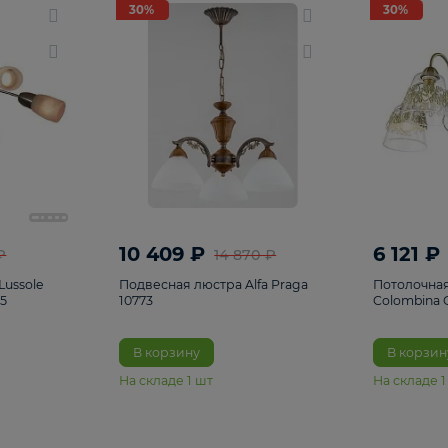
светки
96
Настольные лампы
5
Комплектующ
30%