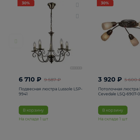
РАСПРОДАЖА
Смотреть все
Люстры
82
Светильники
222
Бра и под
30%
30%