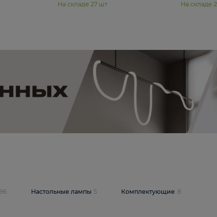
11 990 ₽
юстра Moderli
Подвесная люстра Moderli
12P
Dottie V11920-3P
В корзину
шт
На складе
27
шт