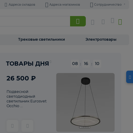
Адреса складов
Адреса магазинов
Торшеры
Трековые светильники
Э
Реклама
ТОВАРЫ ДНЯ
08
:
16
26 500 ₽
Подвесной
светодиодный
светильник Eurosvet
Occhio ...