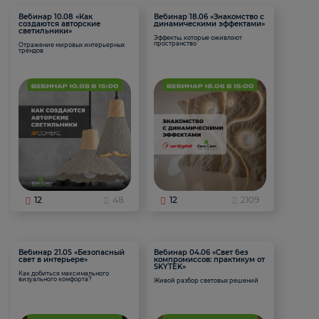
Вебинар 10.08 «Как
Вебинар 18.06 «Знакомство с
создаются авторские
динамическими эффектами»
светильники»
Эффекты, которые оживляют
пространство
Отражение мировых интерьерных
трендов
12
48
12
2109
Вебинар 21.05 «Безопасный
Вебинар 04.06 «Свет без
свет в интерьере»
компромиссов: практикум от
SKYTEK»
Как добиться максимального
визуального комфорта?
Живой разбор световых решений