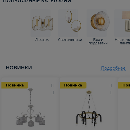
ПОПУЛЯРНЫЕ КАТЕГОРИИ
Люстры
Светильники
Бра и
Настол
подсветки
ламп
НОВИНКИ
Подробнее
Новинка
Новинка
Но