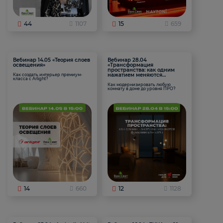
44
1107
15
659
Вебинар 14.05 «Теория слоев
Вебинар 28.04
освещения»
«Трансформация
пространства: как одним
нажатием меняются
Как создать интерьер премиум-
класса с Arlight?
функции комнаты
Как модернизировать любую
комнату в доме до уровня ПРО?
14
660
12
1128