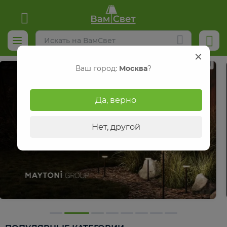
Реклама
Ваш город:
Москва
?
Да, верно
Нет, другой