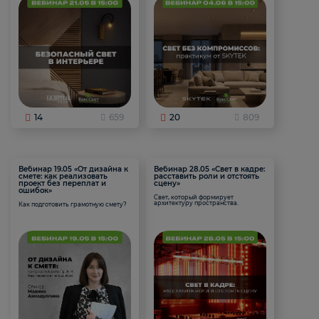
14
659
20
809
Вебинар 19.05 «От дизайна к
Вебинар 28.05 «Свет в кадре:
смете: как реализовать
расставить роли и отстоять
проект без переплат и
сцену»
ошибок»
Свет, который формирует
архитектуру пространства.
Как подготовить грамотную смету?