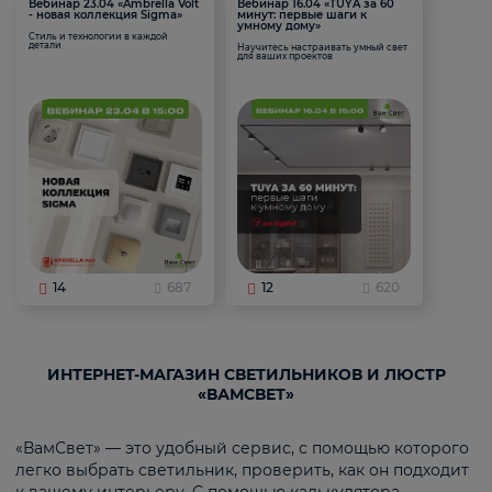
Вебинар 23.04 «Ambrella Volt
Вебинар 16.04 «TUYA за 60
- новая коллекция Sigma»
минут: первые шаги к
умному дому»
Стиль и технологии в каждой
детали
Научитесь настраивать умный свет
для ваших проектов
14
687
12
620
ИНТЕРНЕТ-МАГАЗИН СВЕТИЛЬНИКОВ И ЛЮСТР
«ВАМСВЕТ»
«ВамСвет» — это удобный сервис, с помощью которого
легко выбрать светильник, проверить, как он подходит