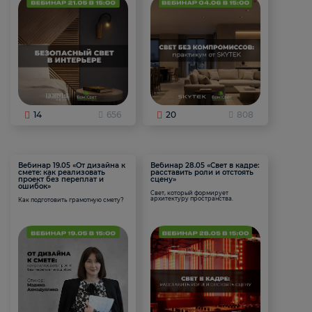
14
656
20
808
Вебинар 19.05 «От дизайна к
Вебинар 28.05 «Свет в кадре:
смете: как реализовать
расставить роли и отстоять
проект без переплат и
сцену»
ошибок»
Свет, который формирует
архитектуру пространства.
Как подготовить грамотную смету?