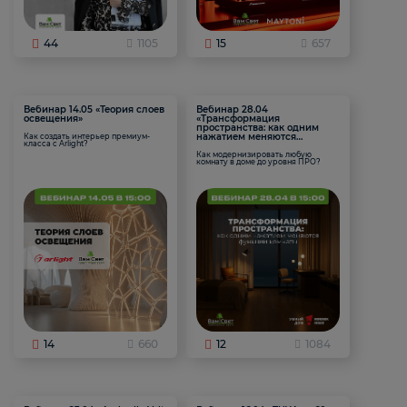
44
1105
15
657
Вебинар 14.05 «Теория слоев
Вебинар 28.04
освещения»
«Трансформация
пространства: как одним
нажатием меняются
Как создать интерьер премиум-
класса с Arlight?
функции комнаты
Как модернизировать любую
комнату в доме до уровня ПРО?
14
660
12
1084