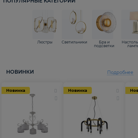
ПОПУЛЯРНЫЕ КАТЕГОРИИ
Люстры
Светильники
Бра и
Настол
подсветки
ламп
НОВИНКИ
Подробнее
Новинка
Новинка
Но