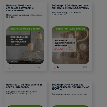
Вебинар 10.08 «Как
Вебинар 18.06 «Знакомство с
создаются авторские
динамическими эффектами»
светильники»
Эффекты, которые оживляют
пространство
Отражение мировых интерьерных
трендов
12
47
12
2108
Вебинар 21.05 «Безопасный
Вебинар 04.06 «Свет без
свет в интерьере»
компромиссов: практикум от
SKYTEK»
Как добиться максимального
визуального комфорта?
Живой разбор световых решений