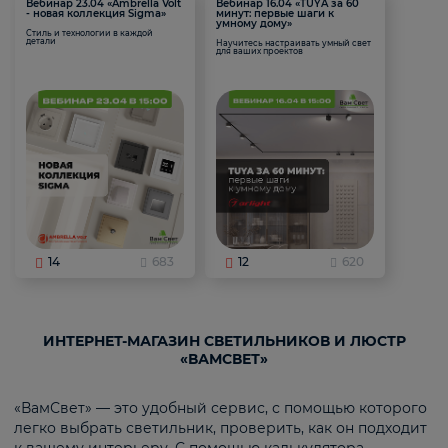
Вебинар 23.04 «Ambrella Volt
Вебинар 16.04 «TUYA за 60
- новая коллекция Sigma»
минут: первые шаги к
умному дому»
Стиль и технологии в каждой
детали
Научитесь настраивать умный свет
для ваших проектов
14
683
12
620
ИНТЕРНЕТ-МАГАЗИН СВЕТИЛЬНИКОВ И ЛЮСТР
«ВАМСВЕТ»
«ВамСвет» — это удобный сервис, с помощью которого
легко выбрать светильник, проверить, как он подходит