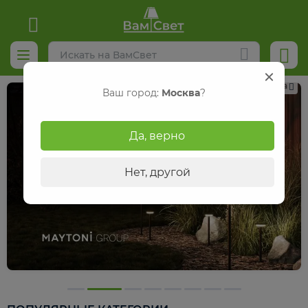
Реклама
Ваш город:
Москва
?
Да, верно
Нет, другой