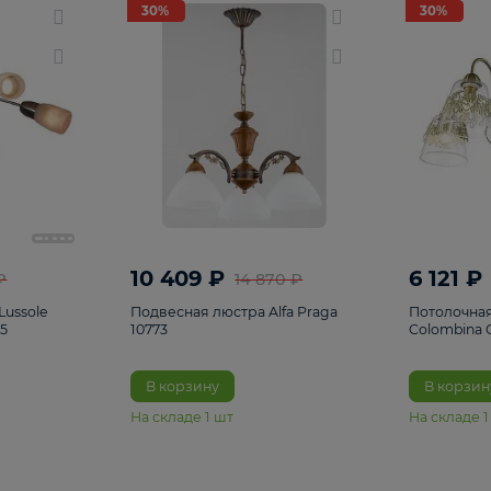
светки
96
Настольные лампы
5
Комплектующ
30%