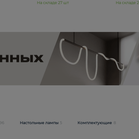
11 990 ₽
юстра Moderli
Подвесная люстра Moderli
12P
Dottie V11920-3P
В корзину
шт
На складе
27
шт