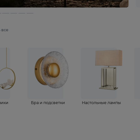
мотреть все
ветильники
Бра и подсветки
Настольные 