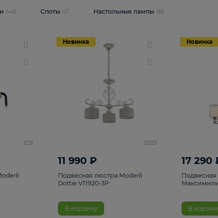
одсветки
148
Споты
47
Настольные лампы
86
Новинка