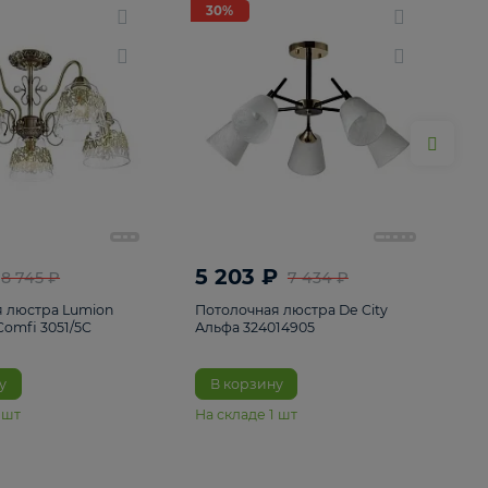
ие
8
30%
30%