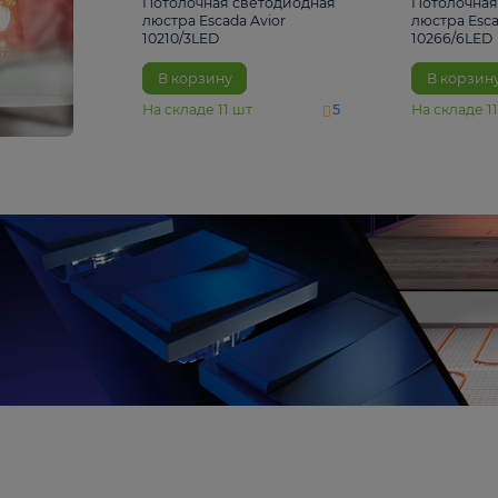
4 810 ₽
Потолочная светодиодная
люстра Escada Avior
10210/3LED
В корзину
На складе
11
шт
5