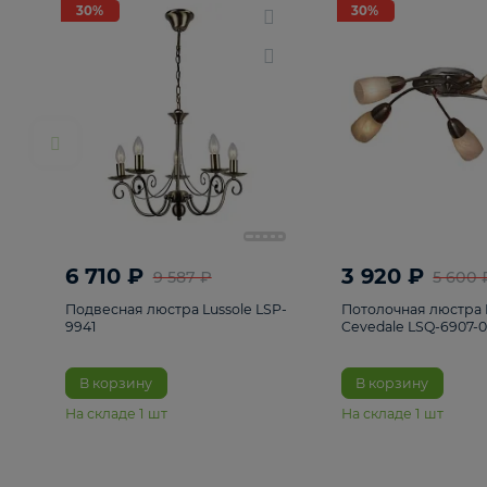
РАСПРОДАЖА
Смотреть все
Люстры
82
Светильники
222
Бра и под
30%
30%