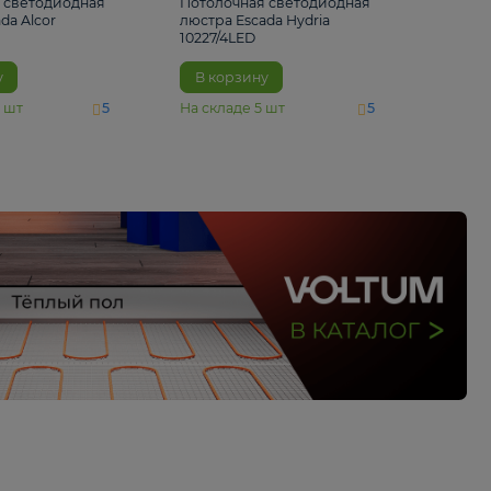
6 500 ₽
5 520 ₽
Потолочная светодиодная
Потолочная светод
люстра Escada Alcor
люстра Escada Hydri
10266/6LED
10227/4LED
В корзину
В корзину
На складе
11
шт
На складе
5
шт
5