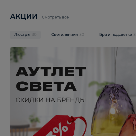
6 710 ₽
3 920 ₽
9 587 ₽
Подвесная люстра Lussole LSP-
Потолочная 
9941
Cevedale LSQ
В корзину
В корзину
На складе
1
шт
На складе
1
ш
АКЦИИ
Смотреть все
Люстры
30
Светильники
30
Бра и под