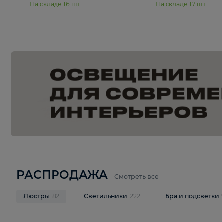
15 990 ₽
19 990 ₽
Подвесная люстра Moderli
Подвесная л
Dottie V11921-5P
Mireil V11914-
В корзину
В корзину
На складе
16
шт
На складе
17