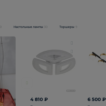
10 409 ₽
5 600 ₽
14 870 ₽
люстра Lussole
Подвесная люстра Alfa Praga
-6907-05
10773
В корзину
т
На складе
1
шт
светки
30
Настольные лампы
30
Торшеры
9