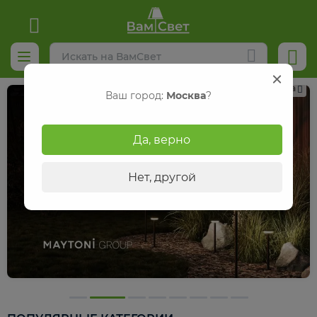
Реклама
Ваш город:
Москва
?
Да, верно
Нет, другой