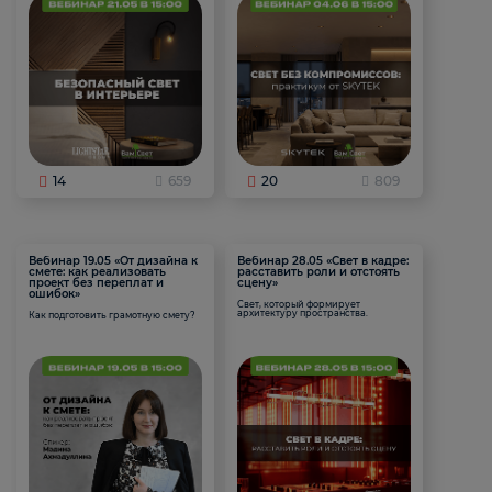
14
659
20
809
Вебинар 19.05 «От дизайна к
Вебинар 28.05 «Свет в кадре:
смете: как реализовать
расставить роли и отстоять
проект без переплат и
сцену»
ошибок»
Свет, который формирует
архитектуру пространства.
Как подготовить грамотную смету?