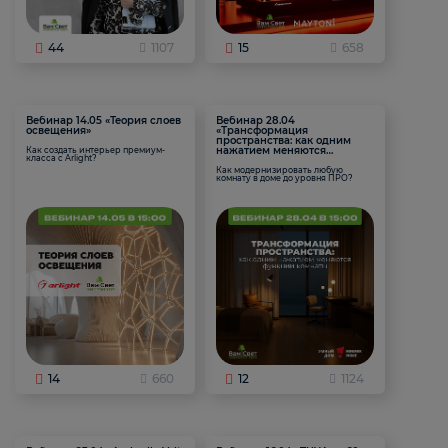
44
1107
15
658
Вебинар 14.05 «Теория слоев
Вебинар 28.04
освещения»
«Трансформация
пространства: как одним
нажатием меняются
Как создать интерьер премиум-
класса с Arlight?
функции комнаты
Как модернизировать любую
комнату в доме до уровня ПРО?
14
660
12
1124