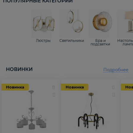
ПОПУЛЯРНЫЕ КАТЕГОРИИ
Люстры
Светильники
Бра и
Настол
подсветки
ламп
НОВИНКИ
Подробнее
Новинка
Новинка
Но