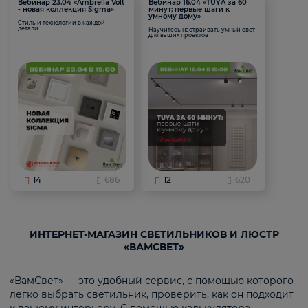
Вебинар 23.04 «Ambrella Volt
Вебинар 16.04 «TUYA за 60
- новая коллекция Sigma»
минут: первые шаги к
умному дому»
Стиль и технологии в каждой
детали
Научитесь настраивать умный свет
для ваших проектов
14
686
12
620
ИНТЕРНЕТ-МАГАЗИН СВЕТИЛЬНИКОВ И ЛЮСТР
«ВАМСВЕТ»
«ВамСвет» — это удобный сервис, с помощью которого
легко выбрать светильник, проверить, как он подходит