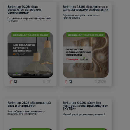
Вебинар 10.08 «Как
Вебинар 18.06 «Знакомство с
создаются авторские
динамическими эффектами»
светильники»
Эффекты, которые оживляют
пространство
Отражение мировых интерьерных
трендов
12
47
12
2109
Вебинар 21.05 «Безопасный
Вебинар 04.06 «Свет без
свет в интерьере»
компромиссов: практикум от
SKYTEK»
Как добиться максимального
визуального комфорта?
Живой разбор световых решений