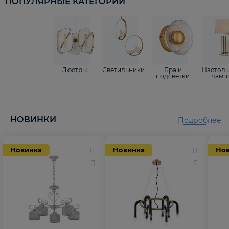
ПОПУЛЯРНЫЕ КАТЕГОРИИ
Люстры
Светильники
Бра и
Настол
подсветки
ламп
НОВИНКИ
Подробнее
Новинка
Новинка
Но