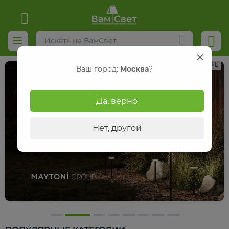
Реклама
Ваш город:
Москва
?
Да, верно
Нет, другой