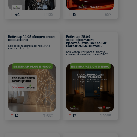
44
1105
15
657
Вебинар 14.05 «Теория слоев
Вебинар 28.04
освещения»
«Трансформация
пространства: как одним
нажатием меняются
Как создать интерьер премиум-
класса с Arlight?
функции комнаты
Как модернизировать любую
комнату в доме до уровня ПРО?
14
660
12
1085