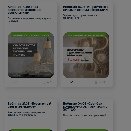
Вебинар 10.08 «Как
Вебинар 18.06 «Знакомство с
создаются авторские
динамическими эффектами»
светильники»
Эффекты, которые оживляют
пространство
Отражение мировых интерьерных
трендов
12
47
12
2108
Вебинар 21.05 «Безопасный
Вебинар 04.06 «Свет без
свет в интерьере»
компромиссов: практикум от
SKYTEK»
Как добиться максимального
визуального комфорта?
Живой разбор световых решений