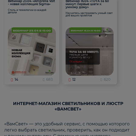
Вебинар 23.04 «Ambrella Volt
Вебинар 16.04 «TUYA за 60
- новая коллекция Sigma»
минут: первые шаги к
умному дому»
Стиль и технологии в каждой
детали
Научитесь настраивать умный свет
для ваших проектов
14
683
12
620
ИНТЕРНЕТ-МАГАЗИН СВЕТИЛЬНИКОВ И ЛЮСТР
«ВАМСВЕТ»
«ВамСвет» — это удобный сервис, с помощью которого
легко выбрать светильник, проверить, как он подходит