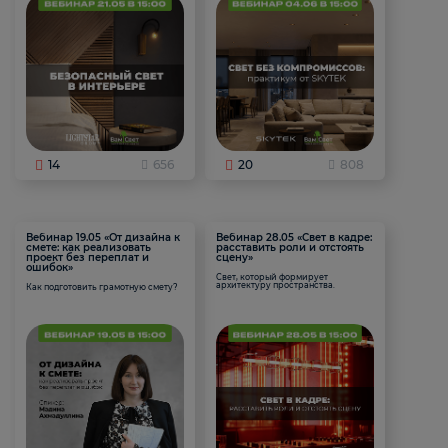
14
656
20
808
Вебинар 19.05 «От дизайна к
Вебинар 28.05 «Свет в кадре:
смете: как реализовать
расставить роли и отстоять
проект без переплат и
сцену»
ошибок»
Свет, который формирует
архитектуру пространства.
Как подготовить грамотную смету?