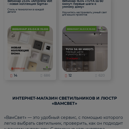
Вебинар 23.04 «Ambrella Volt
Вебинар 16.04 «TUYA за 60
- новая коллекция Sigma»
минут: первые шаги к
умному дому»
Стиль и технологии в каждой
детали
Научитесь настраивать умный свет
для ваших проектов
14
686
12
620
ИНТЕРНЕТ-МАГАЗИН СВЕТИЛЬНИКОВ И ЛЮСТР
«ВАМСВЕТ»
«ВамСвет» — это удобный сервис, с помощью которого
легко выбрать светильник, проверить, как он подходит