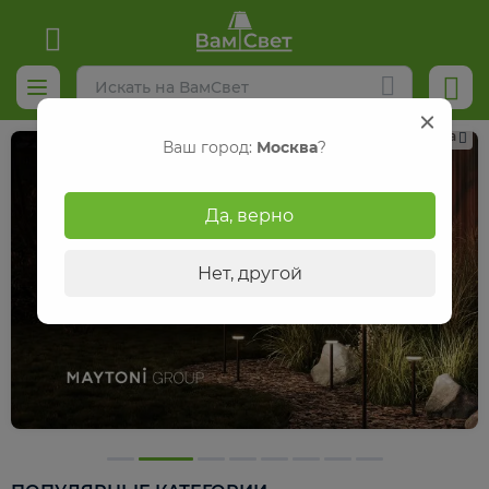
Реклама
Ваш город:
Москва
?
Да, верно
Нет, другой