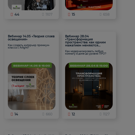
44
1107
15
658
Вебинар 14.05 «Теория слоев
Вебинар 28.04
освещения»
«Трансформация
пространства: как одним
нажатием меняются
Как создать интерьер премиум-
класса с Arlight?
функции комнаты
Как модернизировать любую
комнату в доме до уровня ПРО?
14
660
12
1127