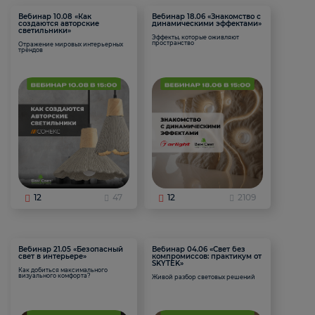
Вебинар 10.08 «Как
Вебинар 18.06 «Знакомство с
создаются авторские
динамическими эффектами»
светильники»
Эффекты, которые оживляют
пространство
Отражение мировых интерьерных
трендов
12
47
12
2109
Вебинар 21.05 «Безопасный
Вебинар 04.06 «Свет без
свет в интерьере»
компромиссов: практикум от
SKYTEK»
Как добиться максимального
визуального комфорта?
Живой разбор световых решений