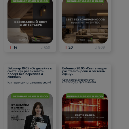
14
659
20
809
Вебинар 19.05 «От дизайна к
Вебинар 28.05 «Свет в кадре:
смете: как реализовать
расставить роли и отстоять
проект без переплат и
сцену»
ошибок»
Свет, который формирует
архитектуру пространства.
Как подготовить грамотную смету?