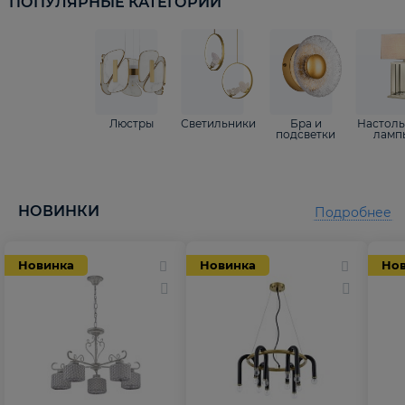
ПОПУЛЯРНЫЕ КАТЕГОРИИ
Люстры
Светильники
Бра и
Настол
подсветки
ламп
НОВИНКИ
Подробнее
Новинка
Новинка
Но