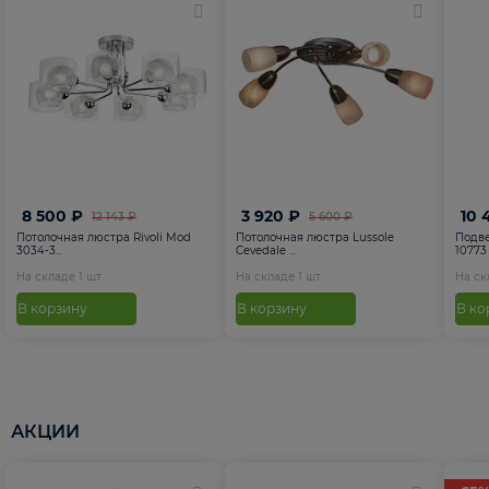
8 500 ₽
3 920 ₽
10 
12 143 ₽
5 600 ₽
Потолочная люстра Rivoli Mod
Потолочная люстра Lussole
Подве
3034-3...
Cevedale ...
10773
На складе
1
шт
На складе
1
шт
На с
В корзину
В корзину
В ко
АКЦИИ