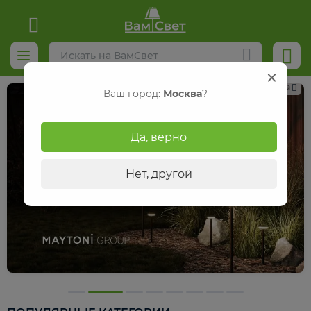
Реклама
Ваш город:
Москва
?
Да, верно
Нет, другой