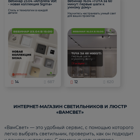
Вебинар 23.04 «Ambrella Volt
Вебинар 16.04 «TUYA за 60
- новая коллекция Sigma»
минут: первые шаги к
умному дому»
Стиль и технологии в каждой
детали
Научитесь настраивать умный свет
для ваших проектов
14
687
12
620
ИНТЕРНЕТ-МАГАЗИН СВЕТИЛЬНИКОВ И ЛЮСТР
«ВАМСВЕТ»
«ВамСвет» — это удобный сервис, с помощью которого
легко выбрать светильник, проверить, как он подходит