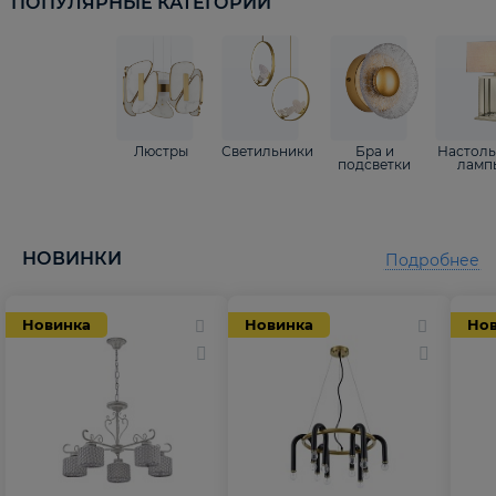
ПОПУЛЯРНЫЕ КАТЕГОРИИ
Люстры
Светильники
Бра и
Настол
подсветки
ламп
НОВИНКИ
Подробнее
Новинка
Новинка
Но