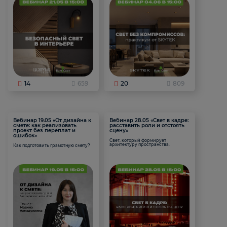
14
659
20
809
Вебинар 19.05 «От дизайна к
Вебинар 28.05 «Свет в кадре:
смете: как реализовать
расставить роли и отстоять
проект без переплат и
сцену»
ошибок»
Свет, который формирует
архитектуру пространства.
Как подготовить грамотную смету?