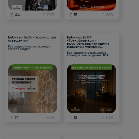
44
1107
15
660
Вебинар 14.05 «Теория слоев
Вебинар 28.04
освещения»
«Трансформация
пространства: как одним
нажатием меняются
Как создать интерьер премиум-
класса с Arlight?
функции комнаты
Как модернизировать любую
комнату в доме до уровня ПРО?
14
660
12
1138