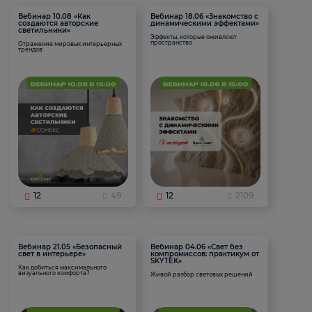
Вебинар 10.08 «Как
Вебинар 18.06 «Знакомство с
создаются авторские
динамическими эффектами»
светильники»
Эффекты, которые оживляют
пространство
Отражение мировых интерьерных
трендов
12
49
12
2109
Вебинар 21.05 «Безопасный
Вебинар 04.06 «Свет без
свет в интерьере»
компромиссов: практикум от
SKYTEK»
Как добиться максимального
визуального комфорта?
Живой разбор световых решений