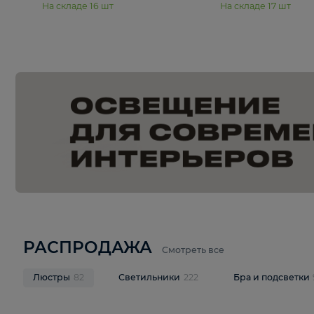
15 990 ₽
19 990 ₽
Подвесная люстра Moderli
Подвесная л
Dottie V11921-5P
Mireil V11914-
В корзину
В корзину
На складе
16
шт
На складе
17