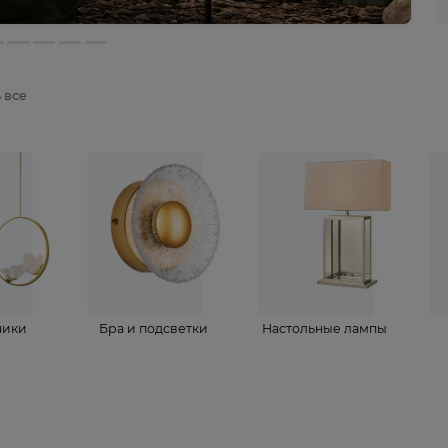
мотреть все
ветильники
Бра и подсветки
Настольные 