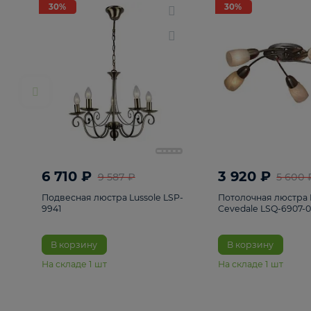
РАСПРОДАЖА
Смотреть все
Люстры
82
Светильники
222
Бра и под
30%
30%