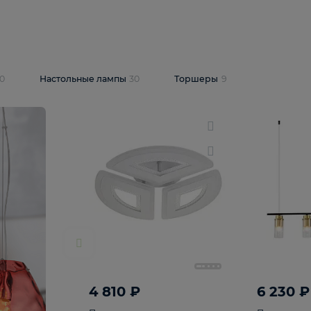
10 409 ₽
5 600 ₽
14 870 ₽
люстра Lussole
Подвесная люстра Alfa Praga
-6907-05
10773
В корзину
т
На складе
1
шт
светки
30
Настольные лампы
30
Торшеры
9