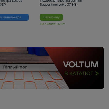
33%
6 230 ₽
4 490 ₽
6 680 
Подвесная люстра Escada
Подвесная люстра L
Reverse 2100/3P
Suspentioni Lotte 371
Помощь менеджера
В корзину
На складе
14
шт