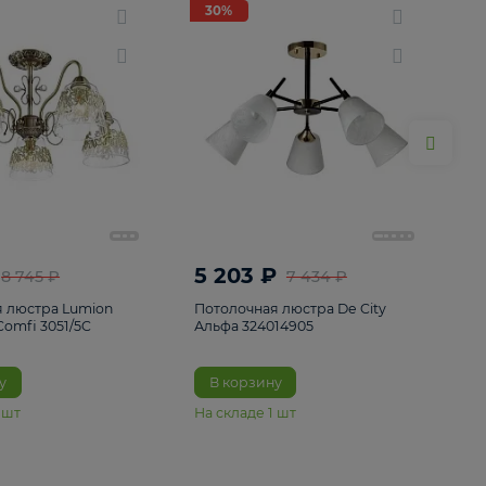
ие
8
30%
30%