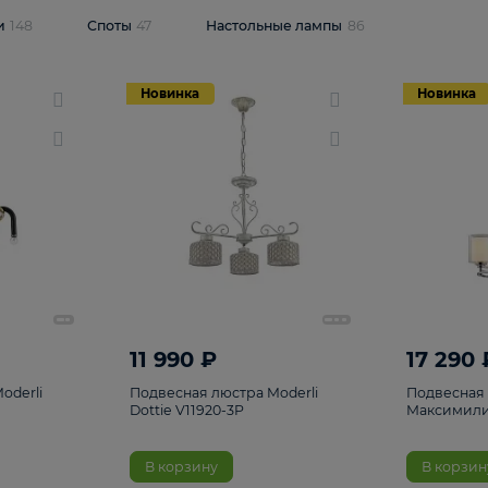
одсветки
148
Споты
47
Настольные лампы
86
Новинка