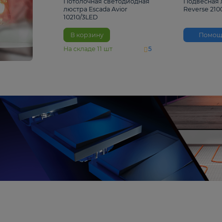
4 810 ₽
Потолочная светодиодная
люстра Escada Avior
10210/3LED
В корзину
На складе
11
шт
5