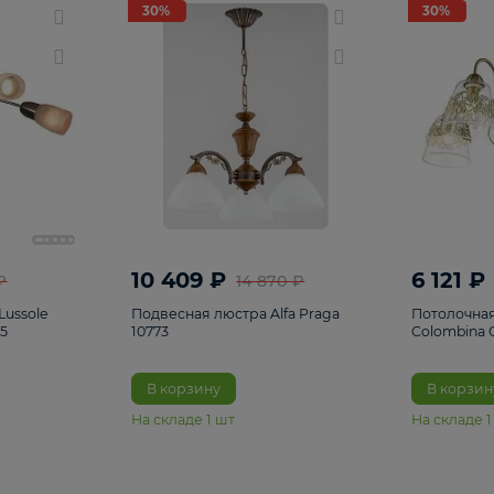
светки
96
Настольные лампы
5
Комплектующ
30%