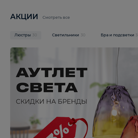
6 710 ₽
3 920 ₽
9 587 ₽
Подвесная люстра Lussole LSP-
Потолочная 
9941
Cevedale LSQ
В корзину
В корзину
На складе
1
шт
На складе
1
ш
АКЦИИ
Смотреть все
Люстры
30
Светильники
30
Бра и под