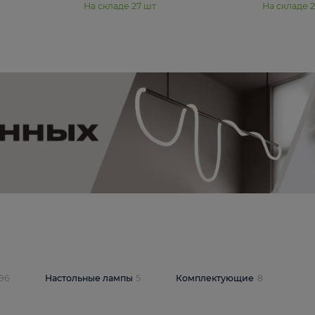
11 990 ₽
юстра Moderli
Подвесная люстра Moderli
12P
Dottie V11920-3P
В корзину
шт
На складе
27
шт