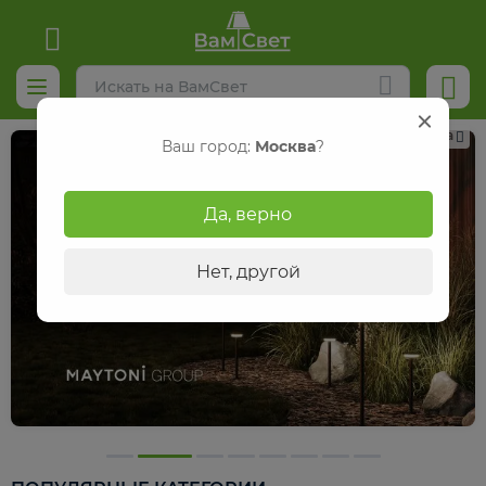
Реклама
Ваш город:
Москва
?
Да, верно
Нет, другой