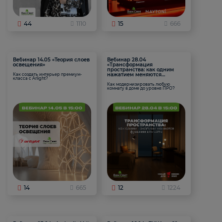
44
1110
15
666
Вебинар 14.05 «Теория слоев
Вебинар 28.04
освещения»
«Трансформация
пространства: как одним
нажатием меняются
Как создать интерьер премиум-
класса с Arlight?
функции комнаты
Как модернизировать любую
комнату в доме до уровня ПРО?
14
665
12
1224