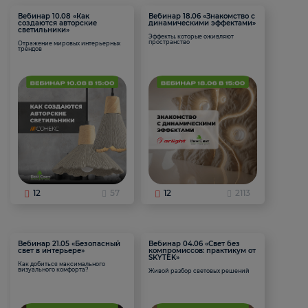
Вебинар 10.08 «Как
Вебинар 18.06 «Знакомство с
создаются авторские
динамическими эффектами»
светильники»
Эффекты, которые оживляют
пространство
Отражение мировых интерьерных
трендов
12
57
12
2113
Вебинар 21.05 «Безопасный
Вебинар 04.06 «Свет без
свет в интерьере»
компромиссов: практикум от
SKYTEK»
Как добиться максимального
визуального комфорта?
Живой разбор световых решений