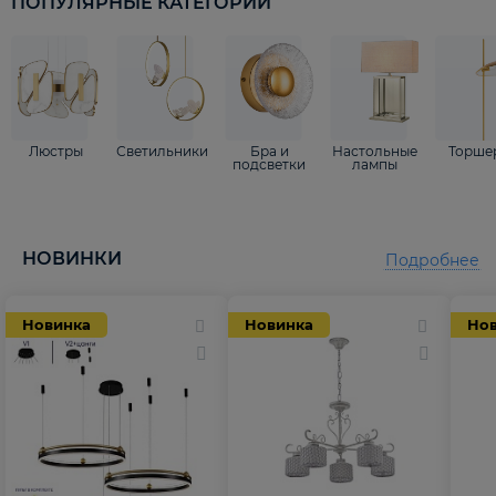
ПОПУЛЯРНЫЕ КАТЕГОРИИ
Люстры
Светильники
Бра и
Настольные
Торше
подсветки
лампы
НОВИНКИ
Подробнее
Новинка
Новинка
Но