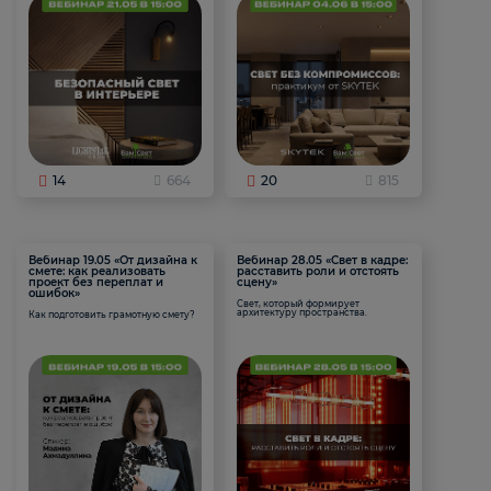
14
664
20
815
Вебинар 19.05 «От дизайна к
Вебинар 28.05 «Свет в кадре:
смете: как реализовать
расставить роли и отстоять
проект без переплат и
сцену»
ошибок»
Свет, который формирует
архитектуру пространства.
Как подготовить грамотную смету?