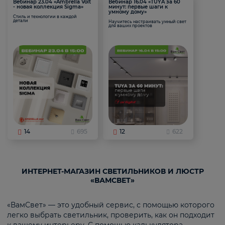
Вебинар 23.04 «Ambrella Volt
Вебинар 16.04 «TUYA за 60
- новая коллекция Sigma»
минут: первые шаги к
умному дому»
Стиль и технологии в каждой
детали
Научитесь настраивать умный свет
для ваших проектов
14
695
12
622
ИНТЕРНЕТ-МАГАЗИН СВЕТИЛЬНИКОВ И ЛЮСТР
«ВАМСВЕТ»
«ВамСвет» — это удобный сервис, с помощью которого
легко выбрать светильник, проверить, как он подходит