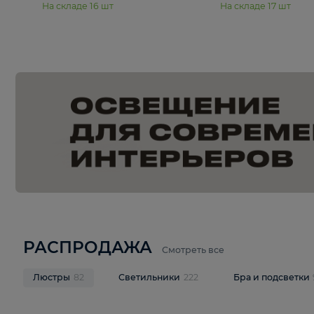
15 990 ₽
19 990 ₽
Подвесная люстра Moderli
Подвесная л
Dottie V11921-5P
Mireil V11914-
В корзину
В корзину
На складе
16
шт
На складе
17