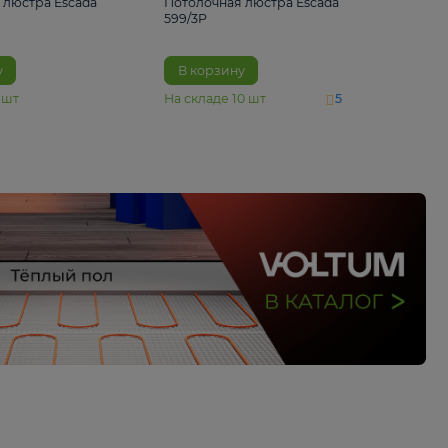
4 890 ₽
6 430 ₽
Потолочная люстра Escada
Потолочная люстра 
1116/3PL
599/3P
В корзину
В корзину
На складе
6
шт
На складе
10
шт