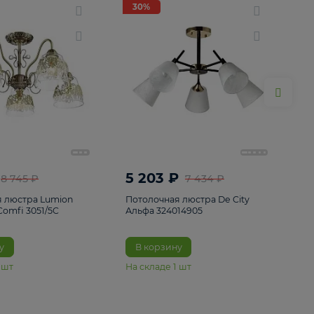
ие
8
30%
30%