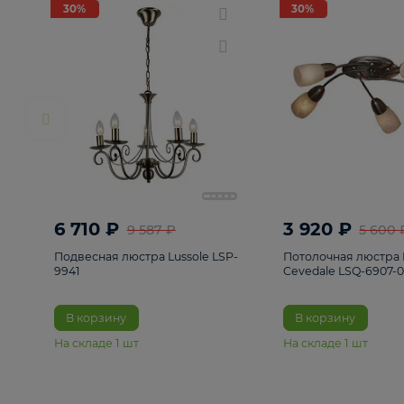
РАСПРОДАЖА
Смотреть все
Люстры
82
Светильники
222
Бра и под
30%
30%