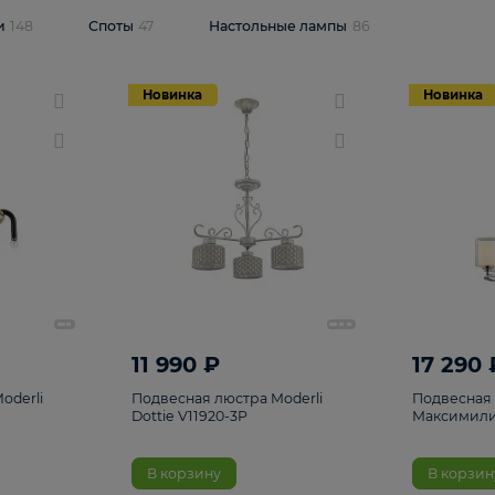
одсветки
148
Споты
47
Настольные лампы
86
Новинка