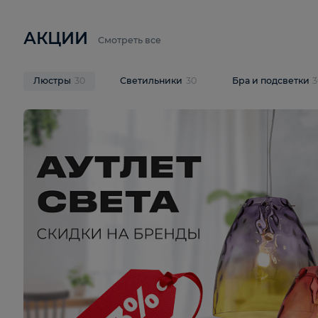
6 710 ₽
3 920 ₽
9 587 ₽
Подвесная люстра Lussole LSP-
Потолочная 
9941
Cevedale LSQ
В корзину
В корзину
На складе
1
шт
На складе
1
ш
АКЦИИ
Смотреть все
Люстры
30
Светильники
30
Бра и под