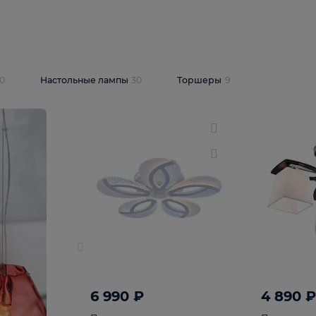
10 409 ₽
5 600 ₽
14 870 ₽
люстра Lussole
Подвесная люстра Alfa Praga
-6907-05
10773
В корзину
т
На складе
1
шт
светки
30
Настольные лампы
30
Торшеры
9