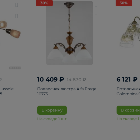
светки
96
Настольные лампы
5
Комплектующ
30%