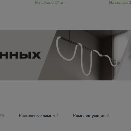
11 990 ₽
юстра Moderli
Подвесная люстра Moderli
12P
Dottie V11920-3P
В корзину
шт
На складе
27
шт