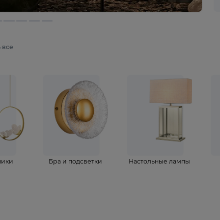
мотреть все
ветильники
Бра и подсветки
Настольные 