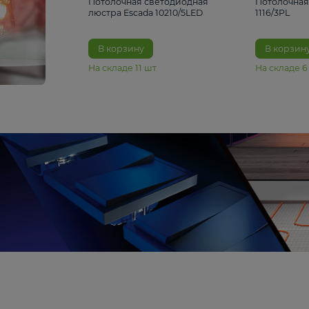
6 990 ₽
Потолочная светодиодная
люстра Escada 10210/5LED
В корзину
На складе
11
шт